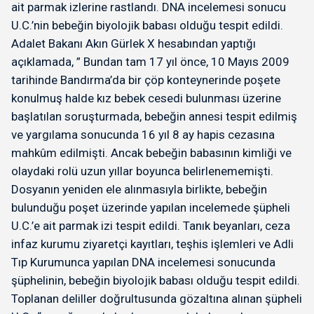
ait parmak izlerine rastlandı. DNA incelemesi sonucu
U.C.’nin bebeğin biyolojik babası olduğu tespit edildi.
Adalet Bakanı Akın Gürlek X hesabından yaptığı
açıklamada, ” Bundan tam 17 yıl önce, 10 Mayıs 2009
tarihinde Bandırma’da bir çöp konteynerinde poşete
konulmuş halde kız bebek cesedi bulunması üzerine
başlatılan soruşturmada, bebeğin annesi tespit edilmiş
ve yargılama sonucunda 16 yıl 8 ay hapis cezasına
mahkûm edilmişti. Ancak bebeğin babasının kimliği ve
olaydaki rolü uzun yıllar boyunca belirlenememişti.
Dosyanın yeniden ele alınmasıyla birlikte, bebeğin
bulunduğu poşet üzerinde yapılan incelemede şüpheli
U.C.’e ait parmak izi tespit edildi. Tanık beyanları, ceza
infaz kurumu ziyaretçi kayıtları, teşhis işlemleri ve Adli
Tıp Kurumunca yapılan DNA incelemesi sonucunda
şüphelinin, bebeğin biyolojik babası olduğu tespit edildi.
Toplanan deliller doğrultusunda gözaltına alınan şüpheli