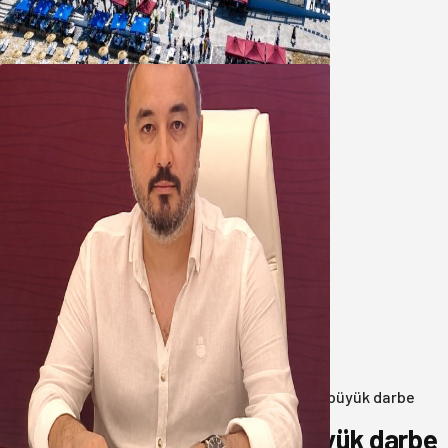
Şirinçavuş’a hayat veren tesis
08 Ağustos 2026
Oğuzbeyi’nden Balıkesirspor
yönetimine cevap : Herkes kendine
yakışanı yapar, buluttan nem
kapmayın!
07 Ağustos 2026
Anasayfa
/
3.Sayfa
/
Balıkesir’de uyuşturucuya büyük darbe
Balıkesir’de uyuşturucuya büyük darbe