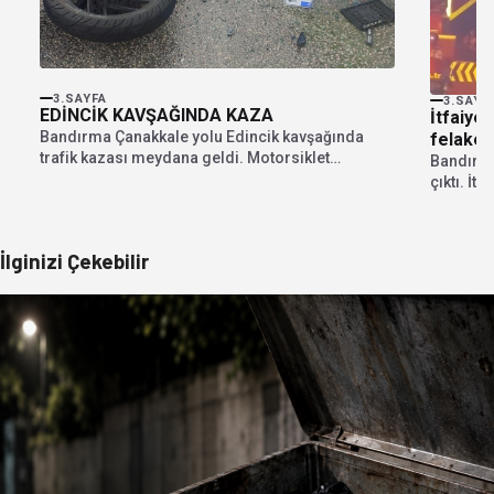
3.SAYFA
3.SAYF
EDİNCİK KAVŞAĞINDA KAZA
İtfaiye
Bandırma Çanakkale yolu Edincik kavşağında
felaketi
trafik kazası meydana geldi. Motorsiklet
Bandırma
sürücüsü yaralandı. Edinilen bilgiye...
çıktı. İt
bir felake
İlginizi Çekebilir