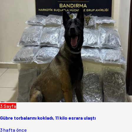
3.Sayfa
Gübre torbalarını kokladı, 11 kilo esrara ulaştı
3 hafta önce