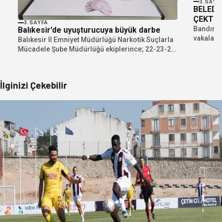
3.SAYF
BELEDİ
ÇEKTİ
3.SAYFA
Bandırma
Balıkesir’de uyuşturucuya büyük darbe
vakaları
Balıkesir İl Emniyet Müdürlüğü Narkotik Suçlarla
dolandır
Mücadele Şube Müdürlüğü ekiplerince; 22-23-24
şimdiler.
Temmuz 2026 tarihlerinde...
İlginizi Çekebilir