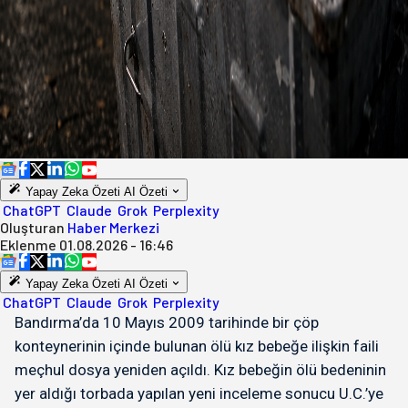
Yapay Zeka Özeti
AI Özeti
ChatGPT
Claude
Grok
Perplexity
Oluşturan
Haber Merkezi
Eklenme
01.08.2026 - 16:46
Yapay Zeka Özeti
AI Özeti
ChatGPT
Claude
Grok
Perplexity
Bandırma’da 10 Mayıs 2009 tarihinde bir çöp
konteynerinin içinde bulunan ölü kız bebeğe ilişkin faili
meçhul dosya yeniden açıldı. Kız bebeğin ölü bedeninin
yer aldığı torbada yapılan yeni inceleme sonucu U.C.’ye