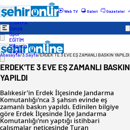
Gündem
Ekonomi
Web TV
Galeri
Gazeteler
Politika
3.SAYFA
Dünya
Spor
EĞİTİM
Magazin
Sağlık
Anasayfa
/
3.Sayfa
/
ERDEK’TE 3 EVE EŞ ZAMANLI BASKIN YAPILDI
ERDEK’TE 3 EVE EŞ ZAMANLI BASKIN
YAPILDI
Balıkesir'in Erdek İlçesinde Jandarma
Komutanlığı'nca 3 şahsın evinde eş
zamanlı baskın yapıldı. Edinilen bilgiye
göre Erdek İlçesinde İlçe Jandarma
Komutanlığı'nın yaptığı istihbari
çalışmalar neticesinde Turan