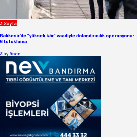
3.Sayfa
Balıkesir’de “yüksek kâr” vaadiyle dolandırıcılık operasyonu:
6 tutuklama
3 ay önce