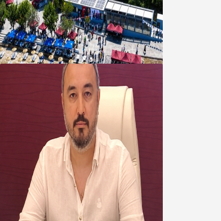
Bandırma Belediyesinden
Şirinçavuş’a hayat veren tesis
08 Ağustos 2026
Oğuzbeyi’nden Balıkesirspor
yönetimine cevap : Herkes kendine
yakışanı yapar, buluttan nem
kapmayın!
07 Ağustos 2026