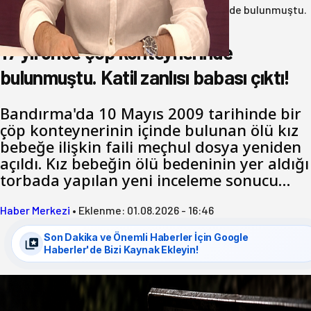
Anasayfa
/
3.Sayfa
/
17 yıl önce çöp konteynerinde bulunmuştu.
Katil zanlısı babası çıktı!
17 yıl önce çöp konteynerinde
bulunmuştu. Katil zanlısı babası çıktı!
Bandırma'da 10 Mayıs 2009 tarihinde bir
çöp konteynerinin içinde bulunan ölü kız
bebeğe ilişkin faili meçhul dosya yeniden
açıldı. Kız bebeğin ölü bedeninin yer aldığı
torbada yapılan yeni inceleme sonucu…
Haber Merkezi
•
Eklenme:
01.08.2026 - 16:46
Son Dakika ve Önemli Haberler İçin Google
Haberler'de Bizi Kaynak Ekleyin!