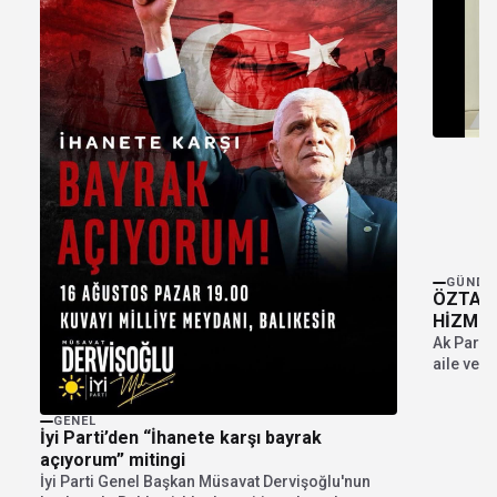
GÜNDE
ÖZTAYL
HİZMET
Ak Parti 
aile ve g
GENEL
İyi Parti’den “İhanete karşı bayrak
açıyorum” mitingi
İyi Parti Genel Başkan Müsavat Dervişoğlu'nun