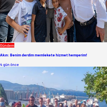
Gündem
Akın: Benim derdim memlekete hizmet hemşerim!
4 gün önce