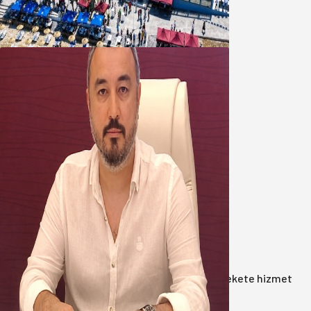
Şirinçavuş’a hayat veren tesis
08 Ağustos 2026
Oğuzbeyi’nden Balıkesirspor
yönetimine cevap : Herkes kendine
yakışanı yapar, buluttan nem
kapmayın!
07 Ağustos 2026
Anasayfa
/
Gündem
/
Akın: Benim derdim memlekete hizmet
hemşerim!