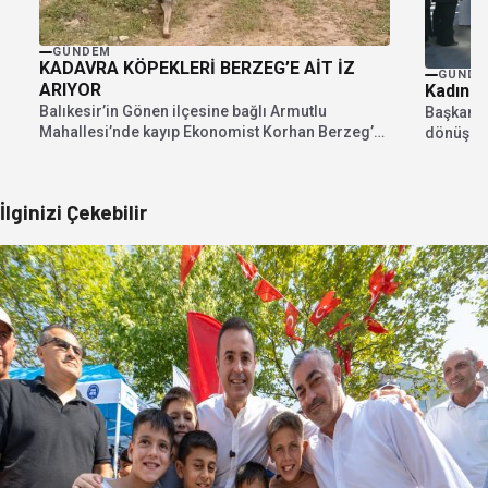
GÜNDEM
KADAVRA KÖPEKLERİ BERZEG’E AİT İZ
GÜNDE
ARIYOR
Kadın E
Balıkesir’in Gönen ilçesine bağlı Armutlu
Başkan A
Mahallesi’nde kayıp Ekonomist Korhan Berzeg’e
dönüşüyo
ait olduğu iddia edilen...
Ahmet Akı
İlginizi Çekebilir