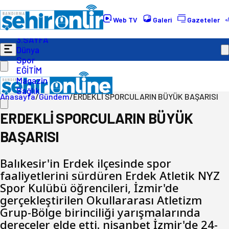
Gündem
Ekonomi
Web TV
Galeri
Gazeteler
Politika
3.SAYFA
Dünya
Spor
EĞİTİM
Magazin
Sağlık
Anasayfa
/
Gündem
/
ERDEKLİ SPORCULARIN BÜYÜK BAŞARISI
ERDEKLİ SPORCULARIN BÜYÜK
BAŞARISI
Balıkesir'in Erdek ilçesinde spor
faaliyetlerini sürdüren Erdek Atletik NYZ
Spor Kulübü öğrencileri, İzmir'de
gerçekleştirilen Okullararası Atletizm
Grup-Bölge birinciliği yarışmalarında
dereceler elde etti. nisanbet İzmir'de 24-