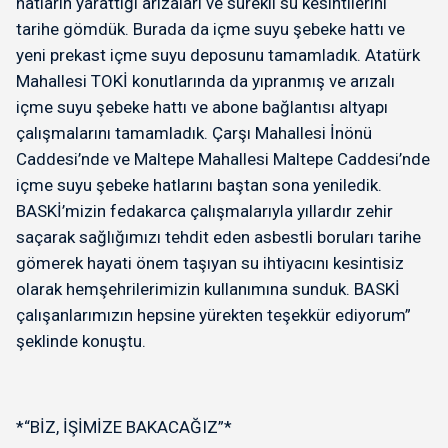
hatların yarattığı arızaları ve sürekli su kesintilerini
tarihe gömdük. Burada da içme suyu şebeke hattı ve
yeni prekast içme suyu deposunu tamamladık. Atatürk
Mahallesi TOKİ konutlarında da yıpranmış ve arızalı
içme suyu şebeke hattı ve abone bağlantısı altyapı
çalışmalarını tamamladık. Çarşı Mahallesi İnönü
Caddesi’nde ve Maltepe Mahallesi Maltepe Caddesi’nde
içme suyu şebeke hatlarını baştan sona yeniledik.
BASKİ’mizin fedakarca çalışmalarıyla yıllardır zehir
saçarak sağlığımızı tehdit eden asbestli boruları tarihe
gömerek hayati önem taşıyan su ihtiyacını kesintisiz
olarak hemşehrilerimizin kullanımına sunduk. BASKİ
çalışanlarımızın hepsine yürekten teşekkür ediyorum”
şeklinde konuştu.
*“BİZ, İŞİMİZE BAKACAĞIZ”*