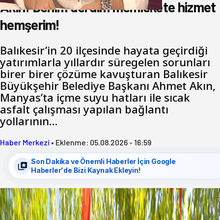
Akın: Benim derdim memlekete hizmet
hemşerim!
Balıkesir’in 20 ilçesinde hayata geçirdiği
yatırımlarla yıllardır süregelen sorunları
birer birer çözüme kavuşturan Balıkesir
Büyükşehir Belediye Başkanı Ahmet Akın,
Manyas’ta içme suyu hatları ile sıcak
asfalt çalışması yapılan bağlantı
yollarının…
Haber Merkezi
•
Eklenme:
05.08.2026 - 16:59
Son Dakika ve Önemli Haberler İçin Google
Haberler'de Bizi Kaynak Ekleyin!