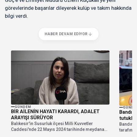
Göç’e ve Emniyet Müdürü Özlem Küçükali’ye yeni
görevlerinde başarılar dileyerek kulüp ve takım hakkında
bilgi verdi.
HABER DEVAM EDIYOR
GÜNDEM
GÜNDE
BİR AİLENİN HAYATI KARARDI, ADALET
Bandırm
ARAYIŞI SÜRÜYOR
tutukla
Balıkesir'in Susurluk ilçesi Milli Kuvvetler
Bandırma
Caddesi'nde 22 Mayıs 2024 tarihinde meydana
tarafınd
gelen trafik kazası,...
şahıslar