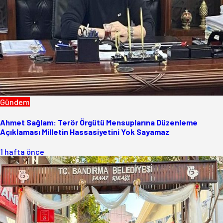
Gündem
Ahmet Sağlam: Terör Örgütü Mensuplarına Düzenleme
Açıklaması Milletin Hassasiyetini Yok Sayamaz
1 hafta önce