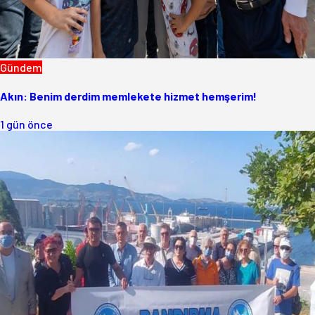
Gündem
Akın: Benim derdim memlekete hizmet hemşerim!
1 gün önce