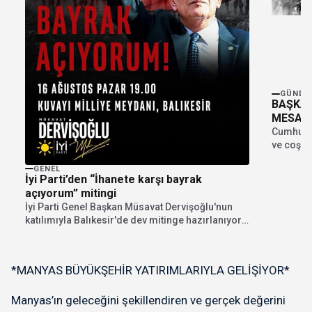
GÜNDE
BAŞKAN
MESAJI
Cumhuriye
ve coşku
Kemal Ata
GENEL
İyi Parti’den “İhanete karşı bayrak
açıyorum” mitingi
İyi Parti Genel Başkan Müsavat Dervişoğlu'nun
katılımıyla Balıkesir'de dev mitinge hazırlanıyor.
"İhanete karşı bayrak...
*MANYAS BÜYÜKŞEHİR YATIRIMLARIYLA GELİŞİYOR*
Manyas’ın geleceğini şekillendiren ve gerçek değerini