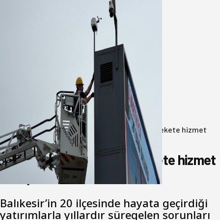
Büyükşehir Çevresel İzleme Ağını
Bandırma ile Güçlendirdi
05 Ağustos 2026
Anasayfa
/
Gündem
/
Akın: Benim derdim memlekete hizmet
hemşerim!
Akın: Benim derdim memlekete hizmet
hemşerim!
Balıkesir’in 20 ilçesinde hayata geçirdiği
yatırımlarla yıllardır süregelen sorunları