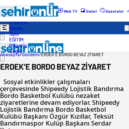
Gündem
Ekonomi
Web TV
Galeri
Gazeteler
Politika
3.SAYFA
Dünya
Spor
EĞİTİM
Magazin
Sağlık
Anasayfa
/
Gündem
/
ERDEK’E BORDO BEYAZ ZİYARET
ERDEK’E BORDO BEYAZ ZİYARET
Sosyal etkinlikler çalışmaları
çerçevesinde Shipeedy Lojistik Bandırma
Bordo Basketbol Kulübü nezaket
ziyaretlerine devam ediyorlar. Shipeedy
Lojistik Bandırma Bordo Basketbol
Kulübü Başkanı Özgür Kızıllar, Teksüt
Bandırmaspor Kulüp Başkanı Serdar