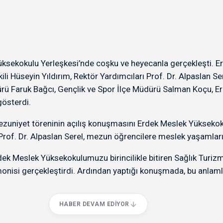
ksekokulu Yerleşkesi’nde coşku ve heyecanla gerçekleşti. 
ili Hüseyin Yıldırım, Rektör Yardımcıları Prof. Dr. Alpaslan S
ürü Faruk Bağcı, Gençlik ve Spor İlçe Müdürü Salman Koçu, E
gösterdi.
ezuniyet töreninin açılış konuşmasını Erdek Meslek Yüksekok
of. Dr. Alpaslan Serel, mezun öğrencilere meslek yaşamların
k Meslek Yüksekokulumuzu birincilikle bitiren Sağlık Turiz
isi gerçekleştirdi. Ardından yaptığı konuşmada, bu anlamlı 
HABER DEVAM EDIYOR