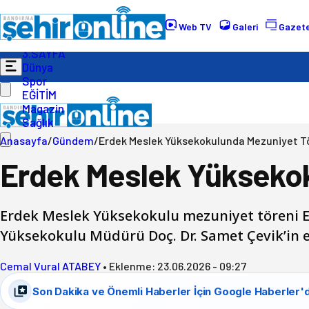
Gündem
Ekonomi
Web TV
Galeri
Gazete
Politika
3.SAYFA
Dünya
Spor
EĞİTİM
Magazin
Sağlık
Anasayfa
/
Gündem
/
Erdek Meslek Yüksekokulunda Mezuniyet Tö
Erdek Meslek Yüksekok
Erdek Meslek Yüksekokulu mezuniyet töreni E
Yüksekokulu Müdürü Doç. Dr. Samet Çevik’in e
Cemal Vural ATABEY
•
Eklenme:
23.06.2026 - 09:27
Son Dakika ve Önemli Haberler İçin Google Haberler'd