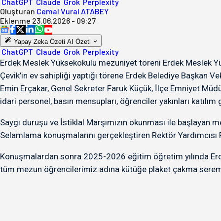
ChatGPT
Claude
Grok
Perplexity
Oluşturan
Cemal Vural ATABEY
Eklenme
23.06.2026 - 09:27
Yapay Zeka Özeti
AI Özeti
ChatGPT
Claude
Grok
Perplexity
Erdek Meslek Yüksekokulu mezuniyet töreni Erdek Meslek Yü
Çevik’in ev sahipliği yaptığı törene Erdek Belediye Başkan Vek
Emin Erçakar, Genel Sekreter Faruk Küçük, İlçe Emniyet Müd
idari personel, basın mensupları, öğrenciler yakınları katılım 
Saygı duruşu ve İstiklal Marşımızın okunması ile başlayan m
Selamlama konuşmalarını gerçekleştiren Rektör Yardımcısı Pr
Konuşmalardan sonra 2025-2026 eğitim öğretim yılında Erde
tüm mezun öğrencilerimiz adına kütüğe plaket çakma seremon