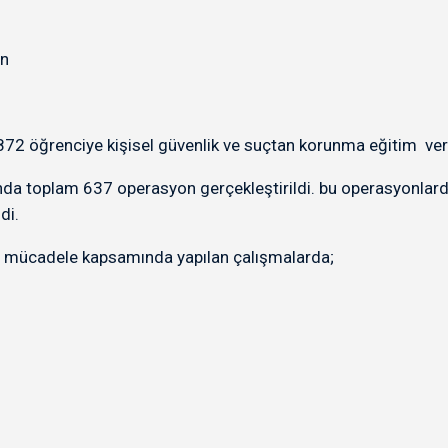
an
872 öğrenciye kişisel güvenlik ve suçtan korunma eğitim veri
a toplam 637 operasyon gerçekleştirildi. bu operasyonlarda
di.
la mücadele kapsamında yapılan çalışmalarda;