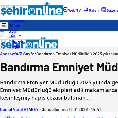
Gündem
Ekonomi
Web TV
Galeri
Gazete
Politika
3.SAYFA
Dünya
Spor
EĞİTİM
Magazin
Sağlık
Anasayfa
/
3.Sayfa
/
Bandırma Emniyet Müdürlüğü 2025 yılı rakam
Bandırma Emniyet Müdür
Bandırma Emniyet Müdürlüğü 2025 yılında ger
Emniyet Müdürlüğü ekipleri adli makamlarca ç
kesinleşmiş hapis cezası bulunan…
Cemal Vural ATABEY
•
Güncellenme:
19.01.2026 - 14:43