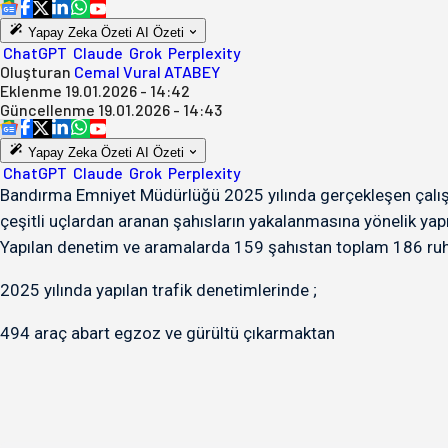
Yapay Zeka Özeti
AI Özeti
ChatGPT
Claude
Grok
Perplexity
Oluşturan
Cemal Vural ATABEY
Eklenme
19.01.2026 - 14:42
Güncellenme
19.01.2026 - 14:43
Yapay Zeka Özeti
AI Özeti
ChatGPT
Claude
Grok
Perplexity
Bandırma Emniyet Müdürlüğü 2025 yılında gerçekleşen çalış
çeşitli uçlardan aranan şahısların yakalanmasına yönelik yap
Yapılan denetim ve aramalarda 159 şahıstan toplam 186 ruhs
2025 yılında yapılan trafik denetimlerinde ;
494 araç abart egzoz ve gürültü çıkarmaktan