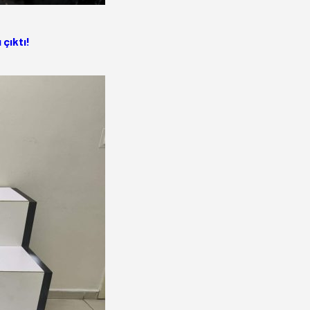
 çıktı!