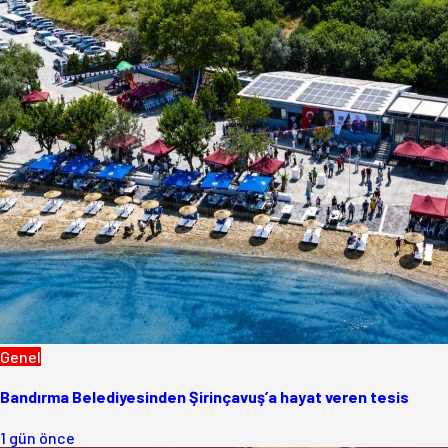
Genel
Bandırma Belediyesinden Şirinçavuş’a hayat veren tesis
1 gün önce