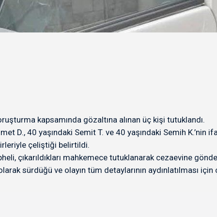
oruşturma kapsamında gözaltına alınan üç kişi tutuklandı.
t D., 40 yaşındaki Semit T. ve 40 yaşındaki Semih K.’nin if
leriyle çeliştiği belirtildi.
pheli, çıkarıldıkları mahkemece tutuklanarak cezaevine gönder
arak sürdüğü ve olayın tüm detaylarının aydınlatılması için ça