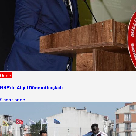
Genel
MHP’de Algül Dönemi başladı
9 saat önce