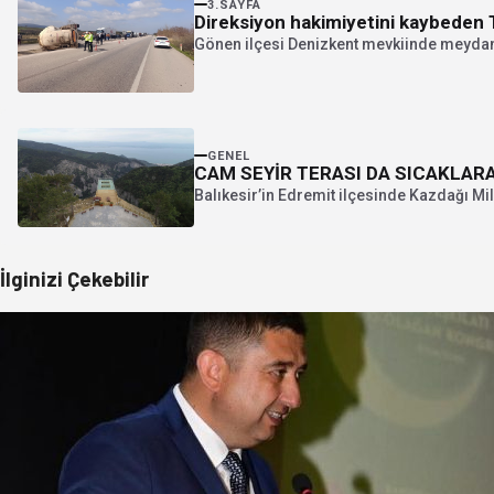
3.SAYFA
Direksiyon hakimiyetini kaybeden T
Gönen ilçesi Denizkent mevkiinde meydana g
GENEL
CAM SEYİR TERASI DA SICAKLAR
Balıkesir’in Edremit ilçesinde Kazdağı Mil
İlginizi Çekebilir