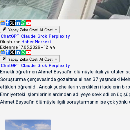
Yapay Zeka Özeti
AI Özeti
ChatGPT
Claude
Grok
Perplexity
Oluşturan
Haber Merkezi
Eklenme
17.03.2026 - 12:44
Yapay Zeka Özeti
AI Özeti
ChatGPT
Claude
Grok
Perplexity
Emekli öğretmen Ahmet Baysal’ın ölümüyle ilgili yürütülen s
Soruşturma çerçevesinde gözaltına alınan 37 yaşındaki Mehme
ettikleri öğrenildi. Ancak şüphelilerin verdikleri ifadelerin birbir
Emniyetteki işlemlerinin ardından adliyeye sevk edilen üç şü
Ahmet Baysal’ın ölümüyle ilgili soruşturmanın ise çok yönlü ol