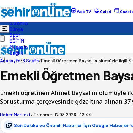
Gündem
Ekonomi
Web TV
Galeri
Gazete
Politika
3.SAYFA
Dünya
Spor
EĞİTİM
Magazin
Sağlık
Anasayfa
/
3.Sayfa
/
Emekli Öğretmen Baysal’ın ölümüyle ilgili 3 
Emekli Öğretmen Baysal’
Emekli öğretmen Ahmet Baysal’ın ölümüyle ilg
Soruşturma çerçevesinde gözaltına alınan 37 
Haber Merkezi
•
Eklenme:
17.03.2026 - 12:44
Son Dakika ve Önemli Haberler İçin Google Haberler'd