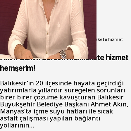
yönetimine cevap : Herkes kendine
yakışanı yapar, buluttan nem
kapmayın!
07 Ağustos 2026
Anasayfa
/
Gündem
/
Akın: Benim derdim memlekete hizmet
hemşerim!
Akın: Benim derdim memlekete hizmet
hemşerim!
Balıkesir’in 20 ilçesinde hayata geçirdiği
yatırımlarla yıllardır süregelen sorunları
birer birer çözüme kavuşturan Balıkesir
Büyükşehir Belediye Başkanı Ahmet Akın,
Manyas’ta içme suyu hatları ile sıcak
asfalt çalışması yapılan bağlantı
yollarının…