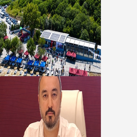
Bandırma Belediyesinden
Şirinçavuş’a hayat veren tesis
08 Ağustos 2026
Oğuzbeyi’nden Balıkesirspor