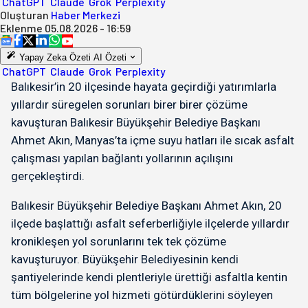
ChatGPT
Claude
Grok
Perplexity
Oluşturan
Haber Merkezi
Eklenme
05.08.2026 - 16:59
Yapay Zeka Özeti
AI Özeti
ChatGPT
Claude
Grok
Perplexity
Balıkesir’in 20 ilçesinde hayata geçirdiği yatırımlarla
yıllardır süregelen sorunları birer birer çözüme
kavuşturan Balıkesir Büyükşehir Belediye Başkanı
Ahmet Akın, Manyas’ta içme suyu hatları ile sıcak asfalt
çalışması yapılan bağlantı yollarının açılışını
gerçekleştirdi.
Balıkesir Büyükşehir Belediye Başkanı Ahmet Akın, 20
ilçede başlattığı asfalt seferberliğiyle ilçelerde yıllardır
kronikleşen yol sorunlarını tek tek çözüme
kavuşturuyor. Büyükşehir Belediyesinin kendi
şantiyelerinde kendi plentleriyle ürettiği asfaltla kentin
tüm bölgelerine yol hizmeti götürdüklerini söyleyen