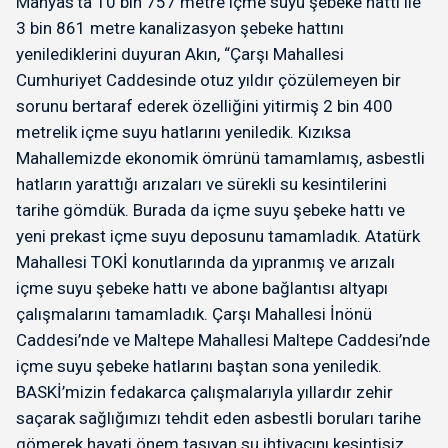
Manyas’ta 10 bin 757 metre içme suyu şebeke hattı ile
3 bin 861 metre kanalizasyon şebeke hattını
yenilediklerini duyuran Akın, “Çarşı Mahallesi
Cumhuriyet Caddesinde otuz yıldır çözülemeyen bir
sorunu bertaraf ederek özelliğini yitirmiş 2 bin 400
metrelik içme suyu hatlarını yeniledik. Kızıksa
Mahallemizde ekonomik ömrünü tamamlamış, asbestli
hatların yarattığı arızaları ve sürekli su kesintilerini
tarihe gömdük. Burada da içme suyu şebeke hattı ve
yeni prekast içme suyu deposunu tamamladık. Atatürk
Mahallesi TOKİ konutlarında da yıpranmış ve arızalı
içme suyu şebeke hattı ve abone bağlantısı altyapı
çalışmalarını tamamladık. Çarşı Mahallesi İnönü
Caddesi’nde ve Maltepe Mahallesi Maltepe Caddesi’nde
içme suyu şebeke hatlarını baştan sona yeniledik.
BASKİ’mizin fedakarca çalışmalarıyla yıllardır zehir
saçarak sağlığımızı tehdit eden asbestli boruları tarihe
gömerek hayati önem taşıyan su ihtiyacını kesintisiz