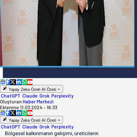
Yapay Zeka Özeti
AI Özeti
ChatGPT
Claude
Grok
Perplexity
Oluşturan
Haber Merkezi
Eklenme
11.03.2024 - 16:33
Yapay Zeka Özeti
AI Özeti
ChatGPT
Claude
Grok
Perplexity
Bölgesel kalkınmanın gelişimi, üreticilerin