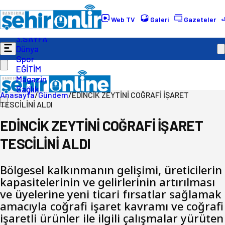
Gündem
Ekonomi
Web TV
Galeri
Gazeteler
Politika
3.SAYFA
Dünya
Spor
EĞİTİM
Magazin
Sağlık
Anasayfa
/
Gündem
/
EDİNCİK ZEYTİNİ COĞRAFİ İŞARET
TESCİLİNİ ALDI
EDİNCİK ZEYTİNİ COĞRAFİ İŞARET
TESCİLİNİ ALDI
Bölgesel kalkınmanın gelişimi, üreticilerin
kapasitelerinin ve gelirlerinin artırılması
ve üyelerine yeni ticari fırsatlar sağlamak
amacıyla coğrafi işaret kavramı ve coğrafi
işaretli ürünler ile ilgili çalışmalar yürüten