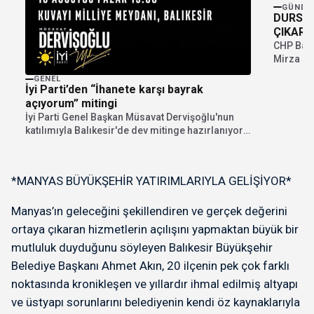
GÜNDE
DURSUN
ÇIKARD
CHP Band
Mirza bas
Gündeme
GENEL
İyi Parti’den “İhanete karşı bayrak
açıyorum” mitingi
İyi Parti Genel Başkan Müsavat Dervişoğlu'nun
katılımıyla Balıkesir'de dev mitinge hazırlanıyor.
"İhanete karşı bayrak...
*MANYAS BÜYÜKŞEHİR YATIRIMLARIYLA GELİŞİYOR*
Manyas’ın geleceğini şekillendiren ve gerçek değerini
ortaya çıkaran hizmetlerin açılışını yapmaktan büyük bir
mutluluk duyduğunu söyleyen Balıkesir Büyükşehir
Belediye Başkanı Ahmet Akın, 20 ilçenin pek çok farklı
noktasında kronikleşen ve yıllardır ihmal edilmiş altyapı
ve üstyapı sorunlarını belediyenin kendi öz kaynaklarıyla