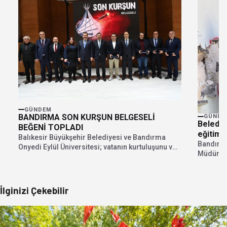
GÜNDEM
BANDIRMA SON KURŞUN BELGESELİ
GÜNDE
Belediy
BEĞENİ TOPLADI
eğitimi
Balıkesir Büyükşehir Belediyesi ve Bandırma
Bandırma
Onyedi Eylül Üniversitesi; vatanın kurtuluşunu ve
Müdürlüğü
zaferi simgeleyen Son...
hazırlık 
İlginizi Çekebilir