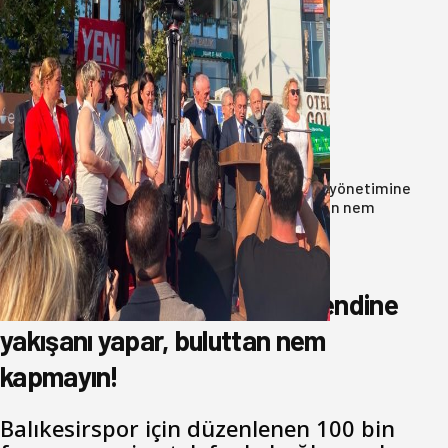
Yeni Parti Bandırma Teşkilatı kuruldu
06 Ağustos 2026
Anasayfa
/
Genel
/
Oğuzbeyi’nden Balıkesirspor yönetimine
cevap : Herkes kendine yakışanı yapar, buluttan nem
kapmayın!
Oğuzbeyi’nden Balıkesirspor
yönetimine cevap : Herkes kendine
yakışanı yapar, buluttan nem
kapmayın!
Balıkesirspor için düzenlenen 100 bin