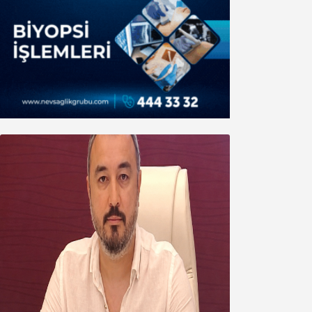
Oğuzbeyi’nden Balıkesirspor
yönetimine cevap : Herkes kendine
yakışanı yapar, buluttan nem