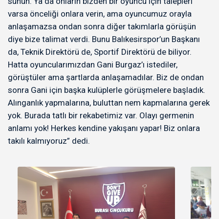
sunun. Ya da onların bizden bir oyuncu için talepleri
varsa önceliği onlara verin, ama oyuncumuz orayla
anlaşamazsa ondan sonra diğer takımlarla görüşün
diye bize talimat verdi. Bunu Balıkesirspor’un Başkanı
da, Teknik Direktörü de, Sportif Direktörü de biliyor.
Hatta oyuncularımızdan Gani Burgaz’ı istediler,
görüştüler ama şartlarda anlaşamadılar. Biz de ondan
sonra Gani için başka kulüplerle görüşmelere başladık.
Alınganlık yapmalarına, buluttan nem kapmalarına gerek
yok. Burada tatlı bir rekabetimiz var. Olayı germenin
anlamı yok! Herkes kendine yakışanı yapar! Biz onlara
takılı kalmıyoruz” dedi.