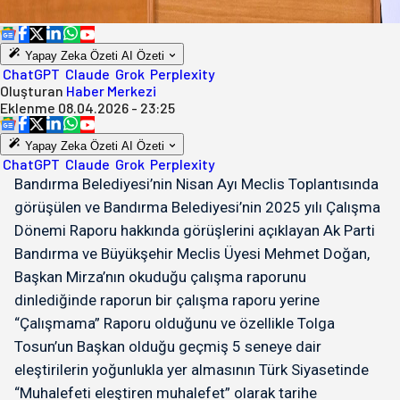
Yapay Zeka Özeti
AI Özeti
ChatGPT
Claude
Grok
Perplexity
Oluşturan
Haber Merkezi
Eklenme
08.04.2026 - 23:25
Yapay Zeka Özeti
AI Özeti
ChatGPT
Claude
Grok
Perplexity
Bandırma Belediyesi’nin Nisan Ayı Meclis Toplantısında
görüşülen ve Bandırma Belediyesi’nin 2025 yılı Çalışma
Dönemi Raporu hakkında görüşlerini açıklayan Ak Parti
Bandırma ve Büyükşehir Meclis Üyesi Mehmet Doğan,
Başkan Mirza’nın okuduğu çalışma raporunu
dinlediğinde raporun bir çalışma raporu yerine
“Çalışmama” Raporu olduğunu ve özellikle Tolga
Tosun’un Başkan olduğu geçmiş 5 seneye dair
eleştirilerin yoğunlukla yer almasının Türk Siyasetinde
“Muhalefeti eleştiren muhalefet” olarak tarihe