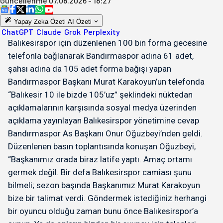
Güncellenme
07.08.2026 - 18:27
Yapay Zeka Özeti
AI Özeti
ChatGPT
Claude
Grok
Perplexity
Balıkesirspor için düzenlenen 100 bin forma gecesine
telefonla bağlanarak Bandırmaspor adına 61 adet,
şahsı adına da 105 adet forma bağışı yapan
Bandırmaspor Başkanı Murat Karakoyun’un telefonda
“Balıkesir 10 ile bizde 105’uz” şeklindeki nüktedan
açıklamalarının karşısında sosyal medya üzerinden
açıklama yayınlayan Balıkesirspor yönetimine cevap
Bandırmaspor As Başkanı Onur Oğuzbeyi’nden geldi.
Düzenlenen basın toplantısında konuşan Oğuzbeyi,
“Başkanımız orada biraz latife yaptı. Amaç ortamı
germek değil. Bir defa Balıkesirspor camiası şunu
bilmeli; sezon başında Başkanımız Murat Karakoyun
bize bir talimat verdi. Göndermek istediğiniz herhangi
bir oyuncu olduğu zaman bunu önce Balıkesirspor’a