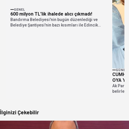
GENEL
600 milyon TL’lik ihalede alıcı çıkmadı!
Bandırma Belediyesi'nin bugün düzenlediği ve
Belediye Şantiyesi'nin bazı kısımları ile Edincik
Mahallesi'nde yer alan...
GÜNDE
CUMHUR
OYA YÜ
Ak Parti
belirleme
Başkan..
İlginizi Çekebilir