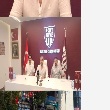
kapmayın!
07 Ağustos 2026
Oğuzbeyi : Transferlerde takımın
geleceğini, kulübün ekonomisini
düşündük
07 Ağustos 2026