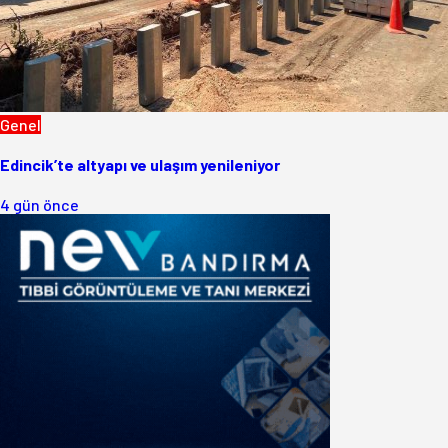
Genel
Edincik’te altyapı ve ulaşım yenileniyor
4 gün önce