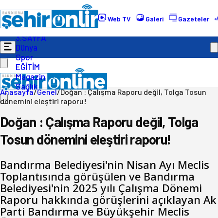
Gündem
Ekonomi
Web TV
Galeri
Gazeteler
Politika
3.SAYFA
Dünya
Spor
EĞİTİM
Magazin
Sağlık
Anasayfa
/
Genel
/
Doğan : Çalışma Raporu değil, Tolga Tosun
dönemini eleştiri raporu!
Doğan : Çalışma Raporu değil, Tolga
Tosun dönemini eleştiri raporu!
Bandırma Belediyesi'nin Nisan Ayı Meclis
Toplantısında görüşülen ve Bandırma
Belediyesi'nin 2025 yılı Çalışma Dönemi
Raporu hakkında görüşlerini açıklayan Ak
Parti Bandırma ve Büyükşehir Meclis