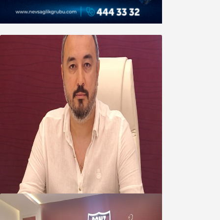
Oğuzbeyi’nden Balıkesirspor
yönetimine cevap : Herkes kendine
yakışanı yapar, buluttan nem
kapmayın!
07 Ağustos 2026