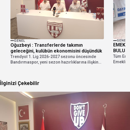
GENEL
GENEL
EMEKLİ
Oğuzbeyi : Transferlerde takımın
BULUŞ
geleceğini, kulübün ekonomisini düşündük
Tüm Emek
Trendyol 1. Lig 2026-2027 sezonu öncesinde
Emeklile
Bandırmaspor, yeni sezon hazırlıklarına ilişkin
Ankara'da
kapsamlı bir basın...
İlginizi Çekebilir