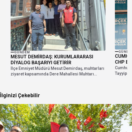
GÜNDE
GÜNDEM
CUMHU
MESUT DEMİRDAŞ: KURUMLARARASI
CHP BÖ
DİYALOG BAŞARIYI GETİRİR
Cumhurba
İlçe Emniyet Müdürü Mesut Demirdaş, muhtarları
Tayyip Er
ziyaret kapsamında Dere Mahallesi Muhtarı
Meydanı'
Haldun Man ve...
İlginizi Çekebilir