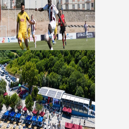
Bandırmaspor’dan 3 gollü başlangıç
08 Ağustos 2026
Bandırma Belediyesinden
Şirinçavuş’a hayat veren tesis
08 Ağustos 2026