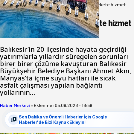
Anasayfa
/
Gündem
/
Akın: Benim derdim memlekete hizmet
hemşerim!
Akın: Benim derdim memlekete hizmet
hemşerim!
Balıkesir’in 20 ilçesinde hayata geçirdiği
yatırımlarla yıllardır süregelen sorunları
birer birer çözüme kavuşturan Balıkesir
Büyükşehir Belediye Başkanı Ahmet Akın,
Manyas’ta içme suyu hatları ile sıcak
asfalt çalışması yapılan bağlantı
yollarının…
Haber Merkezi
•
Eklenme:
05.08.2026 - 16:59
Son Dakika ve Önemli Haberler İçin Google
Haberler'de Bizi Kaynak Ekleyin!