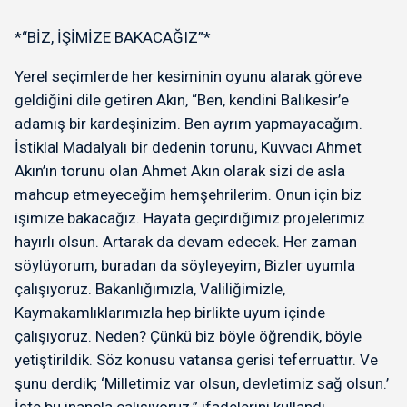
*“BİZ, İŞİMİZE BAKACAĞIZ”*
Yerel seçimlerde her kesiminin oyunu alarak göreve
geldiğini dile getiren Akın, “Ben, kendini Balıkesir’e
adamış bir kardeşinizim. Ben ayrım yapmayacağım.
İstiklal Madalyalı bir dedenin torunu, Kuvvacı Ahmet
Akın’ın torunu olan Ahmet Akın olarak sizi de asla
mahcup etmeyeceğim hemşehrilerim. Onun için biz
işimize bakacağız. Hayata geçirdiğimiz projelerimiz
hayırlı olsun. Artarak da devam edecek. Her zaman
söylüyorum, buradan da söyleyeyim; Bizler uyumla
çalışıyoruz. Bakanlığımızla, Valiliğimizle,
Kaymakamlıklarımızla hep birlikte uyum içinde
çalışıyoruz. Neden? Çünkü biz böyle öğrendik, böyle
yetiştirildik. Söz konusu vatansa gerisi teferruattır. Ve
şunu derdik; ‘Milletimiz var olsun, devletimiz sağ olsun.’