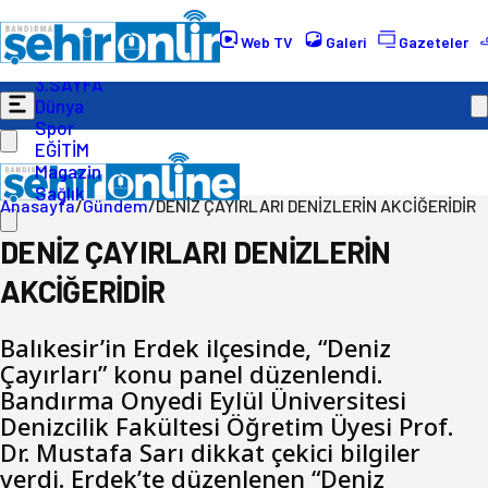
Gündem
Ekonomi
Web TV
Galeri
Gazeteler
Politika
3.SAYFA
Dünya
Spor
EĞİTİM
Magazin
Sağlık
Anasayfa
/
Gündem
/
DENİZ ÇAYIRLARI DENİZLERİN AKCİĞERİDİR
DENİZ ÇAYIRLARI DENİZLERİN
AKCİĞERİDİR
Balıkesir’in Erdek ilçesinde, “Deniz
Çayırları” konu panel düzenlendi.
Bandırma Onyedi Eylül Üniversitesi
Denizcilik Fakültesi Öğretim Üyesi Prof.
Dr. Mustafa Sarı dikkat çekici bilgiler
verdi. Erdek’te düzenlenen “Deniz