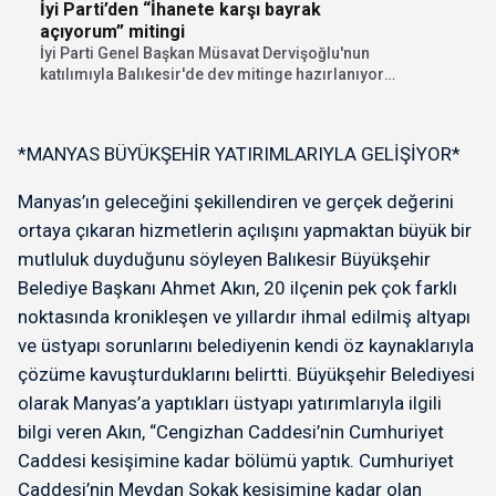
İyi Parti’den “İhanete karşı bayrak
kuruluşla
açıyorum” mitingi
İyi Parti Genel Başkan Müsavat Dervişoğlu'nun
katılımıyla Balıkesir'de dev mitinge hazırlanıyor.
"İhanete karşı bayrak...
*MANYAS BÜYÜKŞEHİR YATIRIMLARIYLA GELİŞİYOR*
Manyas’ın geleceğini şekillendiren ve gerçek değerini
ortaya çıkaran hizmetlerin açılışını yapmaktan büyük bir
mutluluk duyduğunu söyleyen Balıkesir Büyükşehir
Belediye Başkanı Ahmet Akın, 20 ilçenin pek çok farklı
noktasında kronikleşen ve yıllardır ihmal edilmiş altyapı
ve üstyapı sorunlarını belediyenin kendi öz kaynaklarıyla
çözüme kavuşturduklarını belirtti. Büyükşehir Belediyesi
olarak Manyas’a yaptıkları üstyapı yatırımlarıyla ilgili
bilgi veren Akın, “Cengizhan Caddesi’nin Cumhuriyet
Caddesi kesişimine kadar bölümü yaptık. Cumhuriyet
Caddesi’nin Meydan Sokak kesişimine kadar olan