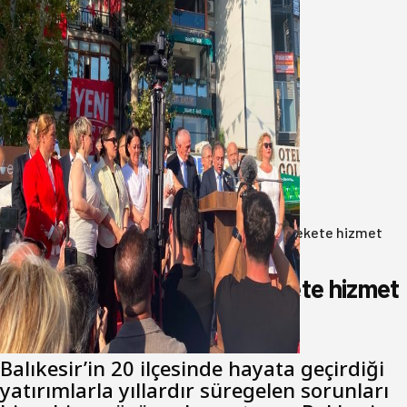
Yeni Parti Bandırma Teşkilatı kuruldu
06 Ağustos 2026
Anasayfa
/
Gündem
/
Akın: Benim derdim memlekete hizmet
hemşerim!
Akın: Benim derdim memlekete hizmet
hemşerim!
Balıkesir’in 20 ilçesinde hayata geçirdiği
yatırımlarla yıllardır süregelen sorunları