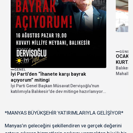
GÜNDE
OCAKLA
KURTAR
Balıkesir
GENEL
Mahalles
İyi Parti’den “İhanete karşı bayrak
yaşamını 
açıyorum” mitingi
İyi Parti Genel Başkan Müsavat Dervişoğlu'nun
katılımıyla Balıkesir'de dev mitinge hazırlanıyor.
"İhanete karşı bayrak...
*MANYAS BÜYÜKŞEHİR YATIRIMLARIYLA GELİŞİYOR*
Manyas’ın geleceğini şekillendiren ve gerçek değerini