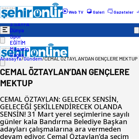
Gündem
Ekonomi
Web TV
Galeri
Gazeteler
Politika
3.SAYFA
Dünya
Spor
EĞİTİM
Magazin
Sağlık
Anasayfa
/
Gündem
/
CEMAL ÖZTAYLAN’DAN GENÇLERE MEKTUP
CEMAL ÖZTAYLAN’DAN GENÇLERE
MEKTUP
CEMAL ÖZTAYLAN: GELECEK SENSİN,
GELECEĞİ ŞEKİLLENDİRECEK OLANDA
SENSİN! 31 Mart yerel seçimlerine sayılı
günler kala Bandırma Belediye Başkan
adayları çalışmalarına ara vermeden
devam ediyor. Cemal Öztaylan’da seçim