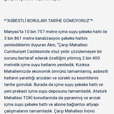
*“ASBESTLİ BORULARI TARİHE GÖMÜYORUZ”*
Manyas’ta 10 bin 757 metre içme suyu şebeke hattı ile
3 bin 861 metre kanalizasyon şebeke hattını
yenilediklerini duyuran Akın, “Çarşı Mahallesi
Cumhuriyet Caddesinde otuz yıldır çözülemeyen bir
sorunu bertaraf ederek özelliğini yitirmiş 2 bin 400
metrelik içme suyu hatlarını yeniledik. Kızıksa
Mahallemizde ekonomik ömrünü tamamlamış, asbestli
hatların yarattığı arızaları ve sürekli su kesintilerini
tarihe gömdük. Burada da içme suyu şebeke hattı ve
yeni prekast içme suyu deposunu tamamladık. Atatürk
Mahallesi TOKİ konutlarında da yıpranmış ve arızalı
içme suyu şebeke hattı ve abone bağlantısı altyapı
çalışmalarını tamamladık. Çarşı Mahallesi İnönü