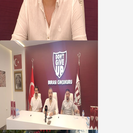
Oğuzbeyi’nden Balıkesirspor
yönetimine cevap : Herkes kendine
yakışanı yapar, buluttan nem
kapmayın!
07 Ağustos 2026
Oğuzbeyi : Transferlerde takımın
geleceğini, kulübün ekonomisini
düşündük
07 Ağustos 2026