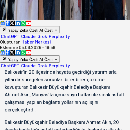
Yapay Zeka Özeti
AI Özeti
ChatGPT
Claude
Grok
Perplexity
Oluşturan
Haber Merkezi
Eklenme
05.08.2026 - 16:59
Yapay Zeka Özeti
AI Özeti
ChatGPT
Claude
Grok
Perplexity
Balıkesir’in 20 ilçesinde hayata geçirdiği yatırımlarla
yıllardır süregelen sorunları birer birer çözüme
kavuşturan Balıkesir Büyükşehir Belediye Başkanı
Ahmet Akın, Manyas’ta içme suyu hatları ile sıcak asfalt
çalışması yapılan bağlantı yollarının açılışını
gerçekleştirdi.
Balıkesir Büyükşehir Belediye Başkanı Ahmet Akın, 20
ilçede başlattığı asfalt seferberliğiyle ilçelerde yıllardır