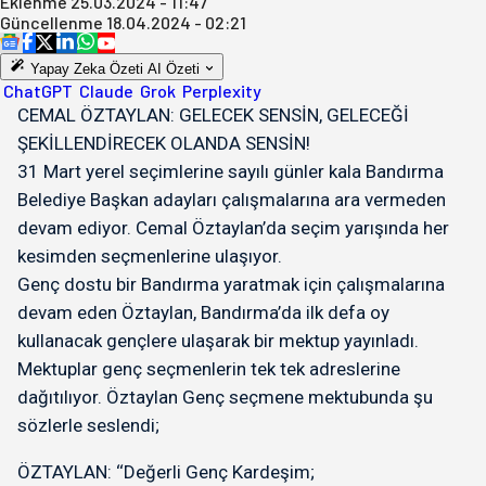
Eklenme
25.03.2024 - 11:47
Güncellenme
18.04.2024 - 02:21
Yapay Zeka Özeti
AI Özeti
ChatGPT
Claude
Grok
Perplexity
CEMAL ÖZTAYLAN: GELECEK SENSİN, GELECEĞİ
ŞEKİLLENDİRECEK OLANDA SENSİN!
31 Mart yerel seçimlerine sayılı günler kala Bandırma
Belediye Başkan adayları çalışmalarına ara vermeden
devam ediyor. Cemal Öztaylan’da seçim yarışında her
kesimden seçmenlerine ulaşıyor.
Genç dostu bir Bandırma yaratmak için çalışmalarına
devam eden Öztaylan, Bandırma’da ilk defa oy
kullanacak gençlere ulaşarak bir mektup yayınladı.
Mektuplar genç seçmenlerin tek tek adreslerine
dağıtılıyor. Öztaylan Genç seçmene mektubunda şu
sözlerle seslendi;
ÖZTAYLAN: ‘‘Değerli Genç Kardeşim;