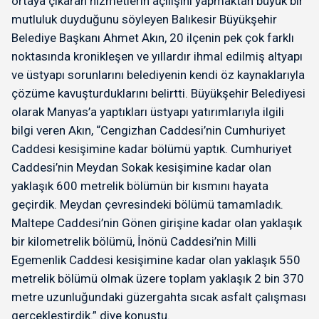
ortaya çıkaran hizmetlerin açılışını yapmaktan büyük bir
mutluluk duyduğunu söyleyen Balıkesir Büyükşehir
Belediye Başkanı Ahmet Akın, 20 ilçenin pek çok farklı
noktasında kronikleşen ve yıllardır ihmal edilmiş altyapı
ve üstyapı sorunlarını belediyenin kendi öz kaynaklarıyla
çözüme kavuşturduklarını belirtti. Büyükşehir Belediyesi
olarak Manyas’a yaptıkları üstyapı yatırımlarıyla ilgili
bilgi veren Akın, “Cengizhan Caddesi’nin Cumhuriyet
Caddesi kesişimine kadar bölümü yaptık. Cumhuriyet
Caddesi’nin Meydan Sokak kesişimine kadar olan
yaklaşık 600 metrelik bölümün bir kısmını hayata
geçirdik. Meydan çevresindeki bölümü tamamladık.
Maltepe Caddesi’nin Gönen girişine kadar olan yaklaşık
bir kilometrelik bölümü, İnönü Caddesi’nin Milli
Egemenlik Caddesi kesişimine kadar olan yaklaşık 550
metrelik bölümü olmak üzere toplam yaklaşık 2 bin 370
metre uzunluğundaki güzergahta sıcak asfalt çalışması
gerçekleştirdik.” diye konuştu.