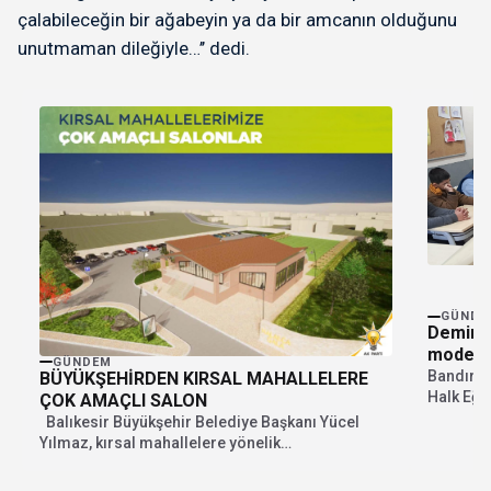
çalabileceğin bir ağabeyin ya da bir amcanın olduğunu
unutmaman dileğiyle…’’ dedi.
GÜNDE
Demirdö
modelle
GÜNDEM
Bandırma
BÜYÜKŞEHİRDEN KIRSAL MAHALLELERE
Halk Eği
ÇOK AMAÇLI SALON
çocuğuna 
Balıkesir Büyükşehir Belediye Başkanı Yücel
Yılmaz, kırsal mahallelere yönelik
gerçekleştirdiği projelere bir yenisini...