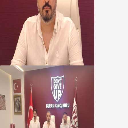
Oğuzbeyi’nden Balıkesirspor
yönetimine cevap : Herkes kendine
yakışanı yapar, buluttan nem
kapmayın!
07 Ağustos 2026
Oğuzbeyi : Transferlerde takımın