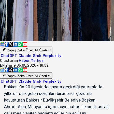
Yapay Zeka Özeti
AI Özeti
ChatGPT
Claude
Grok
Perplexity
Oluşturan
Haber Merkezi
Eklenme
05.08.2026 - 16:59
Yapay Zeka Özeti
AI Özeti
ChatGPT
Claude
Grok
Perplexity
Balıkesir’in 20 ilçesinde hayata geçirdiği yatırımlarla
yıllardır süregelen sorunları birer birer çözüme
kavuşturan Balıkesir Büyükşehir Belediye Başkanı
Ahmet Akın, Manyas’ta içme suyu hatları ile sıcak asfalt
çalışması yapılan bağlantı yollarının açılışını