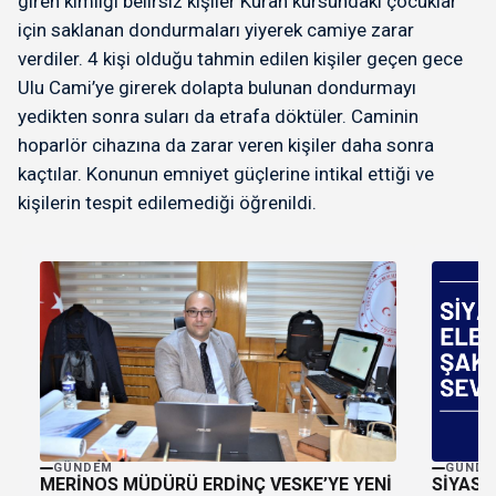
giren kimliği belirsiz kişiler Kuran kursundaki çocuklar
için saklanan dondurmaları yiyerek camiye zarar
verdiler. 4 kişi olduğu tahmin edilen kişiler geçen gece
Ulu Cami’ye girerek dolapta bulunan dondurmayı
yedikten sonra suları da etrafa döktüler. Caminin
hoparlör cihazına da zarar veren kişiler daha sonra
kaçtılar. Konunun emniyet güçlerine intikal ettiği ve
kişilerin tespit edilemediği öğrenildi.
GÜNDE
GÜNDEM
SİYASE
MERİNOS MÜDÜRÜ ERDİNÇ VESKE’YE YENİ