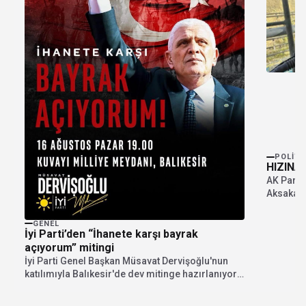
POLITI
HIZINA
AK Parti
Aksakal 
çiftçileri
GENEL
İyi Parti’den “İhanete karşı bayrak
açıyorum” mitingi
İyi Parti Genel Başkan Müsavat Dervişoğlu'nun
katılımıyla Balıkesir'de dev mitinge hazırlanıyor.
"İhanete karşı bayrak...