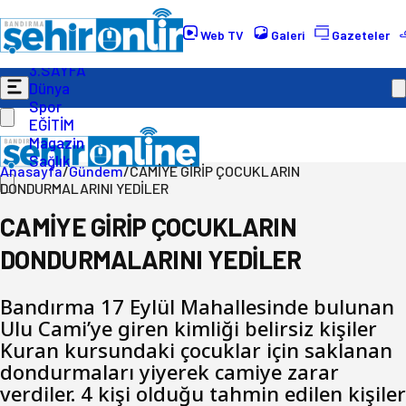
Gündem
Ekonomi
Web TV
Galeri
Gazeteler
Politika
3.SAYFA
Dünya
Spor
EĞİTİM
Magazin
Sağlık
Anasayfa
/
Gündem
/
CAMİYE GİRİP ÇOCUKLARIN
DONDURMALARINI YEDİLER
CAMİYE GİRİP ÇOCUKLARIN
DONDURMALARINI YEDİLER
Bandırma 17 Eylül Mahallesinde bulunan
Ulu Cami’ye giren kimliği belirsiz kişiler
Kuran kursundaki çocuklar için saklanan
dondurmaları yiyerek camiye zarar
verdiler. 4 kişi olduğu tahmin edilen kişiler