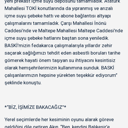
yeni prekast içme suyu deposunu tamamladık. Atatürk
Mahallesi TOKİ konutlarında da yıpranmış ve arızalı
içme suyu şebeke hattı ve abone bağlantısı altyapı
çalışmalarını tamamladık. Çarşı Mahallesi İnönü
Caddesi’nde ve Maltepe Mahallesi Maltepe Caddesi’nde
içme suyu şebeke hatlarını baştan sona yeniledik.
BASKİ’mizin fedakarca çalışmalarıyla yıllardır zehir
saçarak sağlığımızı tehdit eden asbestli boruları tarihe
gömerek hayati önem taşıyan su ihtiyacını kesintisiz
olarak hemşehrilerimizin kullanımına sunduk. BASKİ
çalışanlarımızın hepsine yürekten teşekkür ediyorum”
şeklinde konuştu.
*“BİZ, İŞİMİZE BAKACAĞIZ”*
Yerel seçimlerde her kesiminin oyunu alarak göreve
geldiğini dile getiren Akın, “Ben, kendini Balıkesir’e