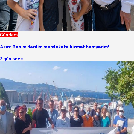
Gündem
Akın: Benim derdim memlekete hizmet hemşerim!
3 gün önce