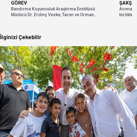
ŞAKŞAK
GÖREV
Acımasız
Bandırma Koyunculuk Araştırma Enstitüsü
birlikte
Müdürü Dr. Erdinç Veske, Tarım ve Orman
bölgenin.
Bakanlığı Tarımsal Araştırmalar...
İlginizi Çekebilir