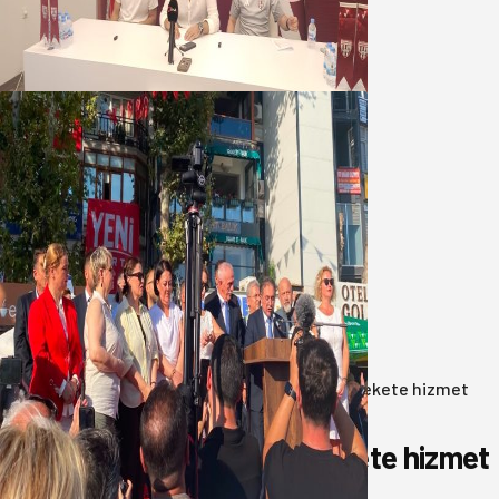
geleceğini, kulübün ekonomisini
düşündük
07 Ağustos 2026
Yeni Parti Bandırma Teşkilatı kuruldu
06 Ağustos 2026
Anasayfa
/
Gündem
/
Akın: Benim derdim memlekete hizmet
hemşerim!
Akın: Benim derdim memlekete hizmet
hemşerim!