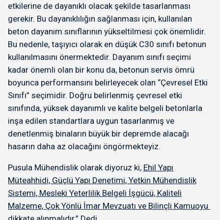
etkilerine de dayanıklı olacak şekilde tasarlanması
gerekir. Bu dayanıklılığın sağlanması için, kullanılan
beton dayanım sınıflarının yükseltilmesi çok önemlidir.
Bu nedenle, taşıyıcı olarak en düşük C30 sınıfı betonun
kullanılmasını önermektedir. Dayanım sınıfı seçimi
kadar önemli olan bir konu da, betonun servis ömrü
boyunca performansını belirleyecek olan “Çevresel Etki
Sınıfı” seçimidir. Doğru belirlenmiş çevresel etki
sınıfında, yüksek dayanımlı ve kalite belgeli betonlarla
inşa edilen standartlara uygun tasarlanmış ve
denetlenmiş binaların büyük bir depremde alacağı
hasarın daha az olacağını öngörmekteyiz.
Pusula Mühendislik olarak diyoruz ki,
Ehil Yapı
Müteahhidi, Güçlü Yapı Denetimi, Yetkin Mühendislik
Sistemi, Mesleki Yeterlilik Belgeli İşgücü, Kaliteli
Malzeme, Çok Yönlü İmar Mevzuatı ve Bilinçli Kamuoyu
dikkate alınmalıdır.” Dedi.