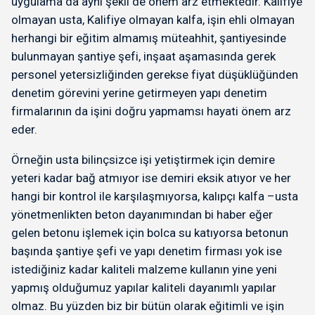
uygulama da aynı şekil de önem arz etmektedir. Kalifiye
olmayan usta, Kalifiye olmayan kalfa, işin ehli olmayan
herhangi bir eğitim almamış müteahhit, şantiyesinde
bulunmayan şantiye şefi, inşaat aşamasında gerek
personel yetersizliğinden gerekse fiyat düşüklüğünden
denetim görevini yerine getirmeyen yapı denetim
firmalarının da işini doğru yapmamsı hayati önem arz
eder.
Örneğin usta bilinçsizce işi yetiştirmek için demire
yeteri kadar bağ atmıyor ise demiri eksik atıyor ve her
hangi bir kontrol ile karşılaşmıyorsa, kalıpçı kalfa –usta
yönetmenlikten beton dayanımından bi haber eğer
gelen betonu işlemek için bolca su katıyorsa betonun
başında şantiye şefi ve yapı denetim firması yok ise
istediğiniz kadar kaliteli malzeme kullanın yine yeni
yapmış olduğumuz yapılar kaliteli dayanımlı yapılar
olmaz. Bu yüzden biz bir bütün olarak eğitimli ve işin