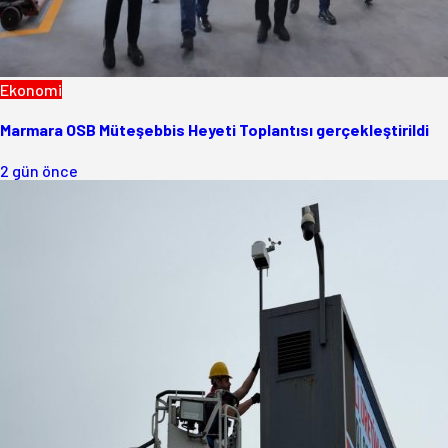
Ekonomi
Marmara OSB Müteşebbis Heyeti Toplantısı gerçekleştirildi
2 gün önce