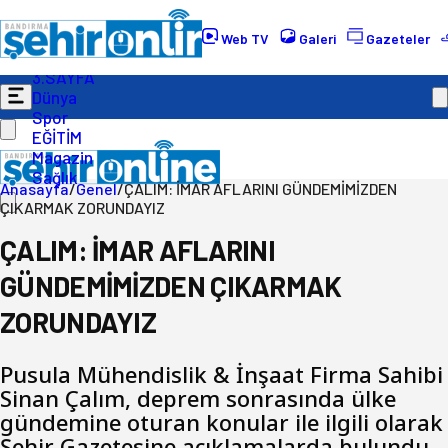
Gündem
Ekonomi
Web TV
Galeri
Gazeteler
Politika
3.SAYFA
Dünya
Spor
EĞİTİM
Magazin
Sağlık
Anasayfa
/
Genel
/
ÇALIM: İMAR AFLARINI GÜNDEMİMİZDEN
ÇIKARMAK ZORUNDAYIZ
ÇALIM: İMAR AFLARINI
GÜNDEMİMİZDEN ÇIKARMAK
ZORUNDAYIZ
Pusula Mühendislik & İnşaat Firma Sahibi
Sinan Çalım, deprem sonrasında ülke
gündemine oturan konular ile ilgili olarak
Şehir Gazetesine açıklamalarda bulundu.