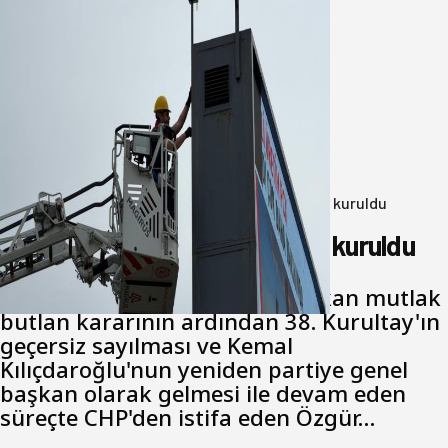
Büyükşehir Çevresel İzleme Ağını
Bandırma ile Güçlendirdi
05 Ağustos 2026
Anasayfa
/
Genel
/
Yeni Parti Bandırma Teşkilatı kuruldu
Yeni Parti Bandırma Teşkilatı kuruldu
Cumhuriyet Halk Partisi için çıkan mutlak
butlan kararının ardından 38. Kurultay'ın
geçersiz sayılması ve Kemal
Kılıçdaroğlu'nun yeniden partiye genel
başkan olarak gelmesi ile devam eden
süreçte CHP'den istifa eden Özgür…