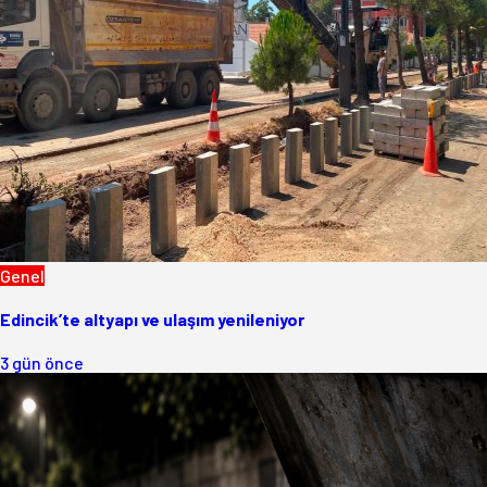
Genel
Edincik’te altyapı ve ulaşım yenileniyor
3 gün önce