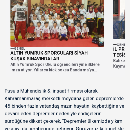
GENEL
İL PRO
GENEL
ALTIN YUMRUK SPORCULARI SİYAH
TESİSL
KUŞAK SINAVINDALAR
Balıkesi
Altın Yumruk Spor Okulu öğrencileri yine ilklere
Kaymakam
imza atıyor. Yıllarca kick boksu Bandırma’ya
Vekili Alb
sevdiren ...
Pusula Mühendislik & inşaat firması olarak,
Kahramanmaraş merkezli meydana gelen depremlerde
45 binden fazla vatandaşımızın hayatını kaybettiğine ve
devam eden depremler nedeniyle endişelerin
sürdüğüne dikkat çekerek, “Depremler ülkemizde yıkımı
ve acıyı da beraberinde getiriyor. Görüyoruz ki öncelikle