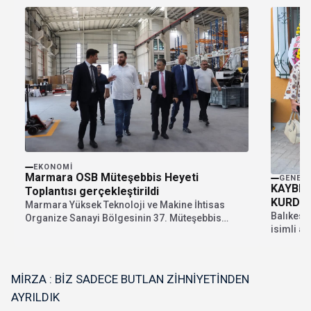
EKONOMI
Marmara OSB Müteşebbis Heyeti
GENEL
KAYBET
Toplantısı gerçekleştirildi
KURDU
Marmara Yüksek Teknoloji ve Makine İhtisas
Balıkesir
Organize Sanayi Bölgesinin 37. Müteşebbis
isimli an
Heyet Toplantısı, Müteşebbis...
anısına E
MİRZA : BİZ SADECE BUTLAN ZİHNİYETİNDEN
AYRILDIK