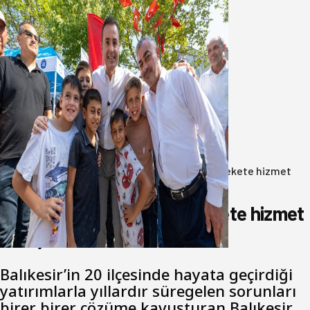
Akın: Benim derdim memlekete
hizmet hemşerim!
05 Ağustos 2026
Anasayfa
/
Gündem
/
Akın: Benim derdim memlekete hizmet
hemşerim!
Akın: Benim derdim memlekete hizmet
hemşerim!
Balıkesir’in 20 ilçesinde hayata geçirdiği
yatırımlarla yıllardır süregelen sorunları
birer birer çözüme kavuşturan Balıkesir