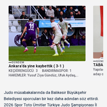
GÜNDE
GÜNDEM
TABANI
Ankara’da yine kaybettik ( 3-1 )
Yapılaca
KEÇİÖRENGÜCÜ: 3 BANDIRMASPOR: 1
aday ola
HAKEMLER: Yusuf Ziya Gündüz, Ufuk Aydaş,
açıklama
Kerem Kalkan...
Judo müsabakalarında da Balıkesir Büyükşehir
Belediyesi sporcuları bir kez daha adından söz ettirdi.
2026 Spor Toto Ümitler Türkiye Judo Şampiyonası İl