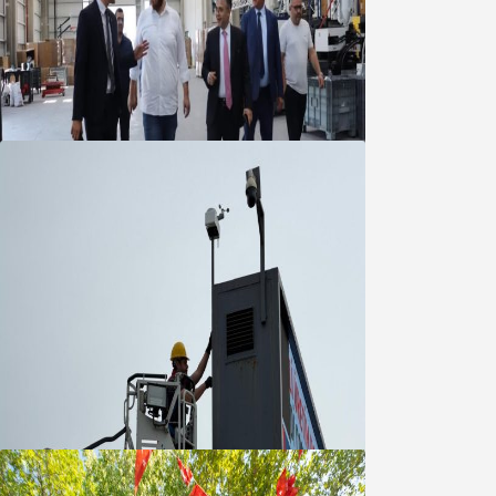
Marmara OSB Müteşebbis Heyeti
Toplantısı gerçekleştirildi
05 Ağustos 2026
Büyükşehir Çevresel İzleme Ağını
Bandırma ile Güçlendirdi
05 Ağustos 2026