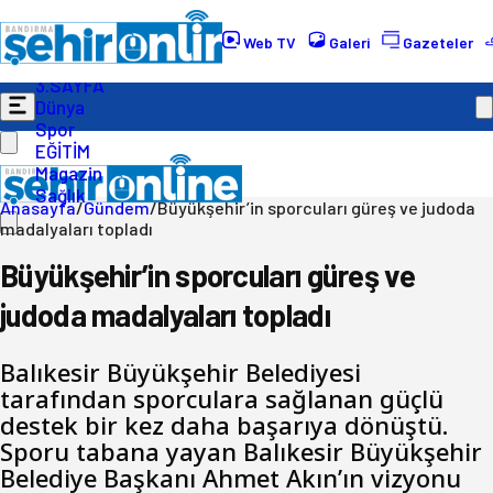
Gündem
Ekonomi
Web TV
Galeri
Gazeteler
Politika
3.SAYFA
Dünya
Spor
EĞİTİM
Magazin
Sağlık
Anasayfa
/
Gündem
/
Büyükşehir’in sporcuları güreş ve judoda
madalyaları topladı
Büyükşehir’in sporcuları güreş ve
judoda madalyaları topladı
Balıkesir Büyükşehir Belediyesi
tarafından sporculara sağlanan güçlü
destek bir kez daha başarıya dönüştü.
Sporu tabana yayan Balıkesir Büyükşehir
Belediye Başkanı Ahmet Akın’ın vizyonu