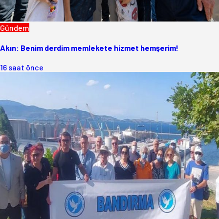
Gündem
Akın: Benim derdim memlekete hizmet hemşerim!
16 saat önce