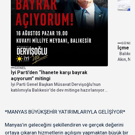
GÜNDE
İçme su
Balıkesi
Akın, Ne
Kuyular..
GENEL
İyi Parti’den “İhanete karşı bayrak
açıyorum” mitingi
İyi Parti Genel Başkan Müsavat Dervişoğlu'nun
katılımıyla Balıkesir'de dev mitinge hazırlanıyor.
"İhanete karşı bayrak...
*MANYAS BÜYÜKŞEHİR YATIRIMLARIYLA GELİŞİYOR*
Manyas’ın geleceğini şekillendiren ve gerçek değerini
ortaya çıkaran hizmetlerin açılışını yapmaktan büyük bir