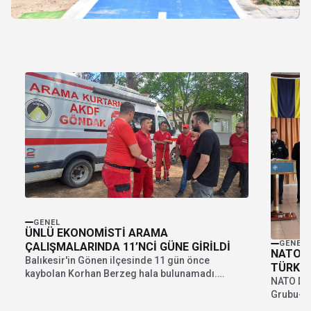
GENEL
ÜNLÜ EKONOMİSTİ ARAMA
GENEL
ÇALIŞMALARINDA 11’NCİ GÜNE GİRİLDİ
NATO M
Balıkesir'in Gönen ilçesinde 11 gün önce
TÜRKİY
kaybolan Korhan Berzeg hala bulunamadı.
NATO Dai
Amerika Birleşik Devletleri'nde...
Grubu-2
Romanya'd