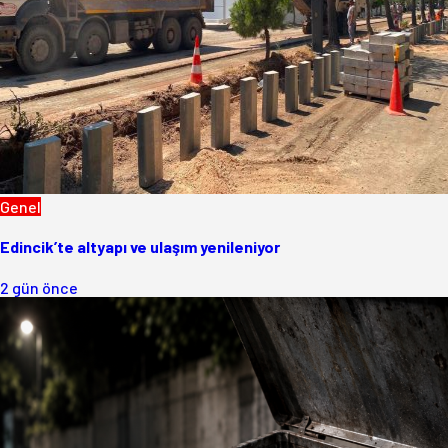
Genel
Edincik’te altyapı ve ulaşım yenileniyor
2 gün önce