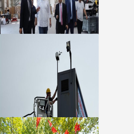
Marmara OSB Müteşebbis Heyeti
Toplantısı gerçekleştirildi
05 Ağustos 2026
Büyükşehir Çevresel İzleme Ağını
Bandırma ile Güçlendirdi
05 Ağustos 2026