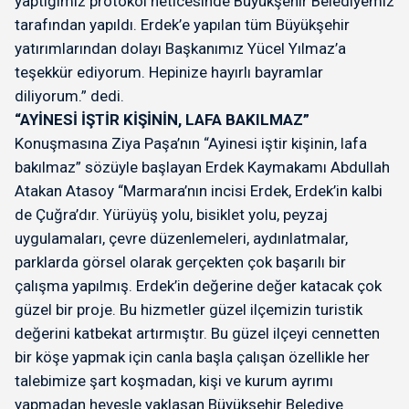
yaptığımız protokol neticesinde Büyükşehir Belediyemiz
tarafından yapıldı. Erdek’e yapılan tüm Büyükşehir
yatırımlarından dolayı Başkanımız Yücel Yılmaz’a
teşekkür ediyorum. Hepinize hayırlı bayramlar
diliyorum.” dedi.
“AYİNESİ İŞTİR KİŞİNİN, LAFA BAKILMAZ”
Konuşmasına Ziya Paşa’nın “Ayinesi iştir kişinin, lafa
bakılmaz” sözüyle başlayan Erdek Kaymakamı Abdullah
Atakan Atasoy “Marmara’nın incisi Erdek, Erdek’in kalbi
de Çuğra’dır. Yürüyüş yolu, bisiklet yolu, peyzaj
uygulamaları, çevre düzenlemeleri, aydınlatmalar,
parklarda görsel olarak gerçekten çok başarılı bir
çalışma yapılmış. Erdek’in değerine değer katacak çok
güzel bir proje. Bu hizmetler güzel ilçemizin turistik
değerini katbekat artırmıştır. Bu güzel ilçeyi cennetten
bir köşe yapmak için canla başla çalışan özellikle her
talebimize şart koşmadan, kişi ve kurum ayrımı
yapmadan hevesle yaklaşan Büyükşehir Belediye