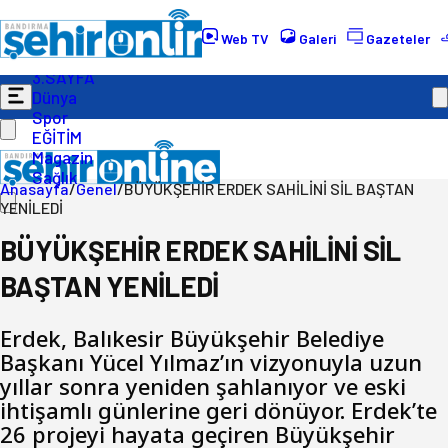
Gündem
Ekonomi
Web TV
Galeri
Gazeteler
Politika
3.SAYFA
Dünya
Spor
EĞİTİM
Magazin
Sağlık
Anasayfa
/
Genel
/
BÜYÜKŞEHİR ERDEK SAHİLİNİ SİL BAŞTAN
YENİLEDİ
BÜYÜKŞEHİR ERDEK SAHİLİNİ SİL
BAŞTAN YENİLEDİ
Erdek, Balıkesir Büyükşehir Belediye
Başkanı Yücel Yılmaz’ın vizyonuyla uzun
yıllar sonra yeniden şahlanıyor ve eski
ihtişamlı günlerine geri dönüyor. Erdek’te
26 projeyi hayata geçiren Büyükşehir