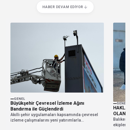
HABER DEVAM EDIYOR
GENEL
Büyükşehir Çevresel İzleme Ağını
GENEL
HAKLAR
Bandırma ile Güçlendirdi
OLAN 2
Akıllı şehir uygulamaları kapsamında çevresel
Balıkesir
izleme çalışmalarını yeni yatırımlarla
ekipleri
güçlendiren Balıkesir Büyükşehir Belediyesi,