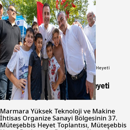
Akın: Benim derdim memlekete
hizmet hemşerim!
05 Ağustos 2026
Anasayfa
/
Ekonomi
/
Marmara OSB Müteşebbis Heyeti
Toplantısı gerçekleştirildi
Marmara OSB Müteşebbis Heyeti
Toplantısı gerçekleştirildi
Marmara Yüksek Teknoloji ve Makine
İhtisas Organize Sanayi Bölgesinin 37.
Müteşebbis Heyet Toplantısı, Müteşebbis