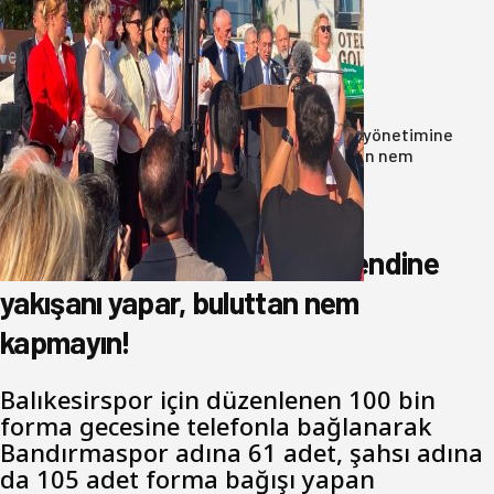
Yeni Parti Bandırma Teşkilatı kuruldu
06 Ağustos 2026
Anasayfa
/
Genel
/
Oğuzbeyi’nden Balıkesirspor yönetimine
cevap : Herkes kendine yakışanı yapar, buluttan nem
kapmayın!
Oğuzbeyi’nden Balıkesirspor
yönetimine cevap : Herkes kendine
yakışanı yapar, buluttan nem
kapmayın!
Balıkesirspor için düzenlenen 100 bin
forma gecesine telefonla bağlanarak
Bandırmaspor adına 61 adet, şahsı adına
da 105 adet forma bağışı yapan