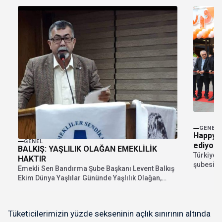
GENEL
Happy 
GENEL
ediyor
BALKIŞ: YAŞLILIK OLAĞAN EMEKLİLİK
Türkiye g
HAKTIR
şubesini
Emekli Sen Bandırma Şube Başkanı Levent Balkış
Ekim Dünya Yaşlılar Gününde Yaşlılık Olağan,
Emeklilik...
Tüketicilerimizin yüzde sekseninin açlık sınırının altında