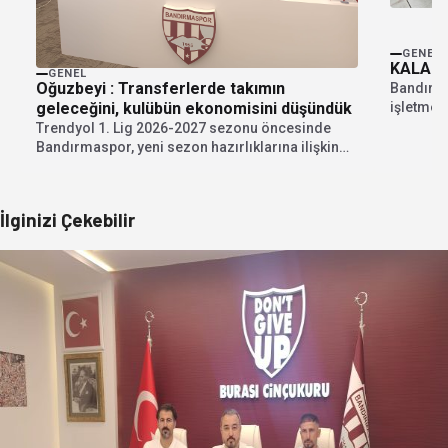
GENEL
KALAN 
GENEL
Oğuzbeyi : Transferlerde takımın
Bandırma
işletmeci
geleceğini, kulübün ekonomisini düşündük
hayvanlar
Trendyol 1. Lig 2026-2027 sezonu öncesinde
Bandırmaspor, yeni sezon hazırlıklarına ilişkin
kapsamlı bir basın...
İlginizi Çekebilir