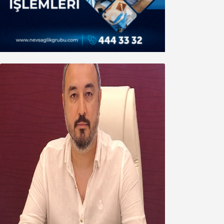
Oğuzbeyi’nden Balıkesirspor
yönetimine cevap : Herkes kendine
yakışanı yapar, buluttan nem
kapmayın!
07 Ağustos 2026