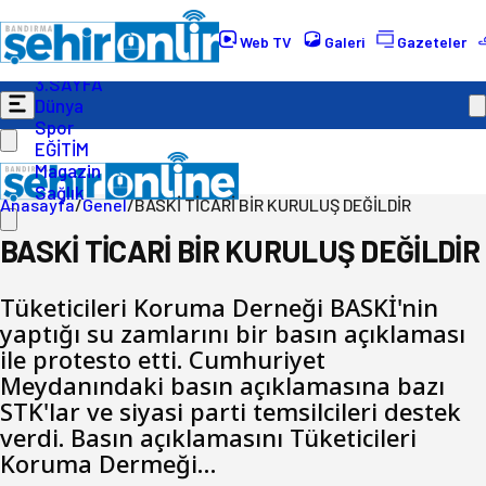
Gündem
Ekonomi
Web TV
Galeri
Gazeteler
Politika
3.SAYFA
Dünya
Spor
EĞİTİM
Magazin
Sağlık
Anasayfa
/
Genel
/
BASKİ TİCARİ BİR KURULUŞ DEĞİLDİR
BASKİ TİCARİ BİR KURULUŞ DEĞİLDİR
Tüketicileri Koruma Derneği BASKİ'nin
yaptığı su zamlarını bir basın açıklaması
ile protesto etti. Cumhuriyet
Meydanındaki basın açıklamasına bazı
STK'lar ve siyasi parti temsilcileri destek
verdi. Basın açıklamasını Tüketicileri
Koruma Dermeği…