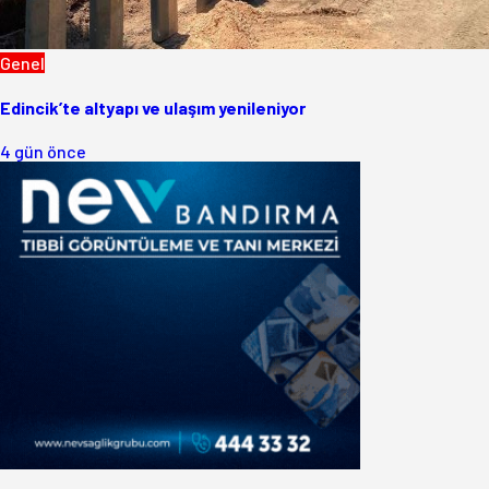
Genel
Edincik’te altyapı ve ulaşım yenileniyor
4 gün önce