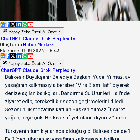
Yapay Zeka Özeti
AI Özeti
ChatGPT
Claude
Grok
Perplexity
Oluşturan
Haber Merkezi
Eklenme
01.09.2023 - 16:43
Yapay Zeka Özeti
AI Özeti
ChatGPT
Claude
Grok
Perplexity
Balıkesir Büyükşehir Belediye Başkanı Yücel Yılmaz, av
yasağının kalkmasıyla beraber “Vira Bismillah” diyerek
denize açılan balıkçıları, Bandırma Su Ürünleri Hali’nde
ziyaret edip, bereketli bir sezon geçirmelerini diledi.
Sezonun ilk mezatına katılan Başkan Yılmaz “ticaret
yoğun, neşe çok. Herkese afiyet olsun diyoruz.” dedi.
Türkiye’nin tüm kıyılarında olduğu gibi Balıkesir’de de 1
Eylül’den itibaren av yasağının kalkmasıyla birlikte