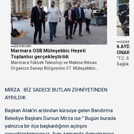
GENEL
6 AYDA
EKONOMI
Marmara OSB Müteşebbis Heyeti
ONARI
Toplantısı gerçekleştirildi
“T.C. Sağ
Marmara Yüksek Teknoloji ve Makine İhtisas
Sağlık G
Organize Sanayi Bölgesinin 37. Müteşebbis
Denetlem
Heyet Toplantısı, Müteşebbis...
MİRZA : BİZ SADECE BUTLAN ZİHNİYETİNDEN
AYRILDIK
Başkan Atak’ın ardından kürsüye gelen Bandırma
Belediye Başkanı Dursun Mirza ise ” Bugün burada
yalnızca bir ilçe başkanlığının açılışını
gerçekleştirmiyoruz. Aynı zamanda demokrasiye,