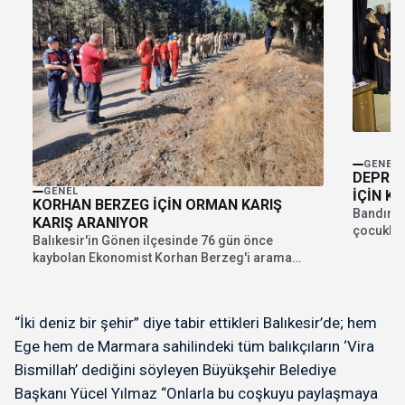
GENEL
DEPREM
GENEL
İÇİN K
KORHAN BERZEG İÇİN ORMAN KARIŞ
Bandırma
KARIŞ ARANIYOR
çocuklar
Balıkesir'in Gönen ilçesinde 76 gün önce
amacıyla 
kaybolan Ekonomist Korhan Berzeg'i arama
Kahrama
çalışmaları sürüyor. Jandarma,...
“İki deniz bir şehir” diye tabir ettikleri Balıkesir’de; hem
Ege hem de Marmara sahilindeki tüm balıkçıların ‘Vira
Bismillah’ dediğini söyleyen Büyükşehir Belediye
Başkanı Yücel Yılmaz “Onlarla bu coşkuyu paylaşmaya