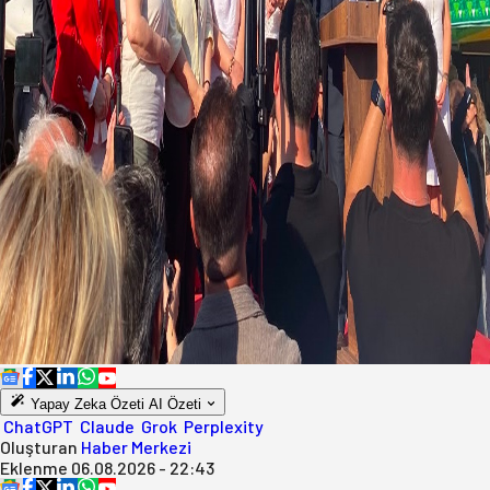
Yapay Zeka Özeti
AI Özeti
ChatGPT
Claude
Grok
Perplexity
Oluşturan
Haber Merkezi
Eklenme
06.08.2026 - 22:43