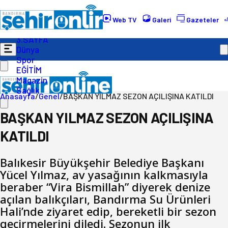
Gündem
Ekonomi
Web TV
Galeri
Gazeteler
Politika
3.SAYFA
Dünya
Spor
EĞİTİM
Magazin
Sağlık
Anasayfa
/
Genel
/
BAŞKAN YILMAZ SEZON AÇILIŞINA KATILDI
BAŞKAN YILMAZ SEZON AÇILIŞINA
KATILDI
Balıkesir Büyükşehir Belediye Başkanı
Yücel Yılmaz, av yasağının kalkmasıyla
beraber “Vira Bismillah” diyerek denize
açılan balıkçıları, Bandırma Su Ürünleri
Hali’nde ziyaret edip, bereketli bir sezon
geçirmelerini diledi. Sezonun ilk