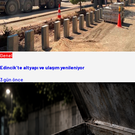
Genel
Edincik’te altyapı ve ulaşım yenileniyor
3 gün önce