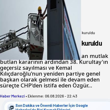
Büyükşehir Çevresel İzleme Ağını
Bandırma ile Güçlendirdi
05 Ağustos 2026
Anasayfa
/
Genel
/
Yeni Parti Bandırma Teşkilatı kuruldu
Yeni Parti Bandırma Teşkilatı kuruldu
Cumhuriyet Halk Partisi için çıkan mutlak
butlan kararının ardından 38. Kurultay'ın
geçersiz sayılması ve Kemal
Kılıçdaroğlu'nun yeniden partiye genel
başkan olarak gelmesi ile devam eden
süreçte CHP'den istifa eden Özgür…
Haber Merkezi
•
Eklenme:
06.08.2026 - 22:43
Son Dakika ve Önemli Haberler İçin Google
Haberler'de Bizi Kaynak Ekleyin!