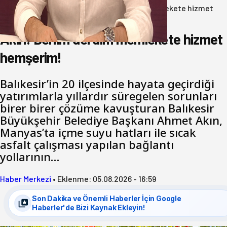
Anasayfa
/
Gündem
/
Akın: Benim derdim memlekete hizmet
hemşerim!
Akın: Benim derdim memlekete hizmet
hemşerim!
Balıkesir’in 20 ilçesinde hayata geçirdiği
yatırımlarla yıllardır süregelen sorunları
birer birer çözüme kavuşturan Balıkesir
Büyükşehir Belediye Başkanı Ahmet Akın,
Manyas’ta içme suyu hatları ile sıcak
asfalt çalışması yapılan bağlantı
yollarının…
Haber Merkezi
•
Eklenme:
05.08.2026 - 16:59
Son Dakika ve Önemli Haberler İçin Google
Haberler'de Bizi Kaynak Ekleyin!