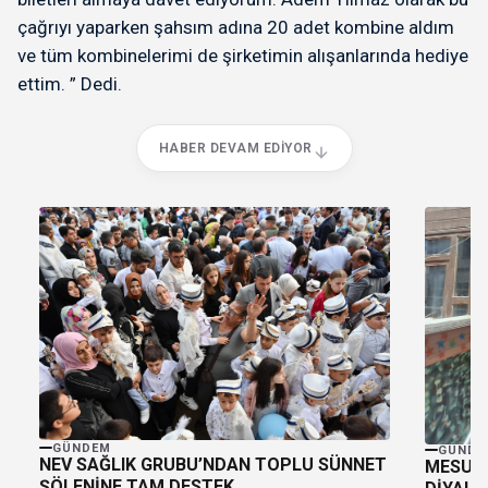
çağrıyı yaparken şahsım adına 20 adet kombine aldım
ve tüm kombinelerimi de şirketimin alışanlarında hediye
ettim. ” Dedi.
HABER DEVAM EDIYOR
GÜNDEM
GÜNDE
NEV SAĞLIK GRUBU’NDAN TOPLU SÜNNET
MESUT 
ŞÖLENİNE TAM DESTEK