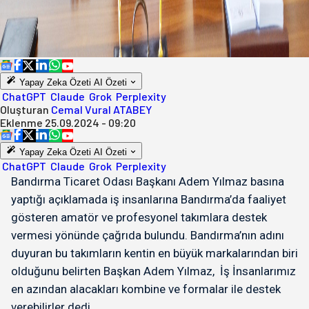
Yapay Zeka Özeti
AI Özeti
ChatGPT
Claude
Grok
Perplexity
Oluşturan
Cemal Vural ATABEY
Eklenme
25.09.2024 - 09:20
Yapay Zeka Özeti
AI Özeti
ChatGPT
Claude
Grok
Perplexity
Bandırma Ticaret Odası Başkanı Adem Yılmaz basına
yaptığı açıklamada iş insanlarına Bandırma’da faaliyet
gösteren amatör ve profesyonel takımlara destek
vermesi yönünde çağrıda bulundu. Bandırma’nın adını
duyuran bu takımların kentin en büyük markalarından biri
olduğunu belirten Başkan Adem Yılmaz, İş İnsanlarımız
en azından alacakları kombine ve formalar ile destek
verebilirler dedi.