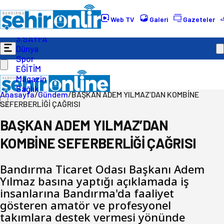
Gündem
Ekonomi
Web TV
Galeri
Gazeteler
Politika
3.SAYFA
Dünya
Spor
EĞİTİM
Magazin
Sağlık
Anasayfa
/
Gündem
/
BAŞKAN ADEM YILMAZ’DAN KOMBİNE
SEFERBERLİĞİ ÇAĞRISI
BAŞKAN ADEM YILMAZ’DAN
KOMBİNE SEFERBERLİĞİ ÇAĞRISI
Bandırma Ticaret Odası Başkanı Adem
Yılmaz basına yaptığı açıklamada iş
insanlarına Bandırma'da faaliyet
gösteren amatör ve profesyonel
takımlara destek vermesi yönünde