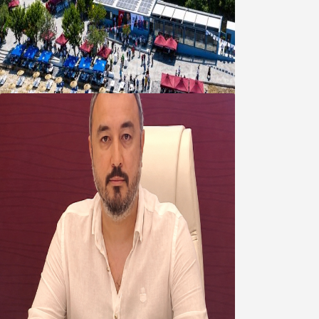
Bandırma Belediyesinden
Şirinçavuş’a hayat veren tesis
08 Ağustos 2026
Oğuzbeyi’nden Balıkesirspor
yönetimine cevap : Herkes kendine
yakışanı yapar, buluttan nem
kapmayın!
07 Ağustos 2026