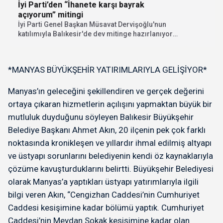
İyi Parti’den “İhanete karşı bayrak
açıyorum” mitingi
İyi Parti Genel Başkan Müsavat Dervişoğlu'nun
katılımıyla Balıkesir'de dev mitinge hazırlanıyor.
"İhanete karşı bayrak...
*MANYAS BÜYÜKŞEHİR YATIRIMLARIYLA GELİŞİYOR*
Manyas’ın geleceğini şekillendiren ve gerçek değerini
ortaya çıkaran hizmetlerin açılışını yapmaktan büyük bir
mutluluk duyduğunu söyleyen Balıkesir Büyükşehir
Belediye Başkanı Ahmet Akın, 20 ilçenin pek çok farklı
noktasında kronikleşen ve yıllardır ihmal edilmiş altyapı
ve üstyapı sorunlarını belediyenin kendi öz kaynaklarıyla
çözüme kavuşturduklarını belirtti. Büyükşehir Belediyesi
olarak Manyas’a yaptıkları üstyapı yatırımlarıyla ilgili
bilgi veren Akın, “Cengizhan Caddesi’nin Cumhuriyet
Caddesi kesişimine kadar bölümü yaptık. Cumhuriyet
Caddesi’nin Meydan Sokak kesişimine kadar olan