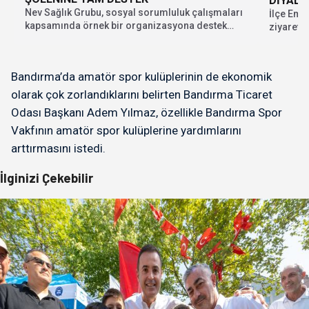
DİYALO
Nev Sağlık Grubu, sosyal sorumluluk çalışmaları
İlçe Emn
kapsamında örnek bir organizasyona destek
ziyaret 
verdi. Bursa Büyükşehir...
Haldun M
Bandırma’da amatör spor kulüplerinin de ekonomik
olarak çok zorlandıklarını belirten Bandırma Ticaret
Odası Başkanı Adem Yılmaz, özellikle Bandırma Spor
Vakfının amatör spor kulüplerine yardımlarını
arttırmasını istedi.
İlginizi Çekebilir