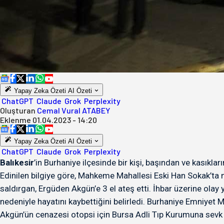
Yapay Zeka Özeti
AI Özeti
ChatGPT
Claude
Grok
Perplexity
Oluşturan
Cemal Vural ATABEY
Eklenme
01.04.2023 - 14:20
Yapay Zeka Özeti
AI Özeti
ChatGPT
Claude
Grok
Perplexity
Balıkesir
’in Burhaniye ilçesinde bir kişi, başından ve kasıkla
Edinilen bilgiye göre, Mahkeme Mahallesi Eski Han Sokak’ta me
saldırgan, Ergüden Akgün’e 3 el ateş etti. İhbar üzerine olay y
nedeniyle hayatını kaybettiğini belirledi. Burhaniye Emniyet M
Akgün’ün cenazesi otopsi için Bursa Adli Tıp Kurumuna sevk 