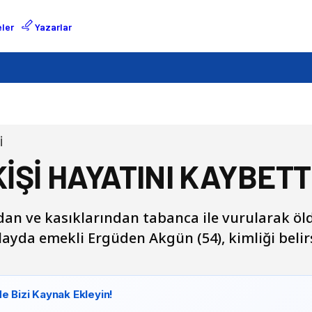
ler
Yazarlar
İ
Şİ HAYATINI KAYBETT
ından ve kasıklarından tabanca ile vurularak ö
yda emekli Ergüden Akgün (54), kimliği belirs
e Bizi Kaynak Ekleyin!