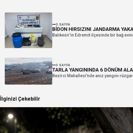
3.SAYFA
BİDON HIRSIZINI JANDARMA YAK
Balıkesir’in Edremit ilçesinde bir bağ evin
3.SAYFA
TARLA YANGININDA 6 DÖNÜM ALA
Bezirci Mahallesi'nde anız yangını rüzgarı
İlginizi Çekebilir