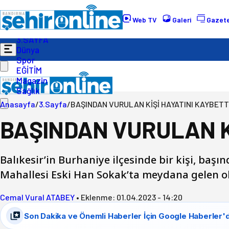
Gündem
Ekonomi
Web TV
Galeri
Gazete
Politika
3.SAYFA
Dünya
Spor
EĞİTİM
Magazin
Sağlık
Anasayfa
/
3.Sayfa
/
BAŞINDAN VURULAN KİŞİ HAYATINI KAYBETT
BAŞINDAN VURULAN Kİ
Balıkesir’in Burhaniye ilçesinde bir kişi, baş
Mahallesi Eski Han Sokak’ta meydana gelen ola
Cemal Vural ATABEY
•
Eklenme:
01.04.2023 - 14:20
Son Dakika ve Önemli Haberler İçin Google Haberler'd