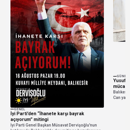
GÜNDE
Yusuf C
mücadel
Balıkesi
Can yaptı
ile kurul
GENEL
İyi Parti’den “İhanete karşı bayrak
açıyorum” mitingi
İyi Parti Genel Başkan Müsavat Dervişoğlu'nun