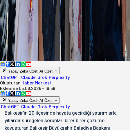
Yapay Zeka Özeti
AI Özeti
ChatGPT
Claude
Grok
Perplexity
Oluşturan
Haber Merkezi
Eklenme
05.08.2026 - 16:59
Yapay Zeka Özeti
AI Özeti
ChatGPT
Claude
Grok
Perplexity
Balıkesir’in 20 ilçesinde hayata geçirdiği yatırımlarla
yıllardır süregelen sorunları birer birer çözüme
kavuşturan Balıkesir Büyükşehir Belediye Başkanı