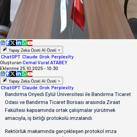
Yapay Zeka Özeti
AI Özeti
ChatGPT
Claude
Grok
Perplexity
Oluşturan
Cemal Vural ATABEY
Eklenme
25.10.2025 - 10:30
Yapay Zeka Özeti
AI Özeti
ChatGPT
Claude
Grok
Perplexity
Bandırma Onyedi Eylül Üniversitesi ile Bandırma Ticaret
Odası ve Bandırma Ticaret Borsası arasında Ziraat
Fakültesi kapsamında ortak çalışmalar yürütmek
amacıyla, iş birliği protokolü imzalandı.
Rektörlük makamında gerçekleşen protokol imza