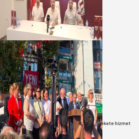
Oğuzbeyi : Transferlerde takımın
geleceğini, kulübün ekonomisini
düşündük
07 Ağustos 2026
Yeni Parti Bandırma Teşkilatı kuruldu
06 Ağustos 2026
Anasayfa
/
Gündem
/
Akın: Benim derdim memlekete hizmet
hemşerim!