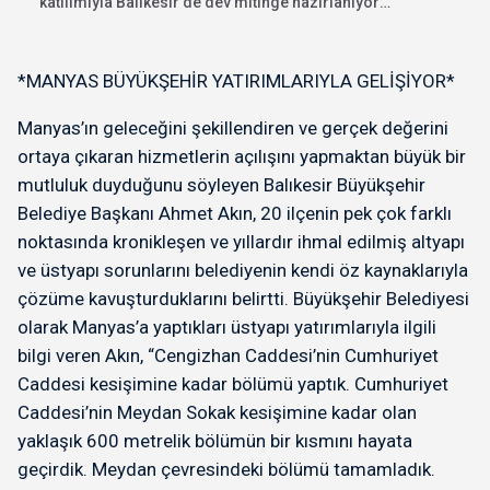
katılımıyla Balıkesir'de dev mitinge hazırlanıyor.
"İhanete karşı bayrak...
*MANYAS BÜYÜKŞEHİR YATIRIMLARIYLA GELİŞİYOR*
Manyas’ın geleceğini şekillendiren ve gerçek değerini
ortaya çıkaran hizmetlerin açılışını yapmaktan büyük bir
mutluluk duyduğunu söyleyen Balıkesir Büyükşehir
Belediye Başkanı Ahmet Akın, 20 ilçenin pek çok farklı
noktasında kronikleşen ve yıllardır ihmal edilmiş altyapı
ve üstyapı sorunlarını belediyenin kendi öz kaynaklarıyla
çözüme kavuşturduklarını belirtti. Büyükşehir Belediyesi
olarak Manyas’a yaptıkları üstyapı yatırımlarıyla ilgili
bilgi veren Akın, “Cengizhan Caddesi’nin Cumhuriyet
Caddesi kesişimine kadar bölümü yaptık. Cumhuriyet
Caddesi’nin Meydan Sokak kesişimine kadar olan
yaklaşık 600 metrelik bölümün bir kısmını hayata
geçirdik. Meydan çevresindeki bölümü tamamladık.