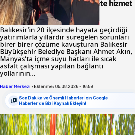
Akın: Benim derdim memlekete hizmet
hemşerim!
Balıkesir’in 20 ilçesinde hayata geçirdiği
yatırımlarla yıllardır süregelen sorunları
birer birer çözüme kavuşturan Balıkesir
Büyükşehir Belediye Başkanı Ahmet Akın,
Manyas’ta içme suyu hatları ile sıcak
asfalt çalışması yapılan bağlantı
yollarının…
Haber Merkezi
•
Eklenme:
05.08.2026 - 16:59
Son Dakika ve Önemli Haberler İçin Google
Haberler'de Bizi Kaynak Ekleyin!