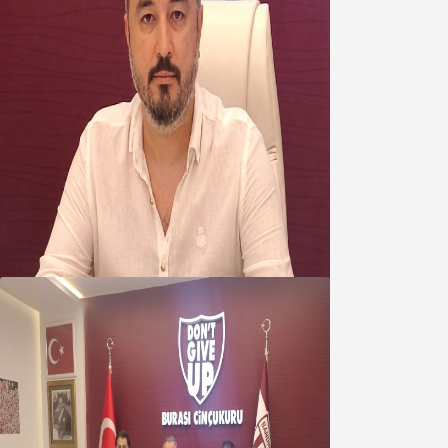
Oğuzbeyi’nden Balıkesirspor
yönetimine cevap : Herkes kendine
yakışanı yapar, buluttan nem
kapmayın!
07 Ağustos 2026