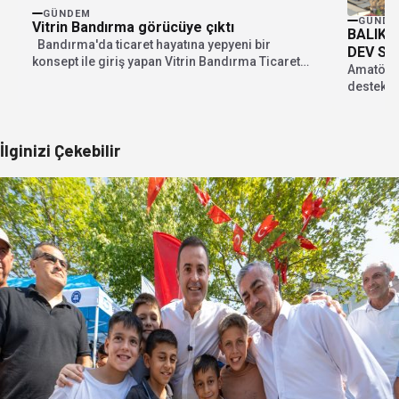
GÜNDEM
GÜNDE
Vitrin Bandırma görücüye çıktı
BALIKE
Bandırma'da ticaret hayatına yepyeni bir
DEV SP
konsept ile giriş yapan Vitrin Bandırma Ticaret
Amatör s
ve...
destek s
Başkanı Y
İlginizi Çekebilir