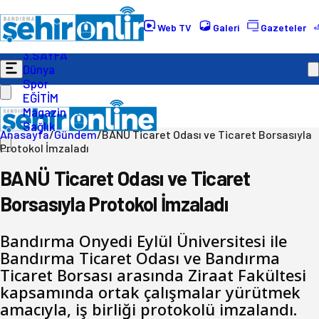
Gündem
Ekonomi
Web TV
Galeri
Gazeteler
Politika
3.SAYFA
Dünya
Spor
EĞİTİM
Magazin
Sağlık
Anasayfa
/
Gündem
/
BANÜ Ticaret Odası ve Ticaret Borsasıyla
Protokol İmzaladı
BANÜ Ticaret Odası ve Ticaret
Borsasıyla Protokol İmzaladı
Bandırma Onyedi Eylül Üniversitesi ile
Bandırma Ticaret Odası ve Bandırma
Ticaret Borsası arasında Ziraat Fakültesi
kapsamında ortak çalışmalar yürütmek
amacıyla, iş birliği protokolü imzalandı.