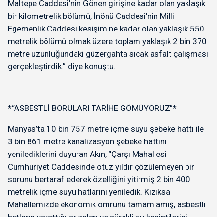
Maltepe Caddesi’nin Gönen girişine kadar olan yaklaşık
bir kilometrelik bölümü, İnönü Caddesi’nin Milli
Egemenlik Caddesi kesişimine kadar olan yaklaşık 550
metrelik bölümü olmak üzere toplam yaklaşık 2 bin 370
metre uzunluğundaki güzergahta sıcak asfalt çalışması
gerçekleştirdik.” diye konuştu.
*“ASBESTLİ BORULARI TARİHE GÖMÜYORUZ”*
Manyas’ta 10 bin 757 metre içme suyu şebeke hattı ile
3 bin 861 metre kanalizasyon şebeke hattını
yenilediklerini duyuran Akın, “Çarşı Mahallesi
Cumhuriyet Caddesinde otuz yıldır çözülemeyen bir
sorunu bertaraf ederek özelliğini yitirmiş 2 bin 400
metrelik içme suyu hatlarını yeniledik. Kızıksa
Mahallemizde ekonomik ömrünü tamamlamış, asbestli
hatların yarattığı arızaları ve sürekli su kesintilerini