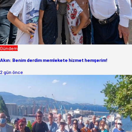
Gündem
Akın: Benim derdim memlekete hizmet hemşerim!
2 gün önce