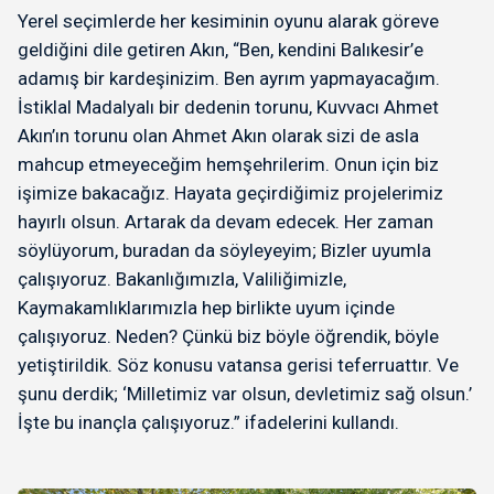
Yerel seçimlerde her kesiminin oyunu alarak göreve
geldiğini dile getiren Akın, “Ben, kendini Balıkesir’e
adamış bir kardeşinizim. Ben ayrım yapmayacağım.
İstiklal Madalyalı bir dedenin torunu, Kuvvacı Ahmet
Akın’ın torunu olan Ahmet Akın olarak sizi de asla
mahcup etmeyeceğim hemşehrilerim. Onun için biz
işimize bakacağız. Hayata geçirdiğimiz projelerimiz
hayırlı olsun. Artarak da devam edecek. Her zaman
söylüyorum, buradan da söyleyeyim; Bizler uyumla
çalışıyoruz. Bakanlığımızla, Valiliğimizle,
Kaymakamlıklarımızla hep birlikte uyum içinde
çalışıyoruz. Neden? Çünkü biz böyle öğrendik, böyle
yetiştirildik. Söz konusu vatansa gerisi teferruattır. Ve
şunu derdik; ‘Milletimiz var olsun, devletimiz sağ olsun.’
İşte bu inançla çalışıyoruz.” ifadelerini kullandı.