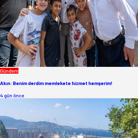
Gündem
Akın: Benim derdim memlekete hizmet hemşerim!
4 gün önce