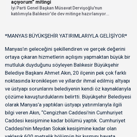
açıyorum” mitingi
İyi Parti Genel Başkan Müsavat Dervişoğlu'nun
katılımıyla Balıkesir'de dev mitinge hazırlanıyor.
"İhanete karşı bayrak...
*MANYAS BÜYÜKŞEHİR YATIRIMLARIYLA GELİŞİYOR*
Manyas’ın geleceğini şekillendiren ve gerçek değerini
ortaya çıkaran hizmetlerin açılışını yapmaktan büyük bir
mutluluk duyduğunu söyleyen Balıkesir Büyükşehir
Belediye Başkanı Ahmet Akın, 20 ilçenin pek çok farklı
noktasında kronikleşen ve yıllardır ihmal edilmiş altyapı
ve üstyapı sorunlarını belediyenin kendi öz kaynaklarıyla
çözüme kavuşturduklarını belirtti. Büyükşehir Belediyesi
olarak Manyas’a yaptıkları üstyapı yatırımlarıyla ilgili
bilgi veren Akın, “Cengizhan Caddesi’nin Cumhuriyet
Caddesi kesişimine kadar bölümü yaptık. Cumhuriyet
Caddesi’nin Meydan Sokak kesişimine kadar olan
yaklaşık 600 metrelik bölümün bir kısmını hayata