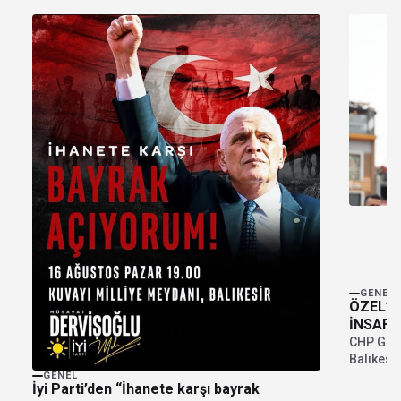
GENEL
ÖZEL’D
İNSAF İ
VAR!
CHP Genel
Balıkesi
üzerinde
GENEL
İyi Parti’den “İhanete karşı bayrak