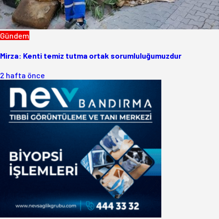
Gündem
Mirza: Kenti temiz tutma ortak sorumluluğumuzdur
2 hafta önce