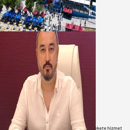
Bandırma Belediyesinden
Şirinçavuş’a hayat veren tesis
08 Ağustos 2026
Oğuzbeyi’nden Balıkesirspor
yönetimine cevap : Herkes kendine
yakışanı yapar, buluttan nem
kapmayın!
07 Ağustos 2026
Anasayfa
/
Gündem
/
Akın: Benim derdim memlekete hizmet