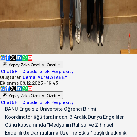
Yapay Zeka Özeti
AI Özeti
ChatGPT
Claude
Grok
Perplexity
Oluşturan
Cemal Vural ATABEY
Eklenme
09.12.2025 - 16:45
Yapay Zeka Özeti
AI Özeti
ChatGPT
Claude
Grok
Perplexity
BANÜ Engelsiz Üniversite Öğrenci Birimi
Koordinatörlüğü tarafından, 3 Aralık Dünya Engelliler
Günü kapsamında “Medyanın Ruhsal ve Zihinsel
Engellilikte Damgalama Üzerine Etkisi” başlıklı etkinlik