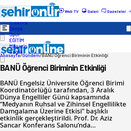
Gündem
Ekonomi
Web TV
Galeri
Gazeteler
Politika
3.SAYFA
Dünya
Spor
EĞİTİM
Magazin
Sağlık
Anasayfa
/
Gündem
/
BANÜ Öğrenci Biriminin Etkinliği
BANÜ Öğrenci Biriminin Etkinliği
BANÜ Engelsiz Üniversite Öğrenci Birimi
Koordinatörlüğü tarafından, 3 Aralık
Dünya Engelliler Günü kapsamında
“Medyanın Ruhsal ve Zihinsel Engellilikte
Damgalama Üzerine Etkisi” başlıklı
etkinlik gerçekleştirildi. Prof. Dr. Aziz
Sancar Konferans Salonu’nda…