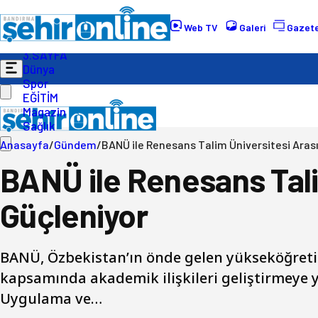
Gündem
Ekonomi
Web TV
Galeri
Gazete
Politika
3.SAYFA
Dünya
Spor
EĞİTİM
Magazin
Sağlık
Anasayfa
/
Gündem
/
BANÜ ile Renesans Talim Üniversitesi Arasın
BANÜ ile Renesans Talim
Güçleniyor
BANÜ, Özbekistan’ın önde gelen yükseköğretim
kapsamında akademik ilişkileri geliştirmeye 
Uygulama ve…