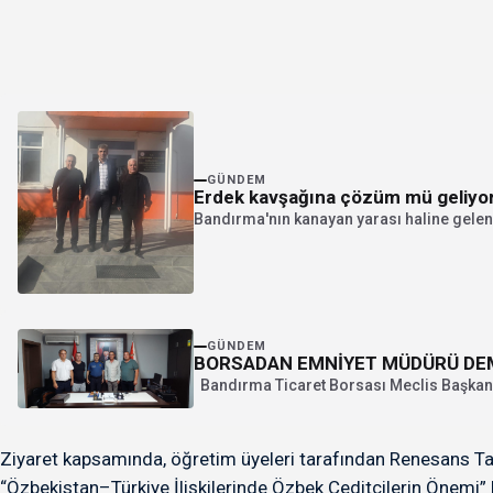
GÜNDEM
Erdek kavşağına çözüm mü geliyo
Bandırma'nın kanayan yarası haline gelen 
GÜNDEM
BORSADAN EMNİYET MÜDÜRÜ DEM
Bandırma Ticaret Borsası Meclis Başkanı
Ziyaret kapsamında, öğretim üyeleri tarafından Renesans Tal
“Özbekistan–Türkiye İlişkilerinde Özbek Ceditçilerin Önemi” ba