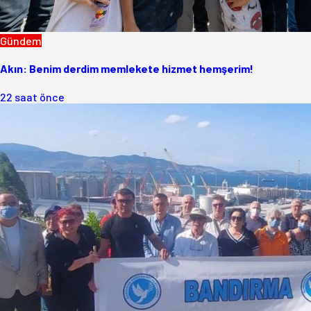
Gündem
Akın: Benim derdim memlekete hizmet hemşerim!
22 saat önce