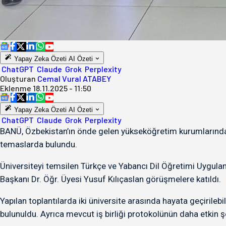
Yapay Zeka Özeti
AI Özeti
ChatGPT
Claude
Grok
Perplexity
Oluşturan
Cemal Vural ATABEY
Eklenme
18.11.2025 - 11:50
Yapay Zeka Özeti
AI Özeti
ChatGPT
Claude
Grok
Perplexity
BANÜ, Özbekistan’ın önde gelen yükseköğretim kurumlarından 
temaslarda bulundu.
Üniversiteyi temsilen Türkçe ve Yabancı Dil Öğretimi Uygula
Başkanı Dr. Öğr. Üyesi Yusuf Kılıçaslan görüşmelere katıldı.
Yapılan toplantılarda iki üniversite arasında hayata geçirile
bulunuldu. Ayrıca mevcut iş birliği protokolünün daha etkin 