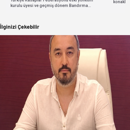
konaklam
kurulu üyesi ve geçmiş dönem Bandırma
firmalarl
Kasaplar ve Celepler...
İlginizi Çekebilir