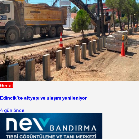
Genel
Edincik’te altyapı ve ulaşım yenileniyor
4 gün önce