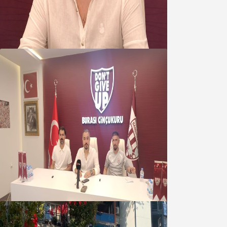
yakışanı yapar, buluttan nem
kapmayın!
07 Ağustos 2026
Oğuzbeyi : Transferlerde takımın
geleceğini, kulübün ekonomisini
düşündük
07 Ağustos 2026