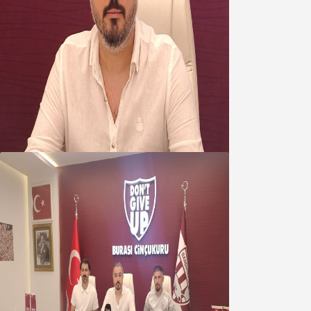
Oğuzbeyi’nden Balıkesirspor
yönetimine cevap : Herkes kendine
yakışanı yapar, buluttan nem
kapmayın!
07 Ağustos 2026
Oğuzbeyi : Transferlerde takımın
geleceğini, kulübün ekonomisini