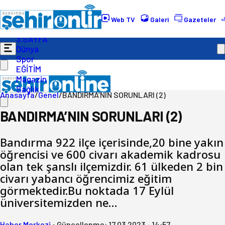
Gündem
Ekonomi
Web TV
Galeri
Gazeteler
Politika
3.SAYFA
Dünya
Spor
EĞİTİM
Magazin
Sağlık
Anasayfa
/
Genel
/
BANDIRMA’NIN SORUNLARI (2)
BANDIRMA’NIN SORUNLARI (2)
Bandırma 922 ilçe içerisinde,20 bine yakın
öğrencisi ve 600 civarı akademik kadrosu
olan tek şanslı ilçemizdir. 61 ülkeden 2 bin
civarı yabancı öğrencimiz eğitim
görmektedir.Bu noktada 17 Eylül
üniversitemizden ne…
Haber Merkezi
•
Güncellenme:
17.03.2023 - 14:57