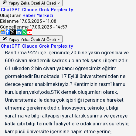
Yapay Zeka Özeti
AI Özeti
ChatGPT
Claude
Grok
Perplexity
Oluşturan
Haber Merkezi
Eklenme
17.03.2023 - 11:08
Güncellenme
17.03.2023 - 14:57
Yapay Zeka Özeti
AI Özeti
ChatGPT
Claude
Grok
Perplexity
Bandırma 922 ilçe içerisinde,20 bine yakın öğrencisi ve
600 civarı akademik kadrosu olan tek şanslı ilçemizdir.
61 ülkeden 2 bin civarı yabancı öğrencimiz eğitim
görmektedir.Bu noktada 17 Eylül üniversitemizden ne
derece yararlanabilmekteyiz.? Kentimizin resmî kamu
kuruluşları,vakıf,oda,STK dernek oluşumları olarak,
Üniversitemiz ile daha çok işbirliği içerisinde hareket
etmemiz gerekmektedir. İnovasyon, teknoloji, bilgi
yaratma ve bilgi altyapısı yaratılarak sunma ve çevreye
katkı gibi bilgi temelli faaliyetlere odaklanmak suretiyle,
kampüsü üniversite içerisine hapis etme yerine,