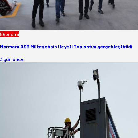
Ekonomi
Marmara OSB Müteşebbis Heyeti Toplantısı gerçekleştirildi
3 gün önce