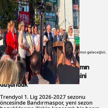
Yeni Parti Bandırma Teşkilatı kuruldu
06 Ağustos 2026
Anasayfa
/
Genel
/
Oğuzbeyi : Transferlerde takımın geleceğini,
kulübün ekonomisini düşündük
Oğuzbeyi : Transferlerde takımın
geleceğini, kulübün ekonomisini
düşündük
Trendyol 1. Lig 2026-2027 sezonu
öncesinde Bandırmaspor, yeni sezon