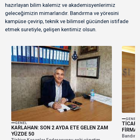
hazırlayan bilim kalemiz ve akademisyenlerimiz
geleceğimizin mimarlarıdır. Bandırma ve yöresini
kampüse çevirip, teknik ve bilimsel gücünden istifade
etmek suretiyle, gelişen kentimiz olsun.
GENEL
TİCARE
GENEL
KARLAHAN: SON 2 AYDA ETE GELEN ZAM
FİRMAL
YÜZDE 50
YAPABİ
Bandırma 
Türkiye Kasaplar Federasyonu eski yönetim