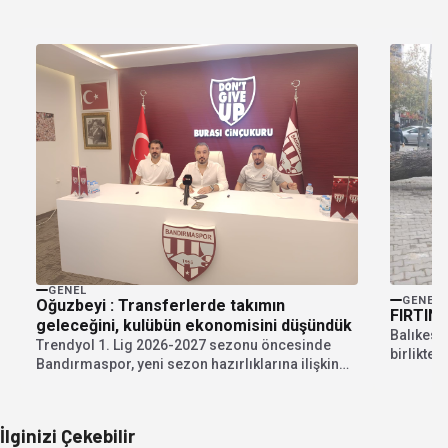
GENEL
GENEL
Oğuzbeyi : Transferlerde takımın
FIRTINA
geleceğini, kulübün ekonomisini düşündük
Balıkesir’
Trendyol 1. Lig 2026-2027 sezonu öncesinde
birlikte 
Bandırmaspor, yeni sezon hazırlıklarına ilişkin
Meteorolo
kapsamlı bir basın...
İlginizi Çekebilir