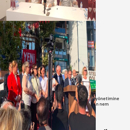
düşündük
07 Ağustos 2026
Yeni Parti Bandırma Teşkilatı kuruldu
06 Ağustos 2026
Anasayfa
/
Genel
/
Oğuzbeyi’nden Balıkesirspor yönetimine
cevap : Herkes kendine yakışanı yapar, buluttan nem
kapmayın!
Oğuzbeyi’nden Balıkesirspor