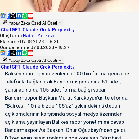
Yapay Zeka Özeti
AI Özeti
ChatGPT
Claude
Grok
Perplexity
Oluşturan
Haber Merkezi
Eklenme
07.08.2026 - 18:21
Güncellenme
07.08.2026 - 18:27
Yapay Zeka Özeti
AI Özeti
ChatGPT
Claude
Grok
Perplexity
Balıkesirspor için düzenlenen 100 bin forma gecesine
telefonla bağlanarak Bandırmaspor adına 61 adet,
şahsı adına da 105 adet forma bağışı yapan
Bandırmaspor Başkanı Murat Karakoyun’un telefonda
“Balıkesir 10 ile bizde 105’uz” şeklindeki nüktedan
açıklamalarının karşısında sosyal medya üzerinden
açıklama yayınlayan Balıkesirspor yönetimine cevap
Bandırmaspor As Başkanı Onur Oğuzbeyi’nden geldi.
Düzenlenen basın toplantısında konuşan Oğuzbeyi,