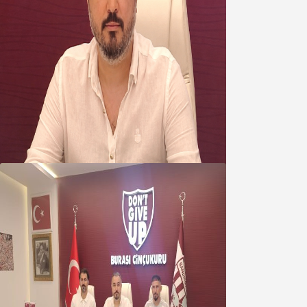
Oğuzbeyi’nden Balıkesirspor
yönetimine cevap : Herkes kendine
yakışanı yapar, buluttan nem
kapmayın!
07 Ağustos 2026
Oğuzbeyi : Transferlerde takımın