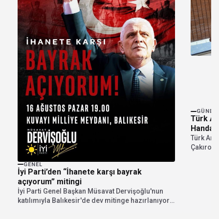
GÜNDE
Türk An
Handan 
Türk Ann
Çakıroğl
üyeleri il
GENEL
İyi Parti’den “İhanete karşı bayrak
açıyorum” mitingi
İyi Parti Genel Başkan Müsavat Dervişoğlu'nun
katılımıyla Balıkesir'de dev mitinge hazırlanıyor.
"İhanete karşı bayrak...