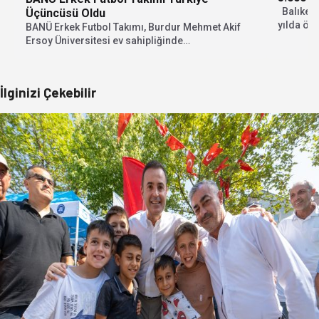
Balıkesi
Üçüncüsü Oldu
yılda öze
BANÜ Erkek Futbol Takımı, Burdur Mehmet Akif
5.000 TL.
Ersoy Üniversitesi ev sahipliğinde
gerçekleştirilen ÜNİLİG Türkiye...
İlginizi Çekebilir