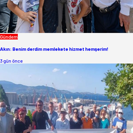
Gündem
Akın: Benim derdim memlekete hizmet hemşerim!
3 gün önce