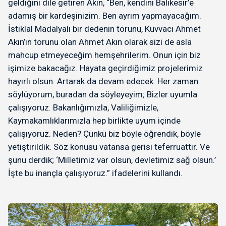
geldiğini dile getiren Akın, “Ben, kendini Balıkesir’e
adamış bir kardeşinizim. Ben ayrım yapmayacağım.
İstiklal Madalyalı bir dedenin torunu, Kuvvacı Ahmet
Akın’ın torunu olan Ahmet Akın olarak sizi de asla
mahcup etmeyeceğim hemşehrilerim. Onun için biz
işimize bakacağız. Hayata geçirdiğimiz projelerimiz
hayırlı olsun. Artarak da devam edecek. Her zaman
söylüyorum, buradan da söyleyeyim; Bizler uyumla
çalışıyoruz. Bakanlığımızla, Valiliğimizle,
Kaymakamlıklarımızla hep birlikte uyum içinde
çalışıyoruz. Neden? Çünkü biz böyle öğrendik, böyle
yetiştirildik. Söz konusu vatansa gerisi teferruattır. Ve
şunu derdik; ‘Milletimiz var olsun, devletimiz sağ olsun.’
İşte bu inançla çalışıyoruz.” ifadelerini kullandı.