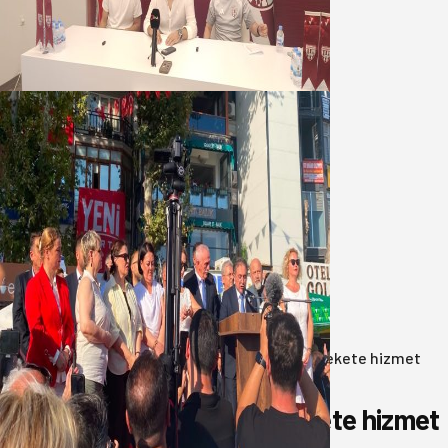
geleceğini, kulübün ekonomisini
düşündük
07 Ağustos 2026
Yeni Parti Bandırma Teşkilatı kuruldu
06 Ağustos 2026
Anasayfa
/
Gündem
/
Akın: Benim derdim memlekete hizmet
hemşerim!
Akın: Benim derdim memlekete hizmet