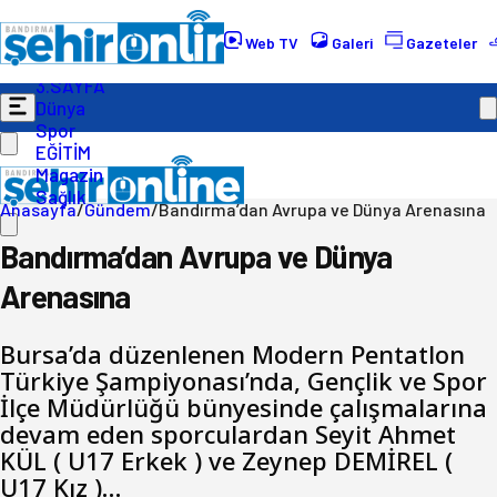
Gündem
Ekonomi
Web TV
Galeri
Gazeteler
Politika
3.SAYFA
Dünya
Spor
EĞİTİM
Magazin
Sağlık
Anasayfa
/
Gündem
/
Bandırma’dan Avrupa ve Dünya Arenasına
Bandırma’dan Avrupa ve Dünya
Arenasına
Bursa’da düzenlenen Modern Pentatlon
Türkiye Şampiyonası’nda, Gençlik ve Spor
İlçe Müdürlüğü bünyesinde çalışmalarına
devam eden sporculardan Seyit Ahmet
KÜL ( U17 Erkek ) ve Zeynep DEMİREL (
U17 Kız )…