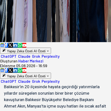
Yapay Zeka Özeti
AI Özeti
ChatGPT
Claude
Grok
Perplexity
Oluşturan
Haber Merkezi
Eklenme
05.08.2026 - 16:59
Yapay Zeka Özeti
AI Özeti
ChatGPT
Claude
Grok
Perplexity
Balıkesir’in 20 ilçesinde hayata geçirdiği yatırımlarla
yıllardır süregelen sorunları birer birer çözüme
kavuşturan Balıkesir Büyükşehir Belediye Başkanı
Ahmet Akın, Manyas’ta içme suyu hatları ile sıcak asfalt