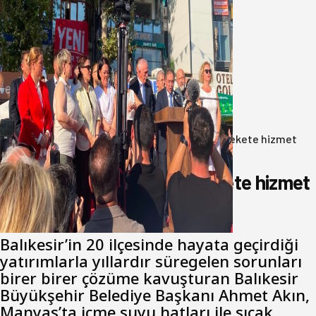
Yeni Parti Bandırma Teşkilatı kuruldu
06 Ağustos 2026
Anasayfa
/
Gündem
/
Akın: Benim derdim memlekete hizmet
hemşerim!
Akın: Benim derdim memlekete hizmet
hemşerim!
Balıkesir’in 20 ilçesinde hayata geçirdiği
yatırımlarla yıllardır süregelen sorunları
birer birer çözüme kavuşturan Balıkesir
Büyükşehir Belediye Başkanı Ahmet Akın,
Manyas’ta içme suyu hatları ile sıcak