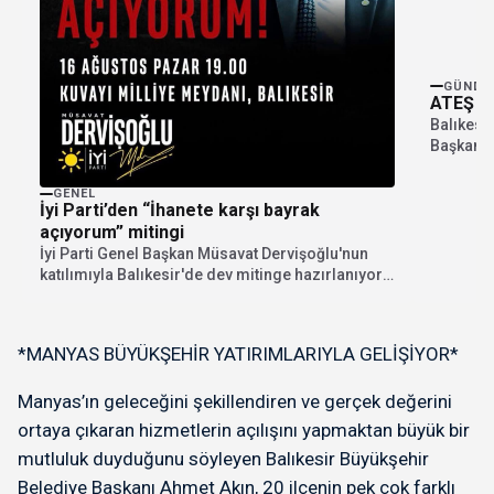
GÜNDE
ATEŞ E
Balıkesir
Başkanlı
Birliği’n
GENEL
İyi Parti’den “İhanete karşı bayrak
açıyorum” mitingi
İyi Parti Genel Başkan Müsavat Dervişoğlu'nun
katılımıyla Balıkesir'de dev mitinge hazırlanıyor.
"İhanete karşı bayrak...
*MANYAS BÜYÜKŞEHİR YATIRIMLARIYLA GELİŞİYOR*
Manyas’ın geleceğini şekillendiren ve gerçek değerini
ortaya çıkaran hizmetlerin açılışını yapmaktan büyük bir
mutluluk duyduğunu söyleyen Balıkesir Büyükşehir
Belediye Başkanı Ahmet Akın, 20 ilçenin pek çok farklı