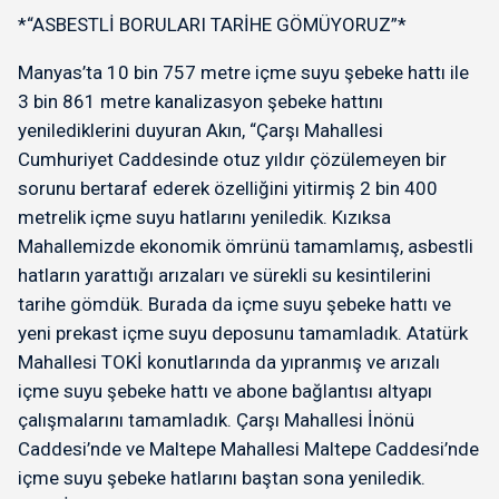
*“ASBESTLİ BORULARI TARİHE GÖMÜYORUZ”*
Manyas’ta 10 bin 757 metre içme suyu şebeke hattı ile
3 bin 861 metre kanalizasyon şebeke hattını
yenilediklerini duyuran Akın, “Çarşı Mahallesi
Cumhuriyet Caddesinde otuz yıldır çözülemeyen bir
sorunu bertaraf ederek özelliğini yitirmiş 2 bin 400
metrelik içme suyu hatlarını yeniledik. Kızıksa
Mahallemizde ekonomik ömrünü tamamlamış, asbestli
hatların yarattığı arızaları ve sürekli su kesintilerini
tarihe gömdük. Burada da içme suyu şebeke hattı ve
yeni prekast içme suyu deposunu tamamladık. Atatürk
Mahallesi TOKİ konutlarında da yıpranmış ve arızalı
içme suyu şebeke hattı ve abone bağlantısı altyapı
çalışmalarını tamamladık. Çarşı Mahallesi İnönü
Caddesi’nde ve Maltepe Mahallesi Maltepe Caddesi’nde
içme suyu şebeke hatlarını baştan sona yeniledik.