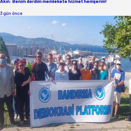
Akın: Benim derdim memlekete hizmet hemşerim!
3 gün önce