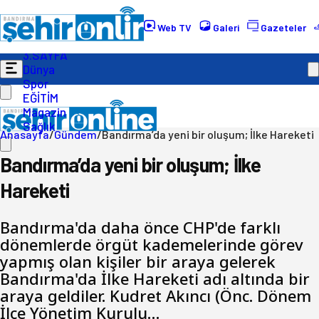
Gündem
Ekonomi
Web TV
Galeri
Gazeteler
Politika
3.SAYFA
Dünya
Spor
EĞİTİM
Magazin
Sağlık
Anasayfa
/
Gündem
/
Bandırma’da yeni bir oluşum; İlke Hareketi
Bandırma’da yeni bir oluşum; İlke
Hareketi
Bandırma'da daha önce CHP'de farklı
dönemlerde örgüt kademelerinde görev
yapmış olan kişiler bir araya gelerek
Bandırma'da İlke Hareketi adı altında bir
araya geldiler. Kudret Akıncı (Önc. Dönem
İlçe Yönetim Kurulu…