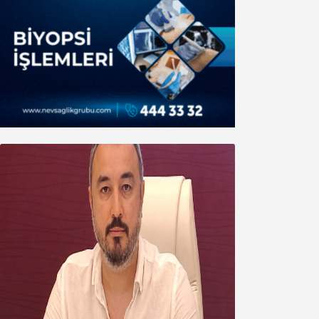
Oğuzbeyi’nden Balıkesirspor
yönetimine cevap : Herkes kendine
yakışanı yapar, buluttan nem