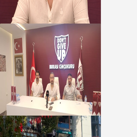
kapmayın!
07 Ağustos 2026
Oğuzbeyi : Transferlerde takımın
geleceğini, kulübün ekonomisini
düşündük
07 Ağustos 2026