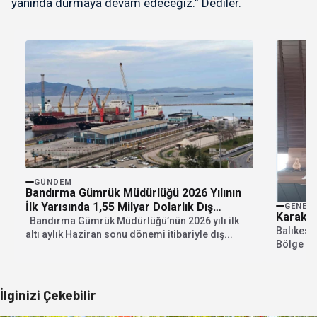
yanında durmaya devam edeceğiz.” Dediler.
GÜNDEM
Bandırma Gümrük Müdürlüğü 2026 Yılının
İlk Yarısında 1,55 Milyar Dolarlık Dış
GENEL
Karakoy
Ticaret Hacmine Ulaştı
Bandırma Gümrük Müdürlüğü’nün 2026 yılı ilk
Balıkesi
altı aylık Haziran sonu dönemi itibariyle dış...
Bölge Ko
Belediye
İlginizi Çekebilir