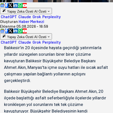
Yapay Zeka Özeti
AI Özeti
ChatGPT
Claude
Grok
Perplexity
Oluşturan
Haber Merkezi
Eklenme
05.08.2026 - 16:59
Yapay Zeka Özeti
AI Özeti
ChatGPT
Claude
Grok
Perplexity
Balıkesir’in 20 ilçesinde hayata geçirdiği yatırımlarla
yıllardır süregelen sorunları birer birer çözüme
kavuşturan Balıkesir Büyükşehir Belediye Başkanı
Ahmet Akın, Manyas’ta içme suyu hatları ile sıcak asfalt
çalışması yapılan bağlantı yollarının açılışını
gerçekleştirdi.
Balıkesir Büyükşehir Belediye Başkanı Ahmet Akın, 20
ilçede başlattığı asfalt seferberliğiyle ilçelerde yıllardır
kronikleşen yol sorunlarını tek tek çözüme
kavuşturuyor. Büyükşehir Belediyesinin kendi