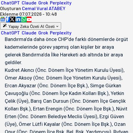
ChatGPT
Claude
Grok
Perplexity
Oluşturan
Cemal Vural ATABEY
Eklenme
07.07.2026 - 10:48
Yapay Zeka Özeti
AI Özeti
ChatGPT
Claude
Grok
Perplexity
Bandırma’da daha önce CHP’de farklı dönemlerde örgüt
kademelerinde görev yapmış olan kişiler bir araya
gelerek Bandırma’da İlke Hareketi adı altında bir araya
geldiler.
Kudret Akıncı (Önc. Dönem İlçe Yönetim Kurulu Üyesi),
Ömer Aksoy (Önc. Dönem İlçe Yönetim Kurulu Üyesi),
Ercan Akyazar (Önc. Dönem İlçe Bşk.), Simge Gürkan
Çavuşoğlu (Önc. Dönem İlçe Kadın Kolları Bşk.), Yetkin
Çelik (Üye), Barış Can Dursun (Önc. Dönem İlçe Gençlik
Kolları Bşk.), Ertan Erengin (Önc. Dönem İlçe Bşk.), Nüvit
Erten (Önc. Dönem Belediye Meclis Üyesi), Ezgi Güven
(Üye), Ömer Lütfi Kayalar (Önc. Dönem İlçe Bşk.), Ozan
Onur (Önc. Dönem İlçe Bşk. Bel. Bşk. Yardımcısı), Rıdvan