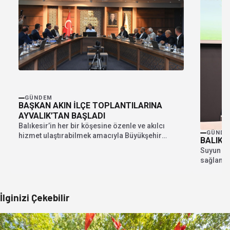
GÜNDEM
BAŞKAN AKIN İLÇE TOPLANTILARINA
AYVALIK’TAN BAŞLADI
Balıkesir’in her bir köşesine özenle ve akılcı
GÜNDE
hizmet ulaştırabilmek amacıyla Büyükşehir
BALIKE
birimlerinden tek tek...
Suyun en 
sağlanma
Belediyes
İlginizi Çekebilir