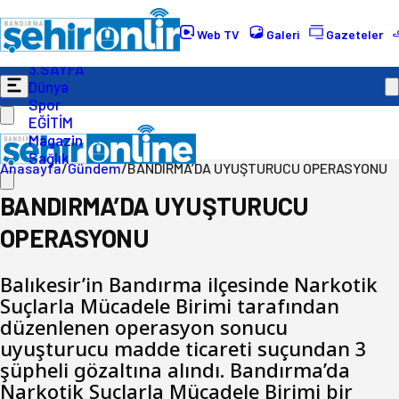
Gündem
Ekonomi
Web TV
Galeri
Gazeteler
Politika
3.SAYFA
Dünya
Spor
EĞİTİM
Magazin
Sağlık
Anasayfa
/
Gündem
/
BANDIRMA’DA UYUŞTURUCU OPERASYONU
BANDIRMA’DA UYUŞTURUCU
OPERASYONU
Balıkesir’in Bandırma ilçesinde Narkotik
Suçlarla Mücadele Birimi tarafından
düzenlenen operasyon sonucu
uyuşturucu madde ticareti suçundan 3
şüpheli gözaltına alındı. Bandırma’da
Narkotik Suçlarla Mücadele Birimi bir