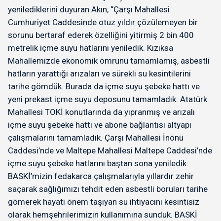
yenilediklerini duyuran Akın, “Çarşı Mahallesi
Cumhuriyet Caddesinde otuz yıldır çözülemeyen bir
sorunu bertaraf ederek özelliğini yitirmiş 2 bin 400
metrelik içme suyu hatlarını yeniledik. Kızıksa
Mahallemizde ekonomik ömrünü tamamlamış, asbestli
hatların yarattığı arızaları ve sürekli su kesintilerini
tarihe gömdük. Burada da içme suyu şebeke hattı ve
yeni prekast içme suyu deposunu tamamladık. Atatürk
Mahallesi TOKİ konutlarında da yıpranmış ve arızalı
içme suyu şebeke hattı ve abone bağlantısı altyapı
çalışmalarını tamamladık. Çarşı Mahallesi İnönü
Caddesi’nde ve Maltepe Mahallesi Maltepe Caddesi’nde
içme suyu şebeke hatlarını baştan sona yeniledik.
BASKİ’mizin fedakarca çalışmalarıyla yıllardır zehir
saçarak sağlığımızı tehdit eden asbestli boruları tarihe
gömerek hayati önem taşıyan su ihtiyacını kesintisiz
olarak hemşehrilerimizin kullanımına sunduk. BASKİ