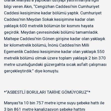
olarak Manyas’a yaptıkları üstyapı yatırımlarıyla ilgili
bilgi veren Akın, “Cengizhan Caddesi’nin Cumhuriyet
Caddesi kesişimine kadar bölümü yaptık. Cumhuriyet
Caddesi’nin Meydan Sokak kesişimine kadar olan
yaklaşık 600 metrelik bölümün bir kısmını hayata
geçirdik. Meydan çevresindeki bölümü tamamladık.
Maltepe Caddesi’nin Gönen girişine kadar olan yaklaşık
bir kilometrelik bölümü, İnönü Caddesi’nin Milli
Egemenlik Caddesi kesişimine kadar olan yaklaşık 550
metrelik bölümü olmak üzere toplam yaklaşık 2 bin 370
metre uzunluğundaki güzergahta sıcak asfalt çalışması
gerçekleştirdik.” diye konuştu.
*“ASBESTLİ BORULARI TARİHE GÖMÜYORUZ”*
Manyas’ta 10 bin 757 metre içme suyu şebeke hattı ile
3 bin 861 metre kanalizasyon şebeke hattını