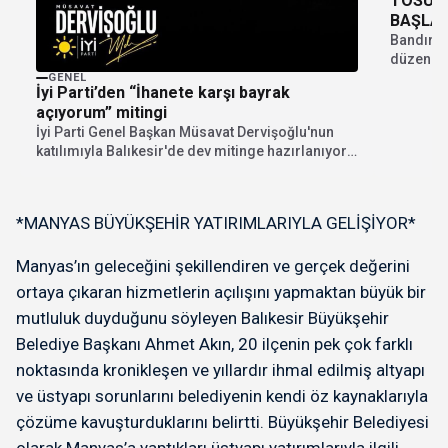
TOSUN 
BAŞLAT
Bandırma
düzenled
çalışanın
GENEL
İyi Parti’den “İhanete karşı bayrak
açıyorum” mitingi
İyi Parti Genel Başkan Müsavat Dervişoğlu'nun
katılımıyla Balıkesir'de dev mitinge hazırlanıyor.
"İhanete karşı bayrak...
*MANYAS BÜYÜKŞEHİR YATIRIMLARIYLA GELİŞİYOR*
Manyas’ın geleceğini şekillendiren ve gerçek değerini
ortaya çıkaran hizmetlerin açılışını yapmaktan büyük bir
mutluluk duyduğunu söyleyen Balıkesir Büyükşehir
Belediye Başkanı Ahmet Akın, 20 ilçenin pek çok farklı
noktasında kronikleşen ve yıllardır ihmal edilmiş altyapı
ve üstyapı sorunlarını belediyenin kendi öz kaynaklarıyla
çözüme kavuşturduklarını belirtti. Büyükşehir Belediyesi