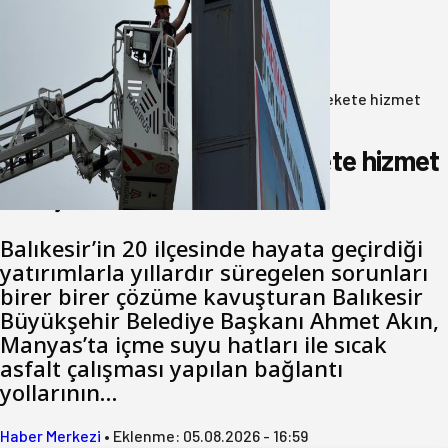
Büyükşehir Çevresel İzleme Ağını
Bandırma ile Güçlendirdi
05 Ağustos 2026
Anasayfa
/
Gündem
/
Akın: Benim derdim memlekete hizmet
hemşerim!
Akın: Benim derdim memlekete hizmet
hemşerim!
Balıkesir’in 20 ilçesinde hayata geçirdiği
yatırımlarla yıllardır süregelen sorunları
birer birer çözüme kavuşturan Balıkesir
Büyükşehir Belediye Başkanı Ahmet Akın,
Manyas’ta içme suyu hatları ile sıcak
asfalt çalışması yapılan bağlantı
yollarının…
Haber Merkezi
•
Eklenme:
05.08.2026 - 16:59