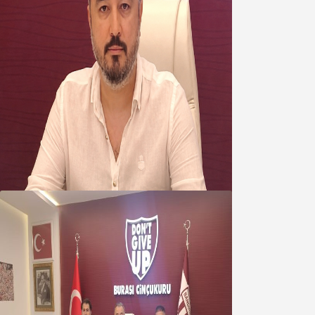
Oğuzbeyi’nden Balıkesirspor
yönetimine cevap : Herkes kendine
yakışanı yapar, buluttan nem
kapmayın!
07 Ağustos 2026