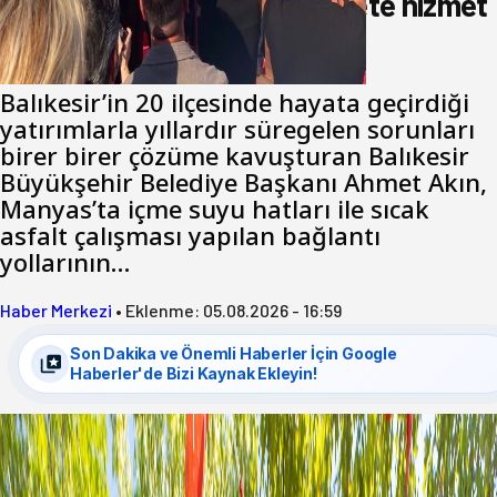
Akın: Benim derdim memlekete hizmet
hemşerim!
Balıkesir’in 20 ilçesinde hayata geçirdiği
yatırımlarla yıllardır süregelen sorunları
birer birer çözüme kavuşturan Balıkesir
Büyükşehir Belediye Başkanı Ahmet Akın,
Manyas’ta içme suyu hatları ile sıcak
asfalt çalışması yapılan bağlantı
yollarının…
Haber Merkezi
•
Eklenme:
05.08.2026 - 16:59
Son Dakika ve Önemli Haberler İçin Google
Haberler'de Bizi Kaynak Ekleyin!