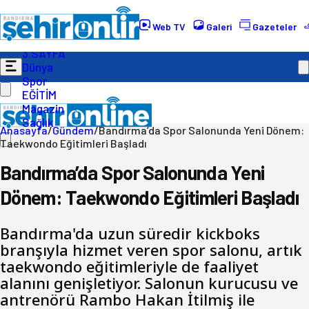
Gündem
Ekonomi
Web TV
Galeri
Gazeteler
Politika
3.SAYFA
Dünya
Spor
EĞİTİM
Magazin
Sağlık
Anasayfa
/
Gündem
/
Bandırma’da Spor Salonunda Yeni Dönem:
Taekwondo Eğitimleri Başladı
Bandırma’da Spor Salonunda Yeni
Dönem: Taekwondo Eğitimleri Başladı
Bandırma'da uzun süredir kickboks
branşıyla hizmet veren spor salonu, artık
taekwondo eğitimleriyle de faaliyet
alanını genişletiyor. Salonun kurucusu ve
antrenörü Rambo Hakan İtilmiş ile