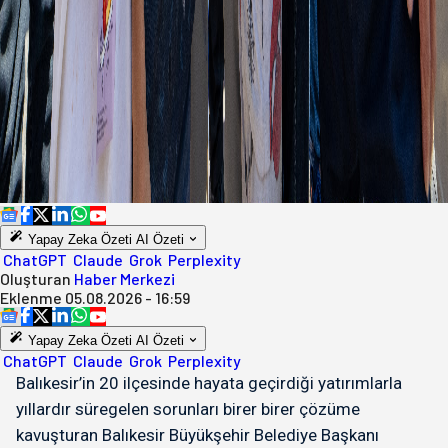
Yapay Zeka Özeti
AI Özeti
ChatGPT
Claude
Grok
Perplexity
Oluşturan
Haber Merkezi
Eklenme
05.08.2026 - 16:59
Yapay Zeka Özeti
AI Özeti
ChatGPT
Claude
Grok
Perplexity
Balıkesir’in 20 ilçesinde hayata geçirdiği yatırımlarla
yıllardır süregelen sorunları birer birer çözüme
kavuşturan Balıkesir Büyükşehir Belediye Başkanı