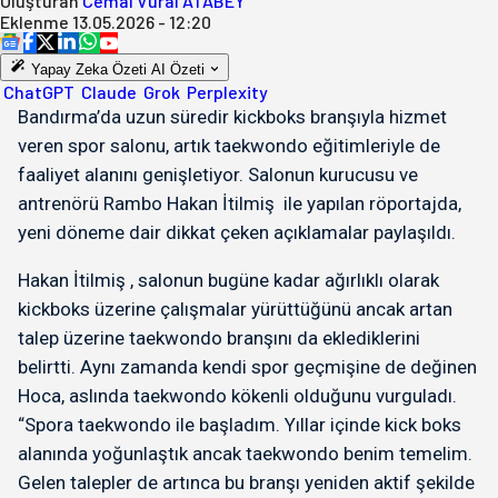
Oluşturan
Cemal Vural ATABEY
Eklenme
13.05.2026 - 12:20
Yapay Zeka Özeti
AI Özeti
ChatGPT
Claude
Grok
Perplexity
Bandırma’da uzun süredir kickboks branşıyla hizmet
veren spor salonu, artık taekwondo eğitimleriyle de
faaliyet alanını genişletiyor. Salonun kurucusu ve
antrenörü Rambo Hakan İtilmiş ile yapılan röportajda,
yeni döneme dair dikkat çeken açıklamalar paylaşıldı.
Hakan İtilmiş , salonun bugüne kadar ağırlıklı olarak
kickboks üzerine çalışmalar yürüttüğünü ancak artan
talep üzerine taekwondo branşını da eklediklerini
belirtti. Aynı zamanda kendi spor geçmişine de değinen
Hoca, aslında taekwondo kökenli olduğunu vurguladı.
“Spora taekwondo ile başladım. Yıllar içinde kick boks
alanında yoğunlaştık ancak taekwondo benim temelim.
Gelen talepler de artınca bu branşı yeniden aktif şekilde