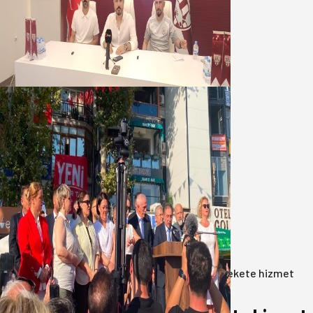
Oğuzbeyi : Transferlerde takımın
geleceğini, kulübün ekonomisini
düşündük
07 Ağustos 2026
Yeni Parti Bandırma Teşkilatı kuruldu
06 Ağustos 2026
Anasayfa
/
Gündem
/
Akın: Benim derdim memlekete hizmet
hemşerim!