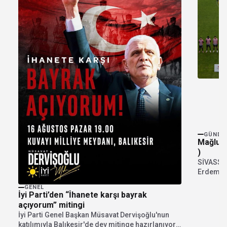
GÜNDE
Mağlubi
)
SİVASSP
Erdem Me
SİVASSPO
GENEL
İyi Parti’den “İhanete karşı bayrak
açıyorum” mitingi
İyi Parti Genel Başkan Müsavat Dervişoğlu'nun
katılımıyla Balıkesir'de dev mitinge hazırlanıyor.