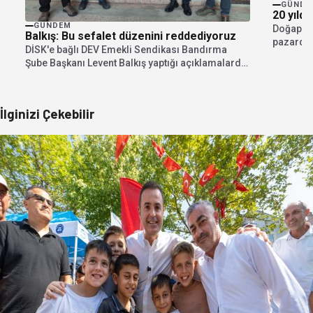
GÜNDE
20 yıldı
GÜNDEM
Doğapına
Balkış: Bu sefalet düzenini reddediyoruz
pazarda 
DİSK'e bağlı DEV Emekli Sendikası Bandırma
ve...
Şube Başkanı Levent Balkış yaptığı açıklamalarda,
bu ülkenin...
İlginizi Çekebilir