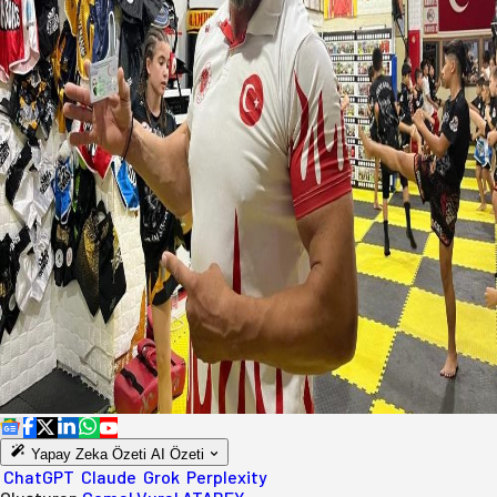
Yapay Zeka Özeti
AI Özeti
ChatGPT
Claude
Grok
Perplexity