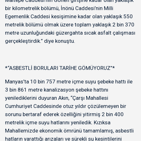
Maltepe Caddesi’nin Gönen girişine kadar olan yaklaşık
bir kilometrelik bölümü, İnönü Caddesi’nin Milli
Egemenlik Caddesi kesişimine kadar olan yaklaşık 550
metrelik bölümü olmak üzere toplam yaklaşık 2 bin 370
metre uzunluğundaki güzergahta sıcak asfalt çalışması
gerçekleştirdik.” diye konuştu.
*“ASBESTLİ BORULARI TARİHE GÖMÜYORUZ”*
Manyas’ta 10 bin 757 metre içme suyu şebeke hattı ile
3 bin 861 metre kanalizasyon şebeke hattını
yenilediklerini duyuran Akın, “Çarşı Mahallesi
Cumhuriyet Caddesinde otuz yıldır çözülemeyen bir
sorunu bertaraf ederek özelliğini yitirmiş 2 bin 400
metrelik içme suyu hatlarını yeniledik. Kızıksa
Mahallemizde ekonomik ömrünü tamamlamış, asbestli
hatların yarattığı arızaları ve sürekli su kesintilerini