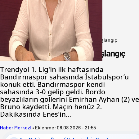
yönetimine cevap : Herkes kendine
yakışanı yapar, buluttan nem
kapmayın!
07 Ağustos 2026
Anasayfa
/
Genel
/
Bandırmaspor’dan 3 gollü başlangıç
Bandırmaspor’dan 3 gollü başlangıç
Trendyol 1. Lig'in ilk haftasında
Bandırmaspor sahasında İstabulspor’u
konuk etti. Bandırmaspor kendi
sahasında 3-0 gelip geldi. Bordo
beyazlıların gollerini Emirhan Ayhan (2) ve
Bruno kaydetti. Maçın henüz 2.
Dakikasında Enes'in…
Haber Merkezi
•
Eklenme:
08.08.2026 - 21:55