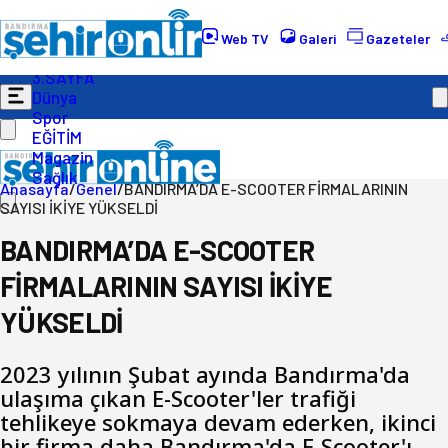
Gündem
Ekonomi
Web TV
Galeri
Gazeteler
Politika
3.SAYFA
Dünya
Spor
EĞİTİM
Magazin
Sağlık
Anasayfa
/
Genel
/
BANDIRMA’DA E-SCOOTER FİRMALARININ
SAYISI İKİYE YÜKSELDİ
BANDIRMA’DA E-SCOOTER
FİRMALARININ SAYISI İKİYE
YÜKSELDİ
2023 yılının Şubat ayında Bandırma'da
ulaşıma çıkan E-Scooter'ler trafiği
tehlikeye sokmaya devam ederken, ikinci
bir firma daha Bandırma'da E-Scooter'ı