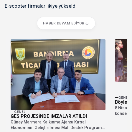
E-scooter firmaları ikiye yükseldi
HABER DEVAM EDIYOR
GENEL
Böyle o
8 Nisan
GENEL
konser e
GES PROJESİNDE İMZALAR ATILDI
Derneği'n
Güney Marmara Kalkınma Ajansı Kırsal
Ekonominin Geliştirilmesi Mali Destek Programı