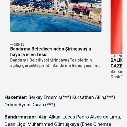
GENEL
Bandırma Belediyesinden Şirinçavuş’a
hayat veren tesis
GENEL
BALIKE
Bandırma Belediyesi Şirinçavuş Tesislerinin
açılışı gerçekleştirildi. Bandırma Belediyesinin
GAZETE
iştiraki olan İnsan Kaynakları A.Ş. tarafından...
Balıkesir
Ocak “Ça
yayınlana
Hakemler:
Berkay Erdemir,(***) Kürşathan Akın,(***)
Orhun Aydın Duran (***)
Bandırmaspor:
Akın Alkan, Lucas Pedro Alves de Lima,
Dean Liço, Muhammed Gümüşkaya (Enes Çinemre