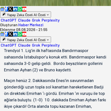
Yapay Zeka Özeti
AI Özeti
ChatGPT
Claude
Grok
Perplexity
Oluşturan
Haber Merkezi
Eklenme
08.08.2026 - 21:55
Yapay Zeka Özeti
AI Özeti
ChatGPT
Claude
Grok
Perplexity
Trendyol 1. Lig’in ilk haftasında Bandırmaspor
sahasında İstabulspor’u konuk etti. Bandırmaspor kendi
sahasında 3-0 gelip geldi. Bordo beyazlıların gollerini
Emirhan Ayhan (2) ve Bruno kaydetti.
Maçın henüz 2. Dakikasında Enes’in savunmadan
gönderdiği uzun topla sol kanattan hareketlenen Badji
ön direkteki Emirhan ‘ı gördü. Emirhan ‘ın vuruşu ile top
ağlarla buluştu. (1-0) 10. dakikada Emirhan Ayhan farkı
ikiye çıkardı! Orta alanda topu kazanan Emirhan,