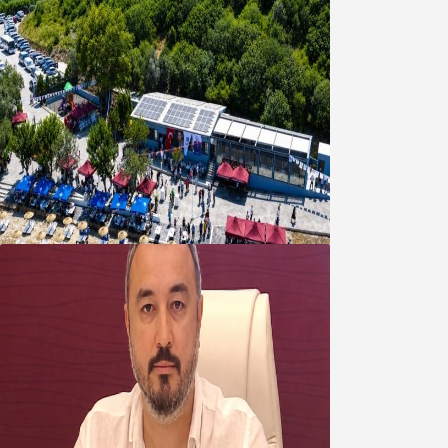
Bandırma Belediyesinden
Şirinçavuş’a hayat veren tesis
08 Ağustos 2026
Oğuzbeyi’nden Balıkesirspor