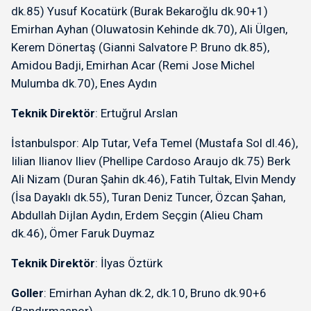
dk.85) Yusuf Kocatürk (Burak Bekaroğlu dk.90+1)
Emirhan Ayhan (Oluwatosin Kehinde dk.70), Ali Ülgen,
Kerem Dönertaş (Gianni Salvatore P. Bruno dk.85),
Amidou Badji, Emirhan Acar (Remi Jose Michel
Mulumba dk.70), Enes Aydın
Teknik Direktör
: Ertuğrul Arslan
İstanbulspor: Alp Tutar, Vefa Temel (Mustafa Sol dl.46),
Iilian Ilianov Iliev (Phellipe Cardoso Araujo dk.75) Berk
Ali Nizam (Duran Şahin dk.46), Fatih Tultak, Elvin Mendy
(İsa Dayaklı dk.55), Turan Deniz Tuncer, Özcan Şahan,
Abdullah Dijlan Aydın, Erdem Seçgin (Alieu Cham
dk.46), Ömer Faruk Duymaz
Teknik Direktör
: İlyas Öztürk
Goller
: Emirhan Ayhan dk.2, dk.10, Bruno dk.90+6