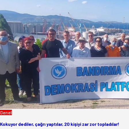
Genel
Kokuyor dediler, çağrı yaptılar, 20 kişiyi zar zor topladılar!