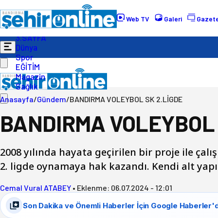
Gündem
Ekonomi
Web TV
Galeri
Gazete
Politika
3.SAYFA
Dünya
Spor
EĞİTİM
Magazin
Sağlık
Anasayfa
/
Gündem
/
BANDIRMA VOLEYBOL SK 2.LİGDE
BANDIRMA VOLEYBOL 
2008 yılında hayata geçirilen bir proje ile ç
2. ligde oynamaya hak kazandı. Kendi alt yapıs
Cemal Vural ATABEY
•
Eklenme:
06.07.2024 - 12:01
Son Dakika ve Önemli Haberler İçin Google Haberler'd