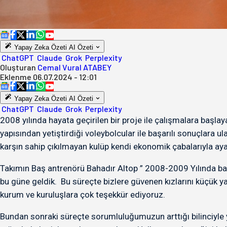
Yapay Zeka Özeti
AI Özeti
ChatGPT
Claude
Grok
Perplexity
Oluşturan
Cemal Vural ATABEY
Eklenme
06.07.2024 - 12:01
Yapay Zeka Özeti
AI Özeti
ChatGPT
Claude
Grok
Perplexity
2008 yılında hayata geçirilen bir proje ile çalışmalara başl
yapısından yetiştirdiği voleybolcular ile başarılı sonuçlara
karşın sahip çıkılmayan kulüp kendi ekonomik çabalarıyla a
Takımın Baş antrenörü Bahadır Altop ” 2008-2009 Yılında baş
bu güne geldik. Bu süreçte bizlere güvenen kızlarını küçük ya
kurum ve kuruluşlara çok teşekkür ediyoruz.
Bundan sonraki süreçte sorumluluğumuzun arttığı bilinciyle