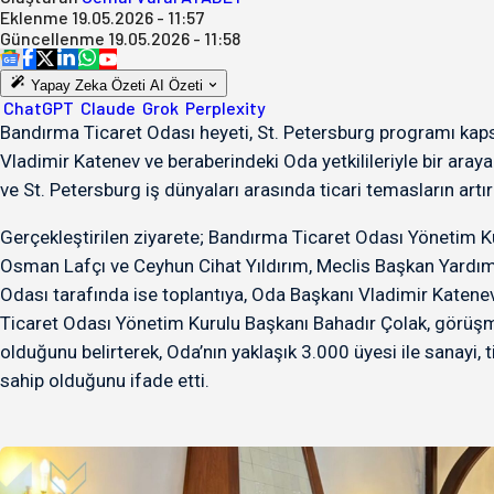
Eklenme
19.05.2026 - 11:57
Güncellenme
19.05.2026 - 11:58
Yapay Zeka Özeti
AI Özeti
ChatGPT
Claude
Grok
Perplexity
Bandırma Ticaret Odası heyeti, St. Petersburg programı kaps
Vladimir Katenev ve beraberindeki Oda yetkilileriyle bir araya
ve St. Petersburg iş dünyaları arasında ticari temasların artırıl
Gerçekleştirilen ziyarete; Bandırma Ticaret Odası Yönetim 
Osman Lafçı ve Ceyhun Cihat Yıldırım, Meclis Başkan Yardımcı
Odası tarafında ise toplantıya, Oda Başkanı Vladimir Katenev
Ticaret Odası Yönetim Kurulu Başkanı Bahadır Çolak, görüşm
olduğunu belirterek, Oda’nın yaklaşık 3.000 üyesi ile sanayi, t
sahip olduğunu ifade etti.