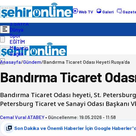
Gündem
Ekonomi
Web TV
Galeri
Gazete
Politika
3.SAYFA
Dünya
Spor
EĞİTİM
Magazin
Sağlık
Anasayfa
/
Gündem
/
Bandırma Ticaret Odası Heyeti Rusya’da
Bandırma Ticaret Odası
Bandırma Ticaret Odası heyeti, St. Petersburg
Petersburg Ticaret ve Sanayi Odası Başkanı Vl
Cemal Vural ATABEY
•
Güncellenme:
19.05.2026 - 11:58
Son Dakika ve Önemli Haberler İçin Google Haberler'd