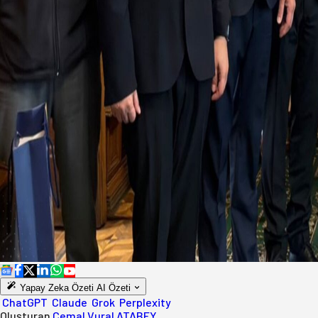
Yapay Zeka Özeti
AI Özeti
ChatGPT
Claude
Grok
Perplexity
Oluşturan
Cemal Vural ATABEY