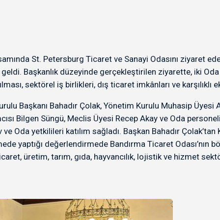
amında St. Petersburg Ticaret ve Sanayi Odasını ziyaret ede
 geldi. Başkanlık düzeyinde gerçekleştirilen ziyarette, iki Oda
ması, sektörel iş birlikleri, dış ticaret imkânları ve karşılıklı 
Kurulu Başkanı Bahadır Çolak, Yönetim Kurulu Muhasip Üyesi
sı Bilgen Süngü, Meclis Üyesi Recep Akay ve Oda personeli Al
 ve Oda yetkilileri katılım sağladı. Başkan Bahadır Çolak’tan
ede yaptığı değerlendirmede Bandırma Ticaret Odası’nın böl
icaret, üretim, tarım, gıda, hayvancılık, lojistik ve hizmet sek