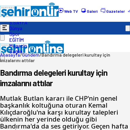
Gündem
Ekonomi
Web TV
Galeri
Gazeteler
Politika
3.SAYFA
Dünya
Spor
EĞİTİM
Magazin
Sağlık
Anasayfa
/
Gündem
/
Bandırma delegeleri kurultay için
imzalarını attılar
Bandırma delegeleri kurultay için
imzalarını attılar
Mutlak Butlan kararı ile CHP'nin genel
başkanlık koltuğuna oturan Kemal
Kılıçdaroğlu'na karşı kurultay talepleri
ülkenin her yerinde olduğu gibi
Bandırma'da da ses getiriyor. Geçen hafta