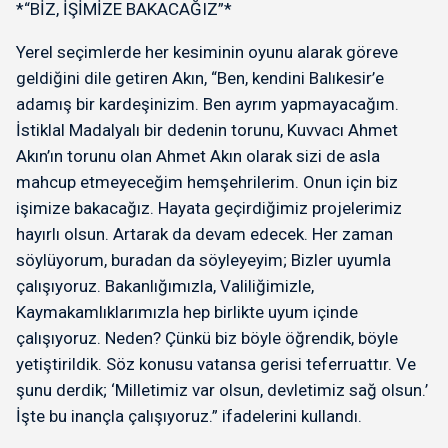
*“BİZ, İŞİMİZE BAKACAĞIZ”*
Yerel seçimlerde her kesiminin oyunu alarak göreve
geldiğini dile getiren Akın, “Ben, kendini Balıkesir’e
adamış bir kardeşinizim. Ben ayrım yapmayacağım.
İstiklal Madalyalı bir dedenin torunu, Kuvvacı Ahmet
Akın’ın torunu olan Ahmet Akın olarak sizi de asla
mahcup etmeyeceğim hemşehrilerim. Onun için biz
işimize bakacağız. Hayata geçirdiğimiz projelerimiz
hayırlı olsun. Artarak da devam edecek. Her zaman
söylüyorum, buradan da söyleyeyim; Bizler uyumla
çalışıyoruz. Bakanlığımızla, Valiliğimizle,
Kaymakamlıklarımızla hep birlikte uyum içinde
çalışıyoruz. Neden? Çünkü biz böyle öğrendik, böyle
yetiştirildik. Söz konusu vatansa gerisi teferruattır. Ve
şunu derdik; ‘Milletimiz var olsun, devletimiz sağ olsun.’
İşte bu inançla çalışıyoruz.” ifadelerini kullandı.