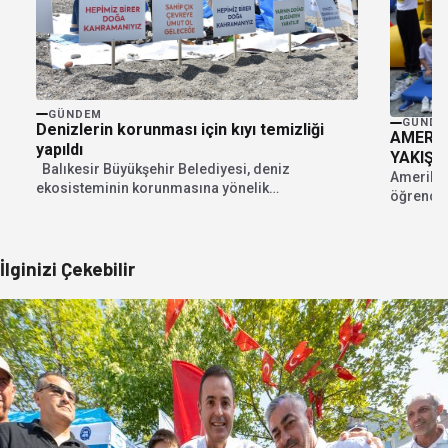
GÜNDEM
GÜNDE
Denizlerin korunması için kıyı temizliği
AMERİK
yapıldı
YAKIŞI
Balıkesir Büyükşehir Belediyesi, deniz
Amerikan
ekosisteminin korunmasına yönelik
öğrencil
çalışmalarına devam ediyor. Avrupa Çevre
Bayramını
Ajansı-Deniz...
İlginizi Çekebilir