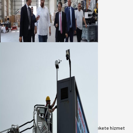
Marmara OSB Müteşebbis Heyeti
Toplantısı gerçekleştirildi
05 Ağustos 2026
Büyükşehir Çevresel İzleme Ağını
Bandırma ile Güçlendirdi
05 Ağustos 2026
Anasayfa
/
Gündem
/
Akın: Benim derdim memlekete hizmet