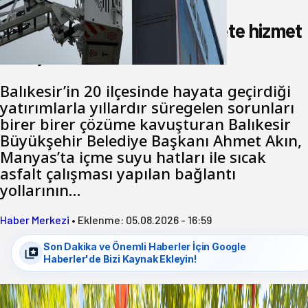
hemşerim!
Akın: Benim derdim memlekete hizmet
hemşerim!
Balıkesir’in 20 ilçesinde hayata geçirdiği
yatırımlarla yıllardır süregelen sorunları
birer birer çözüme kavuşturan Balıkesir
Büyükşehir Belediye Başkanı Ahmet Akın,
Manyas’ta içme suyu hatları ile sıcak
asfalt çalışması yapılan bağlantı
yollarının…
Haber Merkezi
•
Eklenme:
05.08.2026 - 16:59
Son Dakika ve Önemli Haberler İçin Google
Haberler'de Bizi Kaynak Ekleyin!