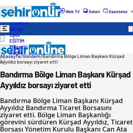
Gündem
Ekonomi
Web TV
Galeri
Gazeteler
Politika
3.SAYFA
Dünya
Spor
EĞİTİM
Magazin
Sağlık
Anasayfa
/
Gündem
/
Bandırma Bölge Liman Başkanı Kürşad
Ayyıldız borsayı ziyaret etti
Bandırma Bölge Liman Başkanı Kürşad
Ayyıldız borsayı ziyaret etti
Bandırma Bölge Liman Başkanı Kürşad
Ayyıldız Bandırma Ticaret Borsasını
ziyaret etti. Bölge Liman Başkanlığı
görevini sürdüren Kürşad Ayyıldız, Ticaret
Borsası Yönetim Kurulu Başkanı Can Ata