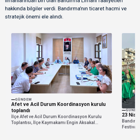
limanlarından biri olan Bandırma Limanı faaliyetleri
hakkında bilgiler verdi. Bandırma’nın ticaret hacmi ve
stratejik önemi ele alındı.
GÜNDEM
Afet ve Acil Durum Koordinasyon kurulu
toplandı
GÜNDE
23 Nisa
İlçe Afet ve Acil Durum Koordinasyon Kurulu
Bandırma
Toplantısı, İlçe Kaymakamı Engin Aksakal
Festival
başkanlığında gerçekleştirildi.Toplantıya;...
gösterile