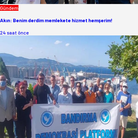
Gündem
Akın: Benim derdim memlekete hizmet hemşerim!
24 saat önce