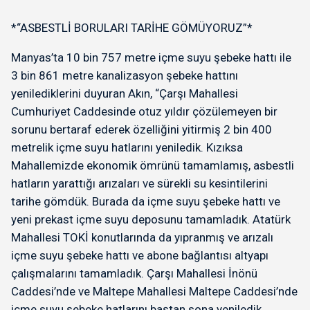
*“ASBESTLİ BORULARI TARİHE GÖMÜYORUZ”*
Manyas’ta 10 bin 757 metre içme suyu şebeke hattı ile
3 bin 861 metre kanalizasyon şebeke hattını
yenilediklerini duyuran Akın, “Çarşı Mahallesi
Cumhuriyet Caddesinde otuz yıldır çözülemeyen bir
sorunu bertaraf ederek özelliğini yitirmiş 2 bin 400
metrelik içme suyu hatlarını yeniledik. Kızıksa
Mahallemizde ekonomik ömrünü tamamlamış, asbestli
hatların yarattığı arızaları ve sürekli su kesintilerini
tarihe gömdük. Burada da içme suyu şebeke hattı ve
yeni prekast içme suyu deposunu tamamladık. Atatürk
Mahallesi TOKİ konutlarında da yıpranmış ve arızalı
içme suyu şebeke hattı ve abone bağlantısı altyapı
çalışmalarını tamamladık. Çarşı Mahallesi İnönü
Caddesi’nde ve Maltepe Mahallesi Maltepe Caddesi’nde
içme suyu şebeke hatlarını baştan sona yeniledik.