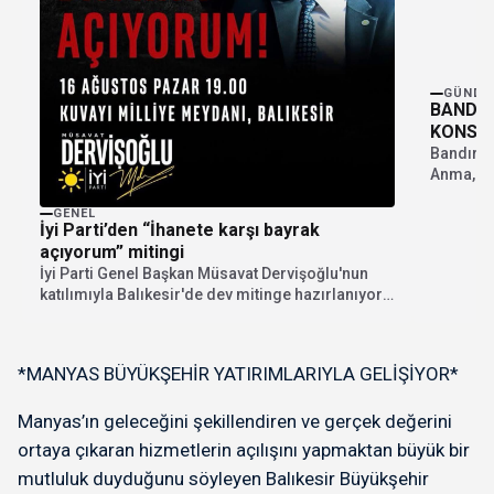
GÜNDE
BANDIR
KONSER
Bandırma
Anma, Ge
kapsamın
GENEL
İyi Parti’den “İhanete karşı bayrak
açıyorum” mitingi
İyi Parti Genel Başkan Müsavat Dervişoğlu'nun
katılımıyla Balıkesir'de dev mitinge hazırlanıyor.
"İhanete karşı bayrak...
*MANYAS BÜYÜKŞEHİR YATIRIMLARIYLA GELİŞİYOR*
Manyas’ın geleceğini şekillendiren ve gerçek değerini
ortaya çıkaran hizmetlerin açılışını yapmaktan büyük bir
mutluluk duyduğunu söyleyen Balıkesir Büyükşehir