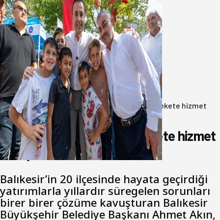
Akın: Benim derdim memlekete
hizmet hemşerim!
05 Ağustos 2026
Anasayfa
/
Gündem
/
Akın: Benim derdim memlekete hizmet
hemşerim!
Akın: Benim derdim memlekete hizmet
hemşerim!
Balıkesir’in 20 ilçesinde hayata geçirdiği
yatırımlarla yıllardır süregelen sorunları
birer birer çözüme kavuşturan Balıkesir
Büyükşehir Belediye Başkanı Ahmet Akın,