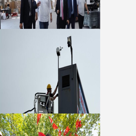
Marmara OSB Müteşebbis Heyeti
Toplantısı gerçekleştirildi
05 Ağustos 2026
Büyükşehir Çevresel İzleme Ağını
Bandırma ile Güçlendirdi
05 Ağustos 2026