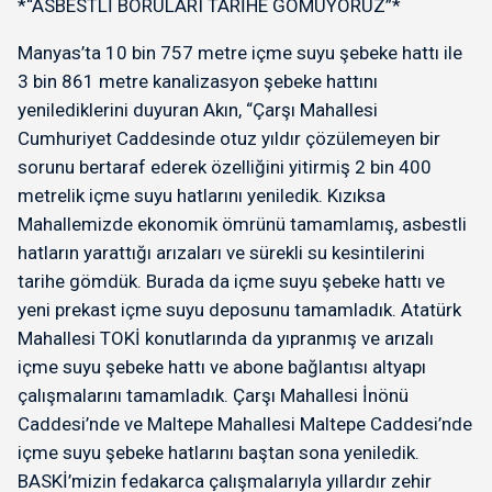
*“ASBESTLİ BORULARI TARİHE GÖMÜYORUZ”*
Manyas’ta 10 bin 757 metre içme suyu şebeke hattı ile
3 bin 861 metre kanalizasyon şebeke hattını
yenilediklerini duyuran Akın, “Çarşı Mahallesi
Cumhuriyet Caddesinde otuz yıldır çözülemeyen bir
sorunu bertaraf ederek özelliğini yitirmiş 2 bin 400
metrelik içme suyu hatlarını yeniledik. Kızıksa
Mahallemizde ekonomik ömrünü tamamlamış, asbestli
hatların yarattığı arızaları ve sürekli su kesintilerini
tarihe gömdük. Burada da içme suyu şebeke hattı ve
yeni prekast içme suyu deposunu tamamladık. Atatürk
Mahallesi TOKİ konutlarında da yıpranmış ve arızalı
içme suyu şebeke hattı ve abone bağlantısı altyapı
çalışmalarını tamamladık. Çarşı Mahallesi İnönü
Caddesi’nde ve Maltepe Mahallesi Maltepe Caddesi’nde
içme suyu şebeke hatlarını baştan sona yeniledik.
BASKİ’mizin fedakarca çalışmalarıyla yıllardır zehir