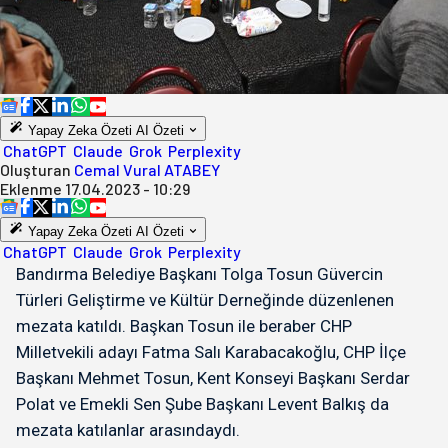
Yapay Zeka Özeti
AI Özeti
ChatGPT
Claude
Grok
Perplexity
Oluşturan
Cemal Vural ATABEY
Eklenme
17.04.2023 - 10:29
Yapay Zeka Özeti
AI Özeti
ChatGPT
Claude
Grok
Perplexity
Bandırma Belediye Başkanı Tolga Tosun Güvercin
Türleri Geliştirme ve Kültür Derneğinde düzenlenen
mezata katıldı. Başkan Tosun ile beraber CHP
Milletvekili adayı Fatma Salı Karabacakoğlu, CHP İlçe
Başkanı Mehmet Tosun, Kent Konseyi Başkanı Serdar
Polat ve Emekli Sen Şube Başkanı Levent Balkış da
mezata katılanlar arasındaydı.