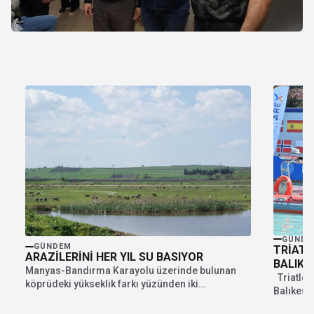
GÜNDE
GÜNDEM
TRİATL
ARAZİLERİNİ HER YIL SU BASIYOR
BALIKE
Manyas-Bandırma Karayolu üzerinde bulunan
Triatlon
köprüdeki yükseklik farkı yüzünden iki
Balıkesir
mahallenin arazilerinin su altında kalıyor....
Türkiye..