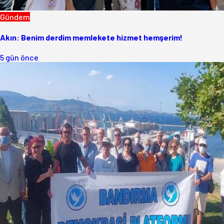
Gündem
Akın: Benim derdim memlekete hizmet hemşerim!
5 gün önce