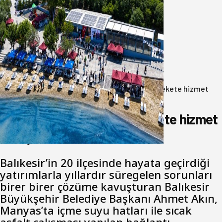
Bandırma Belediyesinden
Şirinçavuş’a hayat veren tesis
08 Ağustos 2026
Anasayfa
/
Gündem
/
Akın: Benim derdim memlekete hizmet
hemşerim!
Akın: Benim derdim memlekete hizmet
hemşerim!
Balıkesir’in 20 ilçesinde hayata geçirdiği
yatırımlarla yıllardır süregelen sorunları
birer birer çözüme kavuşturan Balıkesir
Büyükşehir Belediye Başkanı Ahmet Akın,
Manyas’ta içme suyu hatları ile sıcak