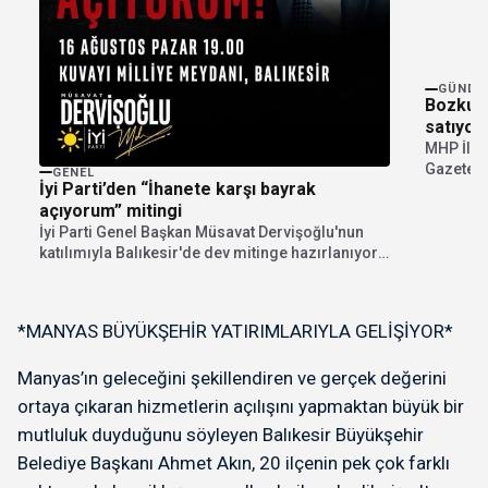
GÜNDE
Bozkurt
satıyorl
MHP İlçe
Gazetesi
GENEL
İyi Parti’den “İhanete karşı bayrak
bulundu. 
açıyorum” mitingi
İyi Parti Genel Başkan Müsavat Dervişoğlu'nun
katılımıyla Balıkesir'de dev mitinge hazırlanıyor.
"İhanete karşı bayrak...
*MANYAS BÜYÜKŞEHİR YATIRIMLARIYLA GELİŞİYOR*
Manyas’ın geleceğini şekillendiren ve gerçek değerini
ortaya çıkaran hizmetlerin açılışını yapmaktan büyük bir
mutluluk duyduğunu söyleyen Balıkesir Büyükşehir
Belediye Başkanı Ahmet Akın, 20 ilçenin pek çok farklı