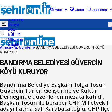
Gündem
Ekonomi
Web TV
Galeri
Gazeteler
Politika
3.SAYFA
Dünya
Spor
EĞİTİM
Magazin
Sağlık
Anasayfa
/
Gündem
/
BANDIRMA BELEDİYESİ GÜVERCİN KÖYÜ
KURUYOR
BANDIRMA BELEDİYESİ GÜVERCİN
KÖYÜ KURUYOR
Bandırma Belediye Başkanı Tolga Tosun
Güvercin Türleri Geliştirme ve Kültür
Derneğinde düzenlenen mezata katıldı.
Başkan Tosun ile beraber CHP Milletvekili
adayı Fatma Salı Karabacakoğlu, CHP İlçe