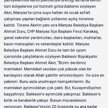
şantiyelerinde kendi plentleriyle ürettiği asfaltla kentin
tüm bölgelerine yol hizmeti götürdüklerini söyleyen
Akın, Manyas’ta içme suyu hatları ile sıcak asfalt
çalışması yapılan bağlantı yollarının açılış törenine
katıldı. Törene Akın’ın yanı sıra Manyas Belediye Başkanı
Ahmet Duru, CHP Manyas İlçe Başkanı Fevzi Karakaş,
genel sekreter yardımcıları, daire başkanları, muhtarlar,
basın mensupları ve vatandaşlar katıldı. Manyas
Belediye Başkanı Ahmet Duru ile tam bir uyum
içerisinde çalıştıklarını söyleyen Balıkesir Büyükşehir
Belediye Başkanı Ahmet Akın, “Bizim derdimiz
memleket. Memleket sevdası çok yüksek olan bir
kardeşiniz olarak Allah şahittir emrinizdeyim. Ve size en
yakınım. Bunu asla unutmayın hemşehrilerim. Bu
memleket ayrımcılıktan çok çekti. Biz, Kuvayımilliye’nin
başşehriyiz. Balıkesir’e ayrımcılık yakışmaz. Balıkesir’e
birlik ve beraberlik yakışır. Bunun mücadelesini
veriyorum. Balıkesir’imizin 20 ilçesinde şu ana kadar