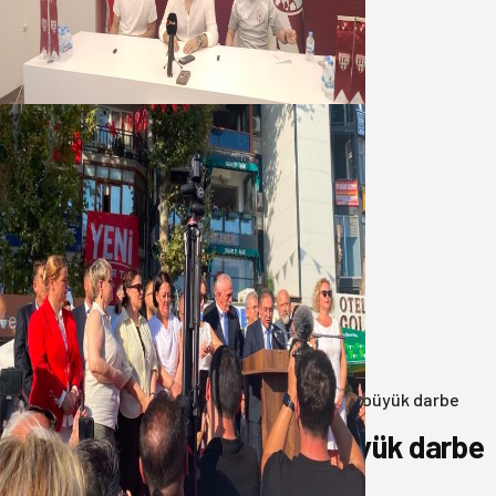
geleceğini, kulübün ekonomisini
düşündük
07 Ağustos 2026
Yeni Parti Bandırma Teşkilatı kuruldu
06 Ağustos 2026
Anasayfa
/
3.Sayfa
/
Balıkesir’de uyuşturucuya büyük darbe
Balıkesir’de uyuşturucuya büyük darbe