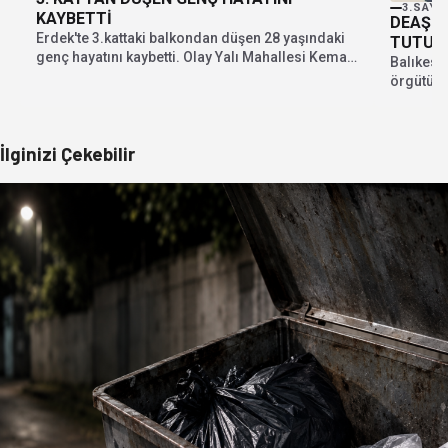
3.SAYF
KAYBETTİ
DEAŞ P
Erdek'te 3.kattaki balkondan düşen 28 yaşındaki
TUTUK
genç hayatını kaybetti. Olay Yalı Mahallesi Kemal
Balıkesir
Balıkesir...
örgütü 
hakkında
İlginizi Çekebilir