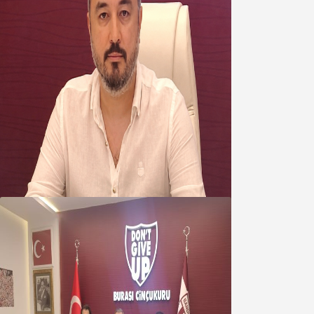
Oğuzbeyi’nden Balıkesirspor
yönetimine cevap : Herkes kendine
yakışanı yapar, buluttan nem
kapmayın!
07 Ağustos 2026