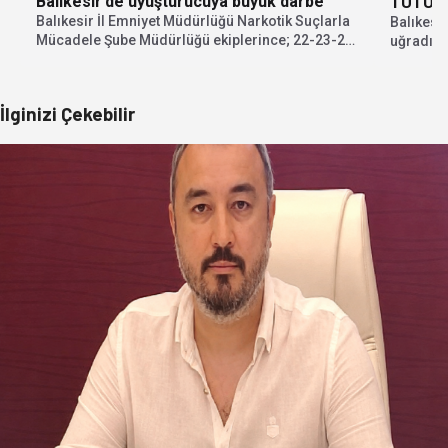
Balıkesir’de uyuşturucuya büyük darbe
TUTUK
Balıkesir İl Emniyet Müdürlüğü Narkotik Suçlarla
Balıkesi
Mücadele Şube Müdürlüğü ekiplerince; 22-23-24
uğradığı
Temmuz 2026 tarihlerinde...
üniversit
İlginizi Çekebilir