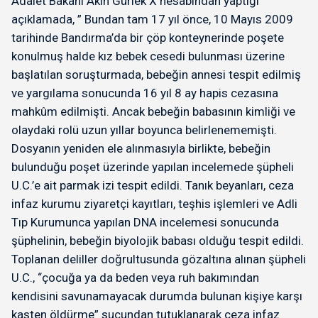
Adalet Bakanı Akın Gürlek X hesabından yaptığı
açıklamada, ” Bundan tam 17 yıl önce, 10 Mayıs 2009
tarihinde Bandırma’da bir çöp konteynerinde poşete
konulmuş halde kız bebek cesedi bulunması üzerine
başlatılan soruşturmada, bebeğin annesi tespit edilmiş
ve yargılama sonucunda 16 yıl 8 ay hapis cezasına
mahkûm edilmişti. Ancak bebeğin babasının kimliği ve
olaydaki rolü uzun yıllar boyunca belirlenememişti.
Dosyanın yeniden ele alınmasıyla birlikte, bebeğin
bulunduğu poşet üzerinde yapılan incelemede şüpheli
U.C.’e ait parmak izi tespit edildi. Tanık beyanları, ceza
infaz kurumu ziyaretçi kayıtları, teşhis işlemleri ve Adli
Tıp Kurumunca yapılan DNA incelemesi sonucunda
şüphelinin, bebeğin biyolojik babası olduğu tespit edildi.
Toplanan deliller doğrultusunda gözaltına alınan şüpheli
U.C., “çocuğa ya da beden veya ruh bakımından
kendisini savunamayacak durumda bulunan kişiye karşı
kasten öldürme” suçundan tutuklanarak ceza infaz