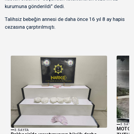
kurumuna gönderildi” dedi.
Talihsiz bebeğin annesi de daha önce 16 yıl 8 ay hapis
cezasına çarptırılmıştı.
3.SAYF
MOTOKU
3.SAYFA