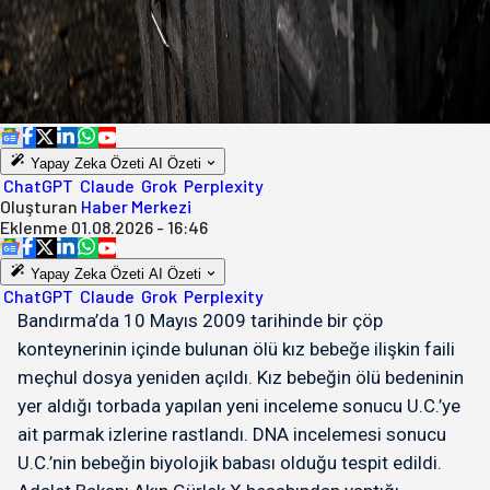
Yapay Zeka Özeti
AI Özeti
ChatGPT
Claude
Grok
Perplexity
Oluşturan
Haber Merkezi
Eklenme
01.08.2026 - 16:46
Yapay Zeka Özeti
AI Özeti
ChatGPT
Claude
Grok
Perplexity
Bandırma’da 10 Mayıs 2009 tarihinde bir çöp
konteynerinin içinde bulunan ölü kız bebeğe ilişkin faili
meçhul dosya yeniden açıldı. Kız bebeğin ölü bedeninin
yer aldığı torbada yapılan yeni inceleme sonucu U.C.’ye
ait parmak izlerine rastlandı. DNA incelemesi sonucu
U.C.’nin bebeğin biyolojik babası olduğu tespit edildi.