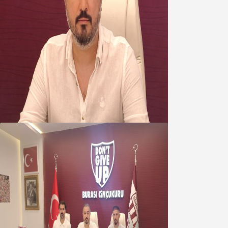
Oğuzbeyi’nden Balıkesirspor
yönetimine cevap : Herkes kendine
yakışanı yapar, buluttan nem
kapmayın!
07 Ağustos 2026
Oğuzbeyi : Transferlerde takımın