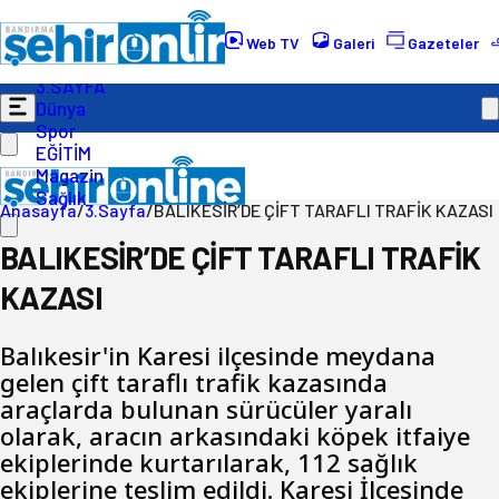
Gündem
Ekonomi
Web TV
Galeri
Gazeteler
Politika
3.SAYFA
Dünya
Spor
EĞİTİM
Magazin
Sağlık
Anasayfa
/
3.Sayfa
/
BALIKESİR’DE ÇİFT TARAFLI TRAFİK KAZASI
BALIKESİR’DE ÇİFT TARAFLI TRAFİK
KAZASI
Balıkesir'in Karesi ilçesinde meydana
gelen çift taraflı trafik kazasında
araçlarda bulunan sürücüler yaralı
olarak, aracın arkasındaki köpek itfaiye
ekiplerinde kurtarılarak, 112 sağlık
ekiplerine teslim edildi. Karesi İlçesinde