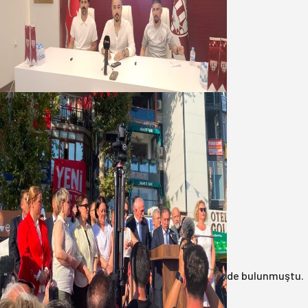
Oğuzbeyi : Transferlerde takımın
geleceğini, kulübün ekonomisini
düşündük
07 Ağustos 2026
Yeni Parti Bandırma Teşkilatı kuruldu
06 Ağustos 2026
Anasayfa
/
3.Sayfa
/
17 yıl önce çöp konteynerinde bulunmuştu.
Katil zanlısı babası çıktı!