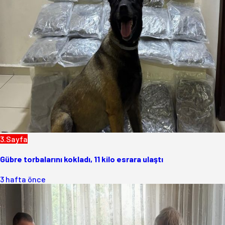
3.Sayfa
Gübre torbalarını kokladı, 11 kilo esrara ulaştı
3 hafta önce