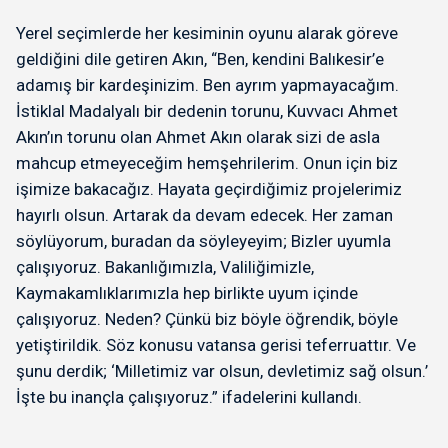
Yerel seçimlerde her kesiminin oyunu alarak göreve
geldiğini dile getiren Akın, “Ben, kendini Balıkesir’e
adamış bir kardeşinizim. Ben ayrım yapmayacağım.
İstiklal Madalyalı bir dedenin torunu, Kuvvacı Ahmet
Akın’ın torunu olan Ahmet Akın olarak sizi de asla
mahcup etmeyeceğim hemşehrilerim. Onun için biz
işimize bakacağız. Hayata geçirdiğimiz projelerimiz
hayırlı olsun. Artarak da devam edecek. Her zaman
söylüyorum, buradan da söyleyeyim; Bizler uyumla
çalışıyoruz. Bakanlığımızla, Valiliğimizle,
Kaymakamlıklarımızla hep birlikte uyum içinde
çalışıyoruz. Neden? Çünkü biz böyle öğrendik, böyle
yetiştirildik. Söz konusu vatansa gerisi teferruattır. Ve
şunu derdik; ‘Milletimiz var olsun, devletimiz sağ olsun.’
İşte bu inançla çalışıyoruz.” ifadelerini kullandı.