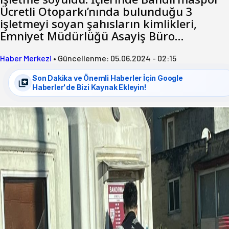
Ücretli Otoparkı’nında bulunduğu 3
işletmeyi soyan şahısların kimlikleri,
Emniyet Müdürlüğü Asayiş Büro…
Haber Merkezi
•
Güncellenme:
05.06.2024 - 02:15
Son Dakika ve Önemli Haberler İçin Google
Haberler'de Bizi Kaynak Ekleyin!