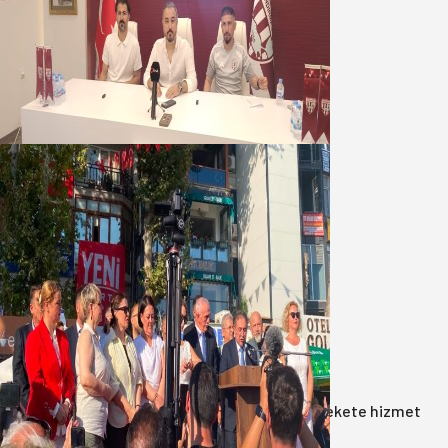
Oğuzbeyi : Transferlerde takımın
geleceğini, kulübün ekonomisini
düşündük
07 Ağustos 2026
Yeni Parti Bandırma Teşkilatı kuruldu
06 Ağustos 2026
Anasayfa
/
Gündem
/
Akın: Benim derdim memlekete hizmet
hemşerim!