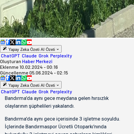
Yapay Zeka Özeti
AI Özeti
ChatGPT
Claude
Grok
Perplexity
Oluşturan
Haber Merkezi
Eklenme
10.02.2024 - 00:16
Güncellenme
05.06.2024 - 02:15
Yapay Zeka Özeti
AI Özeti
ChatGPT
Claude
Grok
Perplexity
Bandırma’da aynı gece meydana gelen hırsızlık
olaylarının şüphelileri yakalandı.
Bandırma’da aynı gece içerisinde 3 işletme soyuldu.
İçlerinde Bandırmaspor Ücretli Otoparkı’nında