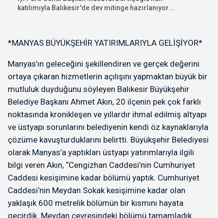
katılımıyla Balıkesir'de dev mitinge hazırlanıyor.
"İhanete karşı bayrak...
*MANYAS BÜYÜKŞEHİR YATIRIMLARIYLA GELİŞİYOR*
Manyas’ın geleceğini şekillendiren ve gerçek değerini
ortaya çıkaran hizmetlerin açılışını yapmaktan büyük bir
mutluluk duyduğunu söyleyen Balıkesir Büyükşehir
Belediye Başkanı Ahmet Akın, 20 ilçenin pek çok farklı
noktasında kronikleşen ve yıllardır ihmal edilmiş altyapı
ve üstyapı sorunlarını belediyenin kendi öz kaynaklarıyla
çözüme kavuşturduklarını belirtti. Büyükşehir Belediyesi
olarak Manyas’a yaptıkları üstyapı yatırımlarıyla ilgili
bilgi veren Akın, “Cengizhan Caddesi’nin Cumhuriyet
Caddesi kesişimine kadar bölümü yaptık. Cumhuriyet
Caddesi’nin Meydan Sokak kesişimine kadar olan
yaklaşık 600 metrelik bölümün bir kısmını hayata
geçirdik. Meydan çevresindeki bölümü tamamladık.