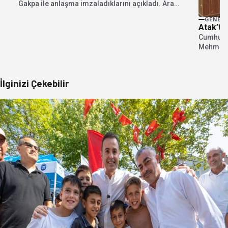
Gakpa ile anlaşma imzaladıklarını açıkladı. Ara
transfer dönemini değerlendiren...
GENEL
Atak’tan
Cumhuriy
Mehmet A
kullandığ
İlginizi Çekebilir