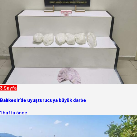
3.Sayfa
Balıkesir’de uyuşturucuya büyük darbe
1 hafta önce