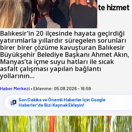
Akın: Benim derdim memlekete hizmet
hemşerim!
Balıkesir’in 20 ilçesinde hayata geçirdiği
yatırımlarla yıllardır süregelen sorunları
birer birer çözüme kavuşturan Balıkesir
Büyükşehir Belediye Başkanı Ahmet Akın,
Manyas’ta içme suyu hatları ile sıcak
asfalt çalışması yapılan bağlantı
yollarının…
Haber Merkezi
•
Eklenme:
05.08.2026 - 16:59
Son Dakika ve Önemli Haberler İçin Google
Haberler'de Bizi Kaynak Ekleyin!