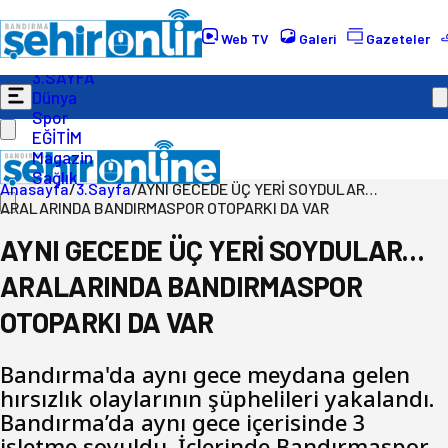
Gündem
Ekonomi
Web TV
Galeri
Gazeteler
Politika
3.SAYFA
Dünya
Spor
EĞİTİM
Magazin
Sağlık
Anasayfa
/
3.Sayfa
/
AYNI GECEDE ÜÇ YERİ SOYDULAR…
ARALARINDA BANDIRMASPOR OTOPARKI DA VAR
AYNI GECEDE ÜÇ YERİ SOYDULAR…
ARALARINDA BANDIRMASPOR
OTOPARKI DA VAR
Bandırma'da aynı gece meydana gelen
hırsızlık olaylarının şüphelileri yakalandı.
Bandırma’da aynı gece içerisinde 3
işletme soyuldu. İçlerinde Bandırmaspor