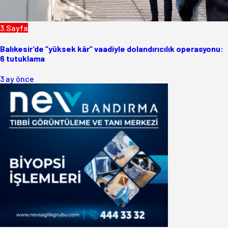
3.Sayfa
Balıkesir’de “yüksek kâr” vaadiyle dolandırıcılık operasyonu:
6 tutuklama
3 ay önce