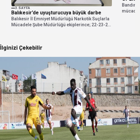
Bandırma
3.SAYFA
mücadele
Balıkesir’de uyuşturucuya büyük darbe
ticareti y
Balıkesir İl Emniyet Müdürlüğü Narkotik Suçlarla
Mücadele Şube Müdürlüğü ekiplerince; 22-23-24
Temmuz 2026 tarihlerinde...
İlginizi Çekebilir