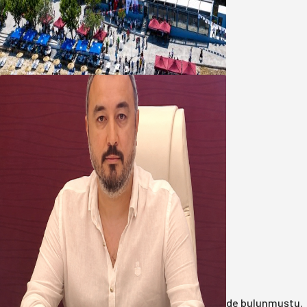
Bandırma Belediyesinden
Şirinçavuş’a hayat veren tesis
08 Ağustos 2026
Oğuzbeyi’nden Balıkesirspor
yönetimine cevap : Herkes kendine
yakışanı yapar, buluttan nem
kapmayın!
07 Ağustos 2026
Anasayfa
/
3.Sayfa
/
17 yıl önce çöp konteynerinde bulunmuştu.