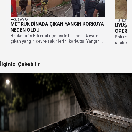
3.SAYFA
3.SAYF
METRUK BİNADA ÇIKAN YANGIN KORKUYA
UYUŞTU
NEDEN OLDU
OPERAS
Balıkesir’in Edremit ilçesinde bir metruk evde
Balıkesi
çıkan yangın çevre sakinlerini korkuttu. Yangın
silah ka
itfaiyenin hızlı...
operasyon
İlginizi Çekebilir