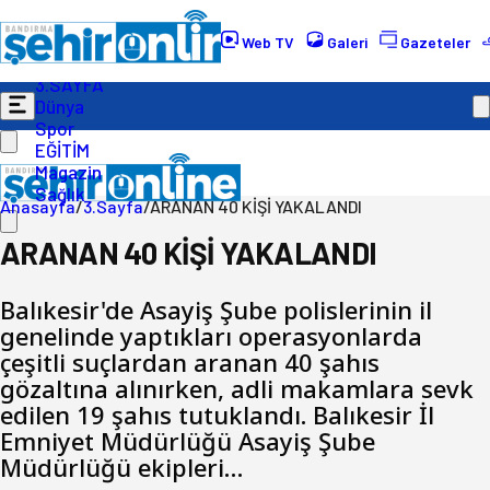
Gündem
Ekonomi
Web TV
Galeri
Gazeteler
Politika
3.SAYFA
Dünya
Spor
EĞİTİM
Magazin
Sağlık
Anasayfa
/
3.Sayfa
/
ARANAN 40 KİŞİ YAKALANDI
ARANAN 40 KİŞİ YAKALANDI
Balıkesir'de Asayiş Şube polislerinin il
genelinde yaptıkları operasyonlarda
çeşitli suçlardan aranan 40 şahıs
gözaltına alınırken, adli makamlara sevk
edilen 19 şahıs tutuklandı. Balıkesir İl
Emniyet Müdürlüğü Asayiş Şube
Müdürlüğü ekipleri…