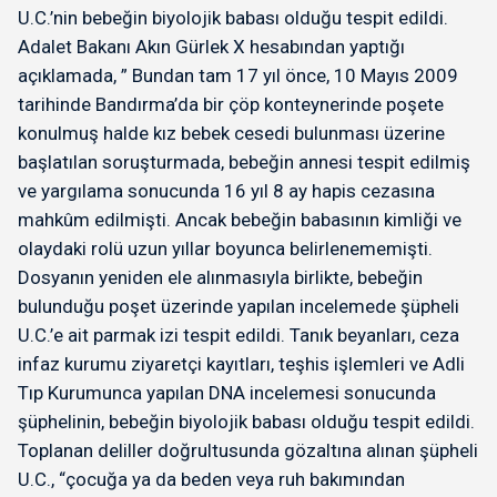
U.C.’nin bebeğin biyolojik babası olduğu tespit edildi.
Adalet Bakanı Akın Gürlek X hesabından yaptığı
açıklamada, ” Bundan tam 17 yıl önce, 10 Mayıs 2009
tarihinde Bandırma’da bir çöp konteynerinde poşete
konulmuş halde kız bebek cesedi bulunması üzerine
başlatılan soruşturmada, bebeğin annesi tespit edilmiş
ve yargılama sonucunda 16 yıl 8 ay hapis cezasına
mahkûm edilmişti. Ancak bebeğin babasının kimliği ve
olaydaki rolü uzun yıllar boyunca belirlenememişti.
Dosyanın yeniden ele alınmasıyla birlikte, bebeğin
bulunduğu poşet üzerinde yapılan incelemede şüpheli
U.C.’e ait parmak izi tespit edildi. Tanık beyanları, ceza
infaz kurumu ziyaretçi kayıtları, teşhis işlemleri ve Adli
Tıp Kurumunca yapılan DNA incelemesi sonucunda
şüphelinin, bebeğin biyolojik babası olduğu tespit edildi.
Toplanan deliller doğrultusunda gözaltına alınan şüpheli
U.C., “çocuğa ya da beden veya ruh bakımından