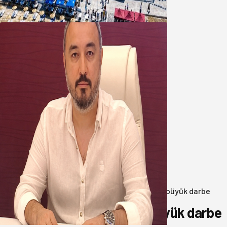
08 Ağustos 2026
Oğuzbeyi’nden Balıkesirspor
yönetimine cevap : Herkes kendine
yakışanı yapar, buluttan nem
kapmayın!
07 Ağustos 2026
Anasayfa
/
3.Sayfa
/
Balıkesir’de uyuşturucuya büyük darbe
Balıkesir’de uyuşturucuya büyük darbe