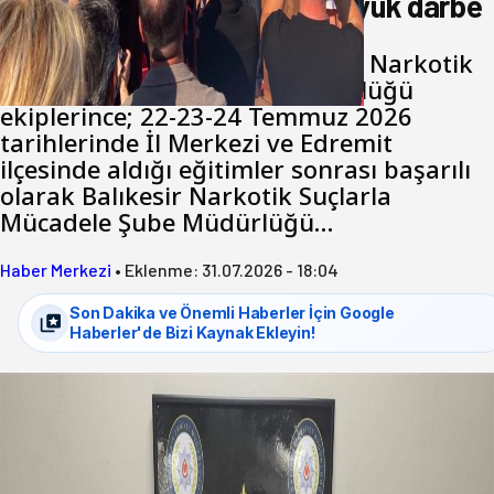
Balıkesir’de uyuşturucuya büyük darbe
Balıkesir İl Emniyet Müdürlüğü Narkotik
Suçlarla Mücadele Şube Müdürlüğü
ekiplerince; 22-23-24 Temmuz 2026
tarihlerinde İl Merkezi ve Edremit
ilçesinde aldığı eğitimler sonrası başarılı
olarak Balıkesir Narkotik Suçlarla
Mücadele Şube Müdürlüğü…
Haber Merkezi
•
Eklenme:
31.07.2026 - 18:04
Son Dakika ve Önemli Haberler İçin Google
Haberler'de Bizi Kaynak Ekleyin!