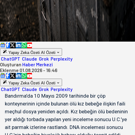
Yapay Zeka Özeti
AI Özeti
ChatGPT
Claude
Grok
Perplexity
Oluşturan
Haber Merkezi
Eklenme
01.08.2026 - 16:46
Yapay Zeka Özeti
AI Özeti
ChatGPT
Claude
Grok
Perplexity
Bandırma’da 10 Mayıs 2009 tarihinde bir çöp
konteynerinin içinde bulunan ölü kız bebeğe ilişkin faili
meçhul dosya yeniden açıldı. Kız bebeğin ölü bedeninin
yer aldığı torbada yapılan yeni inceleme sonucu U.C.’ye
ait parmak izlerine rastlandı. DNA incelemesi sonucu
U.C.’nin bebeğin biyolojik babası olduğu tespit edildi.