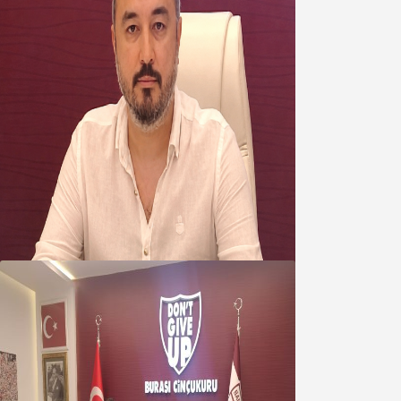
Oğuzbeyi’nden Balıkesirspor
yönetimine cevap : Herkes kendine
yakışanı yapar, buluttan nem
kapmayın!
07 Ağustos 2026