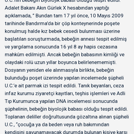
Adalet Bakanı Akın Gürlek X hesabından yaptığı
açıklamada, ” Bundan tam 17 yıl önce, 10 Mayıs 2009
tarihinde Bandırma’da bir çöp konteynerinde poşete
konulmuş halde kız bebek cesedi bulunması üzerine
başlatılan soruşturmada, bebeğin annesi tespit edilmiş
ve yargılama sonucunda 16 yıl 8 ay hapis cezasına
mahkûm edilmişti. Ancak bebeğin babasının kimliği ve
olaydaki rolü uzun yıllar boyunca belirlenememişti.
Dosyanın yeniden ele alınmasıyla birlikte, bebeğin
bulunduğu poşet üzerinde yapılan incelemede şüpheli
U.C.’e ait parmak izi tespit edildi. Tanık beyanları, ceza
infaz kurumu ziyaretçi kayıtları, teşhis işlemleri ve Adli
Tıp Kurumunca yapılan DNA incelemesi sonucunda
şüphelinin, bebeğin biyolojik babası olduğu tespit edildi.
Toplanan deliller doğrultusunda gözaltına alınan şüpheli
U.C., “çocuğa ya da beden veya ruh bakımından
kendisini savunamayacak durumda bulunan kişiye karşı