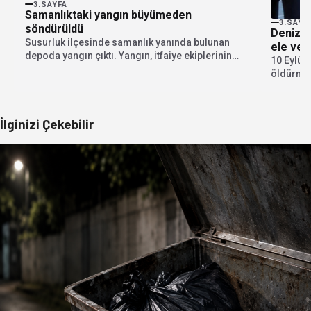
3.SAYFA
Samanlıktaki yangın büyümeden
3.SAYF
söndürüldü
Denizli’
Susurluk ilçesinde samanlık yanında bulunan
ele ver
depoda yangın çıktı. Yangın, itfaiye ekiplerinin
10 Eylül
müdahalesi sayesinde samanlığa...
öldürme o
saklandı
İlginizi Çekebilir