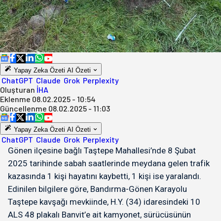
Yapay Zeka Özeti
AI Özeti
ChatGPT
Claude
Grok
Perplexity
Oluşturan
İHA
Eklenme
08.02.2025 - 10:54
Güncellenme
08.02.2025 - 11:03
Yapay Zeka Özeti
AI Özeti
ChatGPT
Claude
Grok
Perplexity
Gönen ilçesine bağlı Taştepe Mahallesi’nde 8 Şubat
2025 tarihinde sabah saatlerinde meydana gelen trafik
kazasında 1 kişi hayatını kaybetti, 1 kişi ise yaralandı.
Edinilen bilgilere göre, Bandırma-Gönen Karayolu
Taştepe kavşağı mevkiinde, H.Y. (34) idaresindeki 10
ALS 48 plakalı Banvit’e ait kamyonet, sürücüsünün