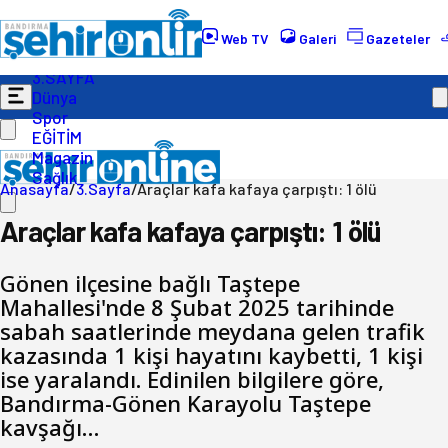
Gündem
Ekonomi
Web TV
Galeri
Gazeteler
Politika
3.SAYFA
Dünya
Spor
EĞİTİM
Magazin
Sağlık
Anasayfa
/
3.Sayfa
/
Araçlar kafa kafaya çarpıştı: 1 ölü
Araçlar kafa kafaya çarpıştı: 1 ölü
Gönen ilçesine bağlı Taştepe
Mahallesi'nde 8 Şubat 2025 tarihinde
sabah saatlerinde meydana gelen trafik
kazasında 1 kişi hayatını kaybetti, 1 kişi
ise yaralandı. Edinilen bilgilere göre,
Bandırma-Gönen Karayolu Taştepe
kavşağı…