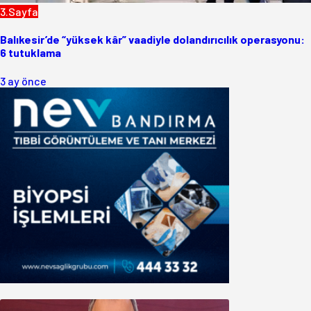
3.Sayfa
Balıkesir’de “yüksek kâr” vaadiyle dolandırıcılık operasyonu:
6 tutuklama
3 ay önce