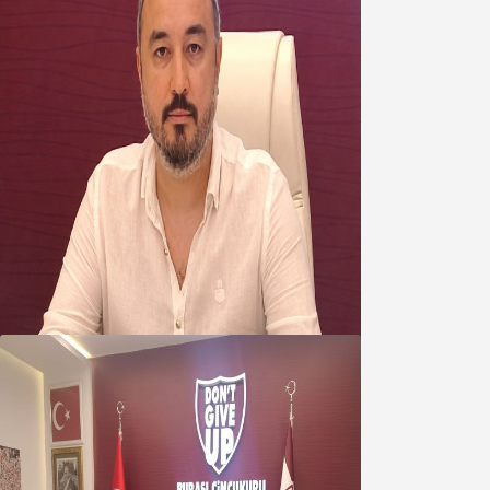
Oğuzbeyi’nden Balıkesirspor
yönetimine cevap : Herkes kendine
yakışanı yapar, buluttan nem
kapmayın!
07 Ağustos 2026