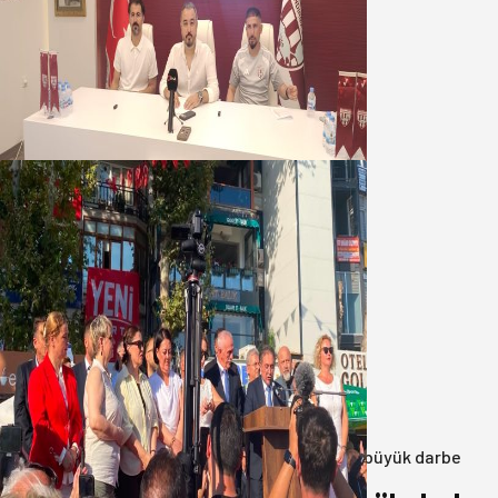
Oğuzbeyi : Transferlerde takımın
geleceğini, kulübün ekonomisini
düşündük
07 Ağustos 2026
Yeni Parti Bandırma Teşkilatı kuruldu
06 Ağustos 2026
Anasayfa
/
3.Sayfa
/
Balıkesir’de uyuşturucuya büyük darbe