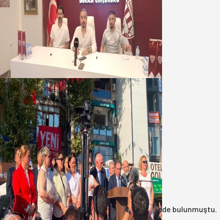
Oğuzbeyi : Transferlerde takımın
geleceğini, kulübün ekonomisini
düşündük
07 Ağustos 2026
Yeni Parti Bandırma Teşkilatı kuruldu
06 Ağustos 2026
Anasayfa
/
3.Sayfa
/
17 yıl önce çöp konteynerinde bulunmuştu.
Katil zanlısı babası çıktı!