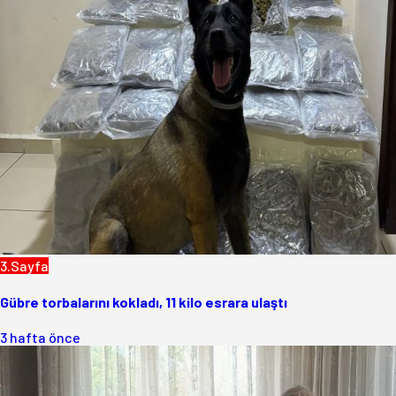
3.Sayfa
Gübre torbalarını kokladı, 11 kilo esrara ulaştı
3 hafta önce