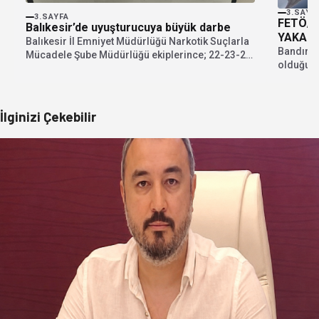
3.SAYF
3.SAYFA
FETÖ/P
Balıkesir’de uyuşturucuya büyük darbe
YAKALA
Balıkesir İl Emniyet Müdürlüğü Narkotik Suçlarla
Bandırma
Mücadele Şube Müdürlüğü ekiplerince; 22-23-24
olduğu g
Temmuz 2026 tarihlerinde...
yakaland
İlginizi Çekebilir