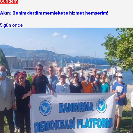
Gündem
Akın: Benim derdim memlekete hizmet hemşerim!
5 gün önce