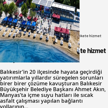
Bandırma Belediyesinden
Şirinçavuş’a hayat veren tesis
08 Ağustos 2026
Anasayfa
/
Gündem
/
Akın: Benim derdim memlekete hizmet
hemşerim!
Akın: Benim derdim memlekete hizmet
hemşerim!
Balıkesir’in 20 ilçesinde hayata geçirdiği
yatırımlarla yıllardır süregelen sorunları
birer birer çözüme kavuşturan Balıkesir
Büyükşehir Belediye Başkanı Ahmet Akın,
Manyas’ta içme suyu hatları ile sıcak
asfalt çalışması yapılan bağlantı
yollarının…