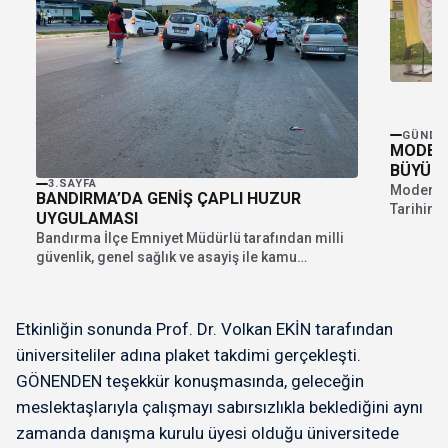
GÜNDE
MODER
BÜYÜK 
3.SAYFA
Modern P
BANDIRMA’DA GENİŞ ÇAPLI HUZUR
Tarihind
UYGULAMASI
Run Şehir
Bandırma İlçe Emniyet Müdürlü tarafından milli
güvenlik, genel sağlık ve asayiş ile kamu
düzeninin...
Etkinliğin sonunda Prof. Dr. Volkan EKİN tarafından
üniversiteliler adına plaket takdimi gerçekleşti.
GÖNENDEN teşekkür konuşmasında, geleceğin
meslektaşlarıyla çalışmayı sabırsızlıkla beklediğini aynı
zamanda danışma kurulu üyesi olduğu üniversitede