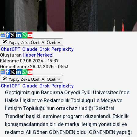
Yapay Zeka Özeti
AI Özeti
ChatGPT
Claude
Grok
Perplexity
Oluşturan
Haber Merkezi
Eklenme
07.06.2024 - 15:37
Güncellenme
26.03.2025 - 16:53
Yapay Zeka Özeti
AI Özeti
ChatGPT
Claude
Grok
Perplexity
Geçtiğimiz gün Bandırma Onyedi Eylül Üniversitesi’nde
Halkla İlişkiler ve Reklamcılık Topluluğu ile Medya ve
İletişim Topluluğu’nun ortak hazırladığı ‘Sektörel
Trendler’ başlıklı seminer programı düzenlendi. Etkinlik
konuşmacılarından biri de marka iletişim yöneticisi ve
reklamcı Ali Gönen GÖNENDEN oldu. GÖNENDEN yaptığı