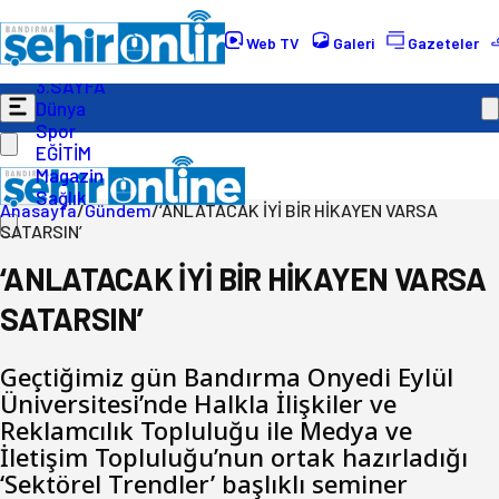
Gündem
Ekonomi
Web TV
Galeri
Gazeteler
Politika
3.SAYFA
Dünya
Spor
EĞİTİM
Magazin
Sağlık
Anasayfa
/
Gündem
/
‘ANLATACAK İYİ BİR HİKAYEN VARSA
SATARSIN’
‘ANLATACAK İYİ BİR HİKAYEN VARSA
SATARSIN’
Geçtiğimiz gün Bandırma Onyedi Eylül
Üniversitesi’nde Halkla İlişkiler ve
Reklamcılık Topluluğu ile Medya ve
İletişim Topluluğu’nun ortak hazırladığı
‘Sektörel Trendler’ başlıklı seminer