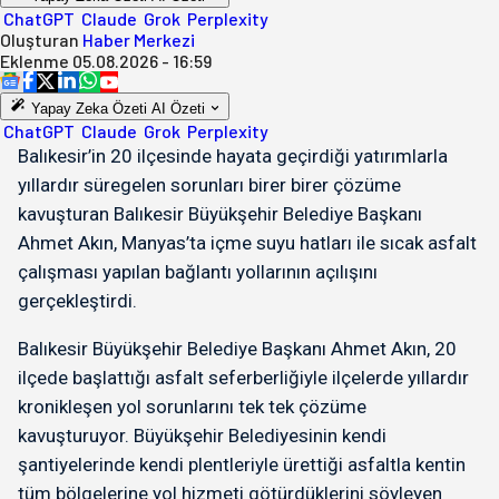
ChatGPT
Claude
Grok
Perplexity
Oluşturan
Haber Merkezi
Eklenme
05.08.2026 - 16:59
Yapay Zeka Özeti
AI Özeti
ChatGPT
Claude
Grok
Perplexity
Balıkesir’in 20 ilçesinde hayata geçirdiği yatırımlarla
yıllardır süregelen sorunları birer birer çözüme
kavuşturan Balıkesir Büyükşehir Belediye Başkanı
Ahmet Akın, Manyas’ta içme suyu hatları ile sıcak asfalt
çalışması yapılan bağlantı yollarının açılışını
gerçekleştirdi.
Balıkesir Büyükşehir Belediye Başkanı Ahmet Akın, 20
ilçede başlattığı asfalt seferberliğiyle ilçelerde yıllardır
kronikleşen yol sorunlarını tek tek çözüme
kavuşturuyor. Büyükşehir Belediyesinin kendi
şantiyelerinde kendi plentleriyle ürettiği asfaltla kentin
tüm bölgelerine yol hizmeti götürdüklerini söyleyen