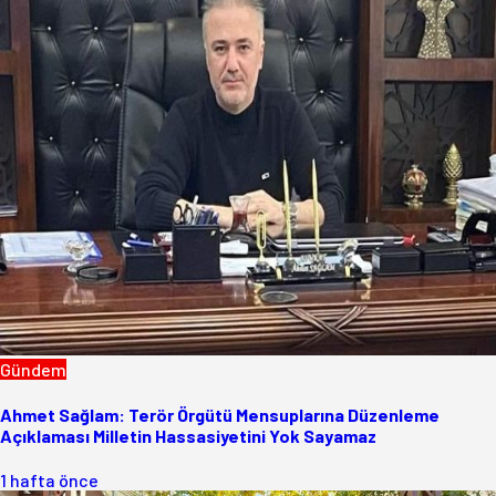
Gündem
Ahmet Sağlam: Terör Örgütü Mensuplarına Düzenleme
Açıklaması Milletin Hassasiyetini Yok Sayamaz
1 hafta önce