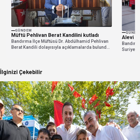
GÜNDEM
GÜNDE
Müftü Pehlivan Berat Kandilini kutladı
Alevi k
Bandırma İlçe Müftüsü Dr. Abdülhamid Pehlivan
Bandırma
Berat Kandili dolayısıyla açıklamalarda bulundu.
Suriye'd
Kandil geceleri gibi...
amacıyla
İlginizi Çekebilir