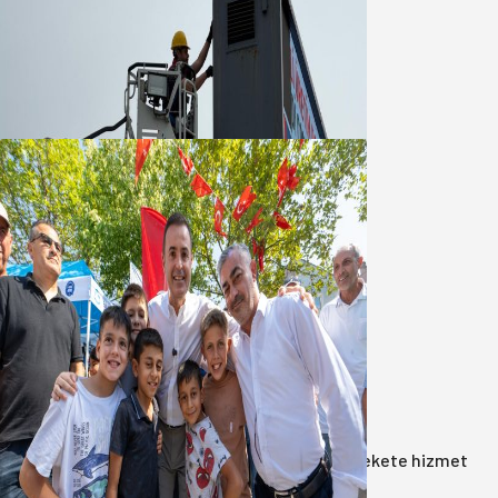
Büyükşehir Çevresel İzleme Ağını
Bandırma ile Güçlendirdi
05 Ağustos 2026
Akın: Benim derdim memlekete
hizmet hemşerim!
05 Ağustos 2026
Anasayfa
/
Gündem
/
Akın: Benim derdim memlekete hizmet
hemşerim!