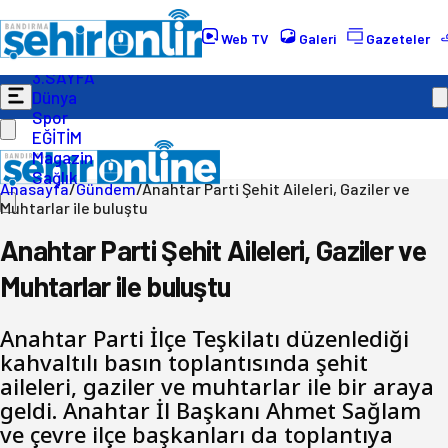
Gündem
Ekonomi
Web TV
Galeri
Gazeteler
Politika
3.SAYFA
Dünya
Spor
EĞİTİM
Magazin
Sağlık
Anasayfa
/
Gündem
/
Anahtar Parti Şehit Aileleri, Gaziler ve
Muhtarlar ile buluştu
Anahtar Parti Şehit Aileleri, Gaziler ve
Muhtarlar ile buluştu
Anahtar Parti İlçe Teşkilatı düzenlediği
kahvaltılı basın toplantısında şehit
aileleri, gaziler ve muhtarlar ile bir araya
geldi. Anahtar İl Başkanı Ahmet Sağlam
ve çevre ilçe başkanları da toplantıya