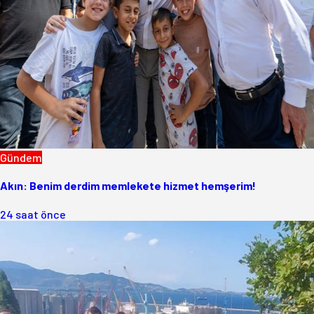
Gündem
Akın: Benim derdim memlekete hizmet hemşerim!
24 saat önce