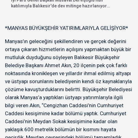
katılımıyla Balıkesir'de dev mitinge hazırlanıyor.
"İhanete karşı bayrak...
*MANYAS BÜYÜKŞEHİR YATIRIMLARIYLA GELİŞİYOR*
Manyas’ın geleceğini şekillendiren ve gerçek değerini
ortaya çıkaran hizmetlerin açılışını yapmaktan büyük bir
mutluluk duyduğunu söyleyen Balıkesir Büyükşehir
Belediye Başkanı Ahmet Akın, 20 ilçenin pek çok farklı
noktasında kronikleşen ve yıllardır ihmal edilmiş altyapı
ve üstyapı sorunlarını belediyenin kendi öz kaynaklarıyla
çözüme kavuşturduklarını belirtti. Büyükşehir Belediyesi
olarak Manyas’a yaptıkları üstyapı yatırımlarıyla ilgili
bilgi veren Akın, “Cengizhan Caddesi’nin Cumhuriyet
Caddesi kesişimine kadar bölümü yaptık. Cumhuriyet
Caddesi’nin Meydan Sokak kesişimine kadar olan
yaklaşık 600 metrelik bölümün bir kısmını hayata
geçirdik. Meydan çevresindeki bölümü tamamladık.