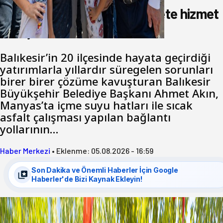
Akın: Benim derdim memlekete hizmet
hemşerim!
Balıkesir’in 20 ilçesinde hayata geçirdiği
yatırımlarla yıllardır süregelen sorunları
birer birer çözüme kavuşturan Balıkesir
Büyükşehir Belediye Başkanı Ahmet Akın,
Manyas’ta içme suyu hatları ile sıcak
asfalt çalışması yapılan bağlantı
yollarının…
Haber Merkezi
•
Eklenme:
05.08.2026 - 16:59
Son Dakika ve Önemli Haberler İçin Google
Haberler'de Bizi Kaynak Ekleyin!