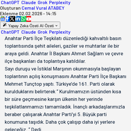
ChatGPT
Claude
Grok
Perplexity
Oluşturan
Cemal Vural ATABEY
Eklenme
02.02.2026 - 14:15
Yapay Zeka Özeti
AI Özeti
ChatGPT
Claude
Grok
Perplexity
Anahtar Parti İlçe Teşkilatı düzenlediği kahvaltılı basın
toplantısında şehit aileleri, gaziler ve muhtarlar ile bir
araya geldi. Anahtar İl Başkanı Ahmet Sağlam ve çevre
ilçe başkanları da toplantıya katıldılar.
Sayı duruşu ve İstiklal Marşının okunmasıyla başlayan
toplantının açılış konuşmasını Anahtar Parti İlçe Başkanı
Mehmet Tunçtop yaptı. Türkiye’de 161. Parti olarak
kurulduklarını belirterek “ Kurulmamızın üstünden kısa
bir süre geçmesine karşın ülkenin her yerinde
teşkilatlanmamızı tamamladık. İnançlı arkadaşlarımızla
beraber çalışarak Anahtar Parti’yi 5. Büyük parti
konumuna taşıdık. Daha çok çalışıp daha iyi yerlere
geleceğiz. “ Dedi.