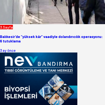
3.Sayfa
Balıkesir’de “yüksek kâr” vaadiyle dolandırıcılık operasyonu:
6 tutuklama
3 ay önce