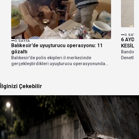
3.SAYF
6 AYDA
3.SAYFA
Balıkesir’de uyuşturucu operasyonu: 11
KESİLD
gözaltı
Bandırma
Balıkesir’de polis ekipleri il merkezinde
Denetlem
gerçekleştirdikleri uyuşturucu operasyonunda
ilk 6 ayı
11 kişi gözaltına aldı. Operasyonda çok...
İlginizi Çekebilir