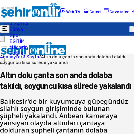
Gündem
Ekonomi
Web TV
Galeri
Gazeteler
Politika
3.SAYFA
Dünya
Spor
EĞİTİM
Magazin
Sağlık
Anasayfa
/
3.Sayfa
/
Altın dolu çanta son anda dolaba takıldı,
soyguncu kısa sürede yakalandı
Altın dolu çanta son anda dolaba
takıldı, soyguncu kısa sürede yakalandı
Balıkesir'de bir kuyumcuya güpegündüz
silahlı soygun girişiminde bulunan
şüpheli yakalandı. Anbean kameraya
yansıyan olayda altınları çantaya
dolduran şüpheli çantanın dolaba