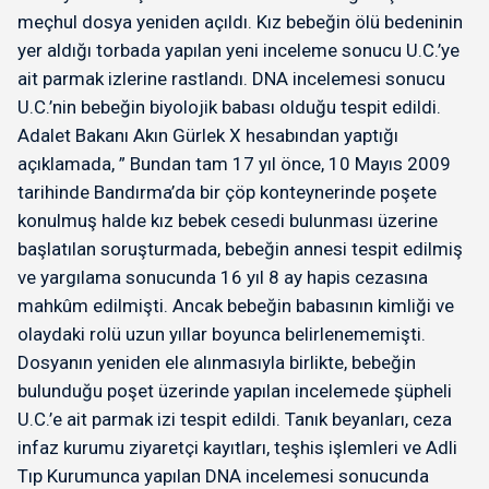
meçhul dosya yeniden açıldı. Kız bebeğin ölü bedeninin
yer aldığı torbada yapılan yeni inceleme sonucu U.C.’ye
ait parmak izlerine rastlandı. DNA incelemesi sonucu
U.C.’nin bebeğin biyolojik babası olduğu tespit edildi.
Adalet Bakanı Akın Gürlek X hesabından yaptığı
açıklamada, ” Bundan tam 17 yıl önce, 10 Mayıs 2009
tarihinde Bandırma’da bir çöp konteynerinde poşete
konulmuş halde kız bebek cesedi bulunması üzerine
başlatılan soruşturmada, bebeğin annesi tespit edilmiş
ve yargılama sonucunda 16 yıl 8 ay hapis cezasına
mahkûm edilmişti. Ancak bebeğin babasının kimliği ve
olaydaki rolü uzun yıllar boyunca belirlenememişti.
Dosyanın yeniden ele alınmasıyla birlikte, bebeğin
bulunduğu poşet üzerinde yapılan incelemede şüpheli
U.C.’e ait parmak izi tespit edildi. Tanık beyanları, ceza
infaz kurumu ziyaretçi kayıtları, teşhis işlemleri ve Adli
Tıp Kurumunca yapılan DNA incelemesi sonucunda