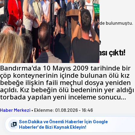
Yeni Parti Bandırma Teşkilatı kuruldu
06 Ağustos 2026
Anasayfa
/
3.Sayfa
/
17 yıl önce çöp konteynerinde bulunmuştu.
Katil zanlısı babası çıktı!
17 yıl önce çöp konteynerinde
bulunmuştu. Katil zanlısı babası çıktı!
Bandırma'da 10 Mayıs 2009 tarihinde bir
çöp konteynerinin içinde bulunan ölü kız
bebeğe ilişkin faili meçhul dosya yeniden
açıldı. Kız bebeğin ölü bedeninin yer aldığı
torbada yapılan yeni inceleme sonucu…
Haber Merkezi
•
Eklenme:
01.08.2026 - 16:46
Son Dakika ve Önemli Haberler İçin Google
Haberler'de Bizi Kaynak Ekleyin!