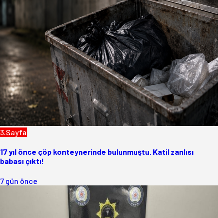
3.Sayfa
17 yıl önce çöp konteynerinde bulunmuştu. Katil zanlısı
babası çıktı!
7 gün önce