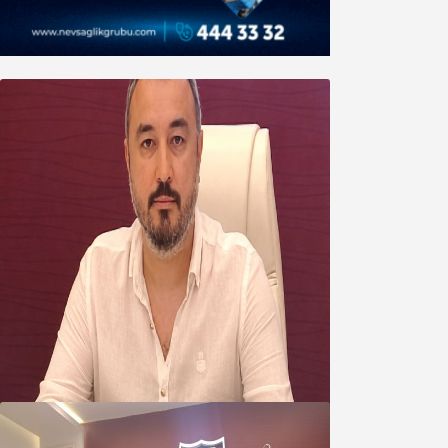
Oğuzbeyi’nden Balıkesirspor
yönetimine cevap : Herkes kendine
yakışanı yapar, buluttan nem
kapmayın!
07 Ağustos 2026