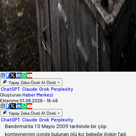
Yapay Zeka Özeti
AI Özeti
ChatGPT
Claude
Grok
Perplexity
Oluşturan
Haber Merkezi
Eklenme
01.08.2026 - 16:46
Yapay Zeka Özeti
AI Özeti
ChatGPT
Claude
Grok
Perplexity
Bandırma’da 10 Mayıs 2009 tarihinde bir çöp
konteynerinin içinde bulunan ölü kız bebeğe ilişkin faili