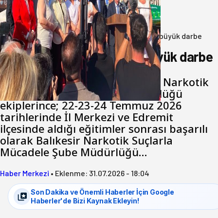
Yeni Parti Bandırma Teşkilatı kuruldu
06 Ağustos 2026
Anasayfa
/
3.Sayfa
/
Balıkesir’de uyuşturucuya büyük darbe
Balıkesir’de uyuşturucuya büyük darbe
Balıkesir İl Emniyet Müdürlüğü Narkotik
Suçlarla Mücadele Şube Müdürlüğü
ekiplerince; 22-23-24 Temmuz 2026
tarihlerinde İl Merkezi ve Edremit
ilçesinde aldığı eğitimler sonrası başarılı
olarak Balıkesir Narkotik Suçlarla
Mücadele Şube Müdürlüğü…
Haber Merkezi
•
Eklenme:
31.07.2026 - 18:04
Son Dakika ve Önemli Haberler İçin Google
Haberler'de Bizi Kaynak Ekleyin!