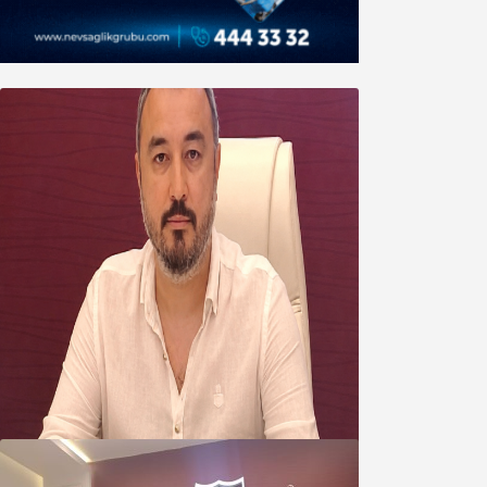
Oğuzbeyi’nden Balıkesirspor
yönetimine cevap : Herkes kendine
yakışanı yapar, buluttan nem
kapmayın!
07 Ağustos 2026