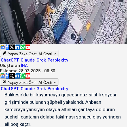
Yapay Zeka Özeti
AI Özeti
ChatGPT
Claude
Grok
Perplexity
Oluşturan
İHA
Eklenme
28.02.2025 - 09:30
Yapay Zeka Özeti
AI Özeti
ChatGPT
Claude
Grok
Perplexity
Balıkesir’de bir kuyumcuya güpegündüz silahlı soygun
girişiminde bulunan şüpheli yakalandı. Anbean
kameraya yansıyan olayda altınları çantaya dolduran
şüpheli çantanın dolaba takılması sonucu olay yerinden
eli boş kaçtı.