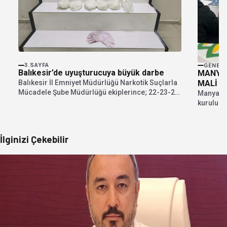
3.SAYFA
GENEL
Balıkesir’de uyuşturucuya büyük darbe
MANYAS
MALİ K
Balıkesir İl Emniyet Müdürlüğü Narkotik Suçlarla
Mücadele Şube Müdürlüğü ekiplerince; 22-23-24
Manyas Y
Temmuz 2026 tarihlerinde...
kurulu or
merkezin
İlginizi Çekebilir