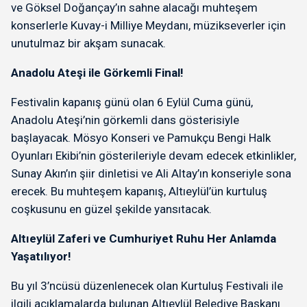
ve Göksel Doğançay’ın sahne alacağı muhteşem
konserlerle Kuvay-i Milliye Meydanı, müzikseverler için
unutulmaz bir akşam sunacak.
Anadolu Ateşi ile Görkemli Final!
Festivalin kapanış günü olan 6 Eylül Cuma günü,
Anadolu Ateşi’nin görkemli dans gösterisiyle
başlayacak. Mösyo Konseri ve Pamukçu Bengi Halk
Oyunları Ekibi’nin gösterileriyle devam edecek etkinlikler,
Sunay Akın’ın şiir dinletisi ve Ali Altay’ın konseriyle sona
erecek. Bu muhteşem kapanış, Altıeylül’ün kurtuluş
coşkusunu en güzel şekilde yansıtacak.
Altıeylül Zaferi ve Cumhuriyet Ruhu Her Anlamda
Yaşatılıyor!
Bu yıl 3’ncüsü düzenlenecek olan Kurtuluş Festivali ile
ilgili açıklamalarda bulunan Altıeylül Belediye Başkanı