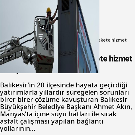
Büyükşehir Çevresel İzleme Ağını
Bandırma ile Güçlendirdi
05 Ağustos 2026
Anasayfa
/
Gündem
/
Akın: Benim derdim memlekete hizmet
hemşerim!
Akın: Benim derdim memlekete hizmet
hemşerim!
Balıkesir’in 20 ilçesinde hayata geçirdiği
yatırımlarla yıllardır süregelen sorunları
birer birer çözüme kavuşturan Balıkesir
Büyükşehir Belediye Başkanı Ahmet Akın,
Manyas’ta içme suyu hatları ile sıcak
asfalt çalışması yapılan bağlantı
yollarının…