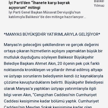
Balıkesi
İyi Parti’den “İhanete karşı bayrak
Yılmaz, s
açıyorum” mitingi
hizmetle
İyi Parti Genel Başkan Müsavat Dervişoğlu'nun
katılımıyla Balıkesir'de dev mitinge hazırlanıyor.
"İhanete karşı bayrak...
*MANYAS BÜYÜKŞEHİR YATIRIMLARIYLA GELİŞİYOR*
Manyas’ın geleceğini şekillendiren ve gerçek değerini
ortaya çıkaran hizmetlerin açılışını yapmaktan büyük bir
mutluluk duyduğunu söyleyen Balıkesir Büyükşehir
Belediye Başkanı Ahmet Akın, 20 ilçenin pek çok farklı
noktasında kronikleşen ve yıllardır ihmal edilmiş altyapı
ve üstyapı sorunlarını belediyenin kendi öz kaynaklarıyla
çözüme kavuşturduklarını belirtti. Büyükşehir Belediyesi
olarak Manyas’a yaptıkları üstyapı yatırımlarıyla ilgili
bilgi veren Akın, “Cengizhan Caddesi’nin Cumhuriyet
Caddesi kesişimine kadar bölümü yaptık. Cumhuriyet
Caddesi’nin Meydan Sokak kesişimine kadar olan