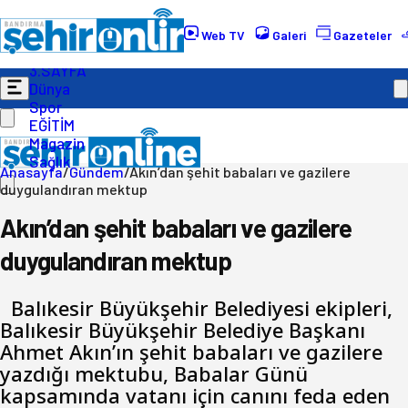
Gündem
Ekonomi
Web TV
Galeri
Gazeteler
Politika
3.SAYFA
Dünya
Spor
EĞİTİM
Magazin
Sağlık
Anasayfa
/
Gündem
/
Akın’dan şehit babaları ve gazilere
duygulandıran mektup
Akın’dan şehit babaları ve gazilere
duygulandıran mektup
Balıkesir Büyükşehir Belediyesi ekipleri,
Balıkesir Büyükşehir Belediye Başkanı
Ahmet Akın’ın şehit babaları ve gazilere
yazdığı mektubu, Babalar Günü
kapsamında vatanı için canını feda eden