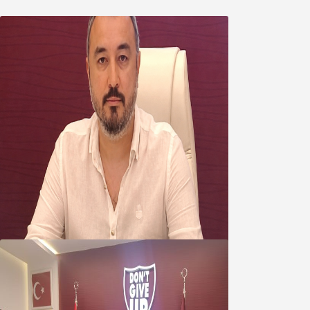
Oğuzbeyi’nden Balıkesirspor
yönetimine cevap : Herkes kendine
yakışanı yapar, buluttan nem
kapmayın!
07 Ağustos 2026