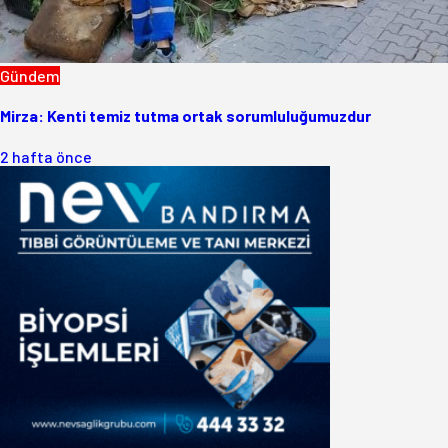
Gündem
Mirza: Kenti temiz tutma ortak sorumluluğumuzdur
2 hafta önce