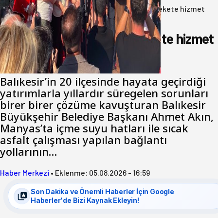
Anasayfa
/
Gündem
/
Akın: Benim derdim memlekete hizmet
hemşerim!
Akın: Benim derdim memlekete hizmet
hemşerim!
Balıkesir’in 20 ilçesinde hayata geçirdiği
yatırımlarla yıllardır süregelen sorunları
birer birer çözüme kavuşturan Balıkesir
Büyükşehir Belediye Başkanı Ahmet Akın,
Manyas’ta içme suyu hatları ile sıcak
asfalt çalışması yapılan bağlantı
yollarının…
Haber Merkezi
•
Eklenme:
05.08.2026 - 16:59
Son Dakika ve Önemli Haberler İçin Google
Haberler'de Bizi Kaynak Ekleyin!