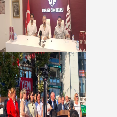
Oğuzbeyi : Transferlerde takımın
geleceğini, kulübün ekonomisini
düşündük
07 Ağustos 2026
Yeni Parti Bandırma Teşkilatı kuruldu
06 Ağustos 2026