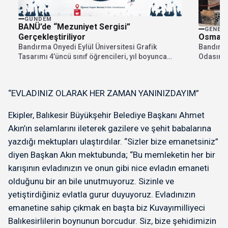
GÜNDEM
BANÜ’de “Mezuniyet Sergisi”
GENEL
Gerçekleştiriliyor
Osman 
Bandırma Onyedi Eylül Üniversitesi Grafik
Bandırma
Tasarımı 4’üncü sınıf öğrencileri, yıl boyunca
Odasının 
emek vererek hazırladıkları...
listenin y
“EVLADINIZ OLARAK HER ZAMAN YANINIZDAYIM”
Ekipler, Balıkesir Büyükşehir Belediye Başkanı Ahmet
Akın’ın selamlarını ileterek gazilere ve şehit babalarına
yazdığı mektupları ulaştırdılar. “Sizler bize emanetsiniz”
diyen Başkan Akın mektubunda; “Bu memleketin her bir
karışının evladınızın ve onun gibi nice evladın emaneti
olduğunu bir an bile unutmuyoruz. Sizinle ve
yetiştirdiğiniz evlatla gurur duyuyoruz. Evladınızın
emanetine sahip çıkmak en başta biz Kuvayımilliyeci
Balıkesirlilerin boynunun borcudur. Siz, bize şehidimizin