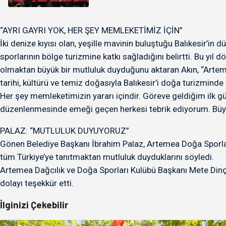
“AYRI GAYRI YOK, HER ŞEY MEMLEKETİMİZ İÇİN”
İki denize kıyısı olan, yeşille mavinin buluştuğu Balıkesir’i
sporlarının bölge turizmine katkı sağladığını belirtti. Bu yı
olmaktan büyük bir mutluluk duyduğunu aktaran Akın, “Artemea
tarihi, kültürü ve temiz doğasıyla Balıkesir’i doğa turizminde
Her şey memleketimizin yararı içindir. Göreve geldiğim ilk gü
düzenlenmesinde emeği geçen herkesi tebrik ediyorum. Büyük
PALAZ: “MUTLULUK DUYUYORUZ”
Gönen Belediye Başkanı İbrahim Palaz, Artemea Doğa Sporları
tüm Türkiye’ye tanıtmaktan mutluluk duyduklarını söyledi.
Artemea Dağcılık ve Doğa Sporları Kulübü Başkanı Mete Dinç
dolayı teşekkür etti.
İlginizi Çekebilir