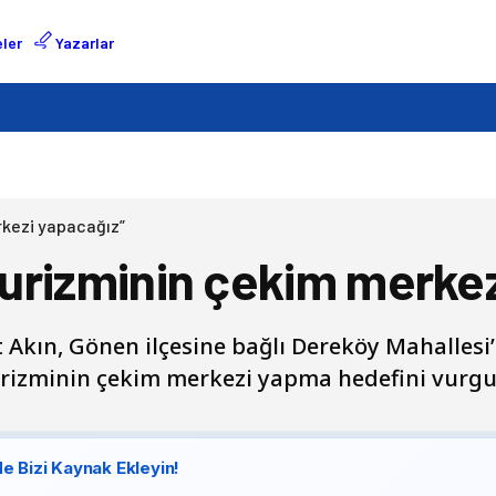
ler
Yazarlar
rkezi yapacağız”
 turizminin çekim merke
 Akın, Gönen ilçesine bağlı Dereköy Mahalles
a turizminin çekim merkezi yapma hedefini vurg
e Bizi Kaynak Ekleyin!