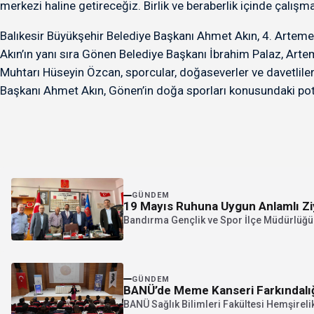
merkezi haline getireceğiz. Birlik ve beraberlik içinde çalışm
Balıkesir Büyükşehir Belediye Başkanı Ahmet Akın, 4. Artemea
Akın’ın yanı sıra Gönen Belediye Başkanı İbrahim Palaz, Art
Muhtarı Hüseyin Özcan, sporcular, doğaseverler ve davetliler 
Başkanı Ahmet Akın, Gönen’in doğa sporları konusundaki potan
GÜNDEM
19 Mayıs Ruhuna Uygun Anlamlı Zi
Bandırma Gençlik ve Spor İlçe Müdürlüğü 
GÜNDEM
BANÜ’de Meme Kanseri Farkındalı
BANÜ Sağlık Bilimleri Fakültesi Hemşirel