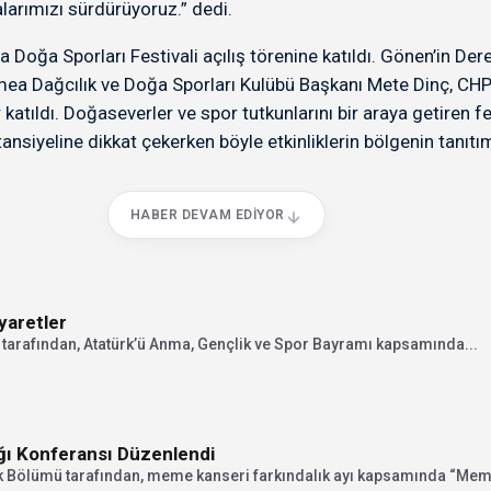
alarımızı sürdürüyoruz.” dedi.
 Doğa Sporları Festivali açılış törenine katıldı. Gönen’in D
emea Dağcılık ve Doğa Sporları Kulübü Başkanı Mete Dinç, CH
katıldı. Doğaseverler ve spor tutkunlarını bir araya getiren 
siyeline dikkat çekerken böyle etkinliklerin bölgenin tanıtım
HABER DEVAM EDIYOR
yaretler
tarafından, Atatürk’ü Anma, Gençlik ve Spor Bayramı kapsamında...
ğı Konferansı Düzenlendi
ik Bölümü tarafından, meme kanseri farkındalık ayı kapsamında “Mem