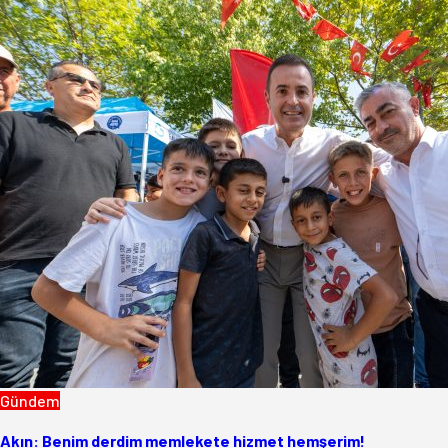
Gündem
Akın: Benim derdim memlekete hizmet hemşerim!