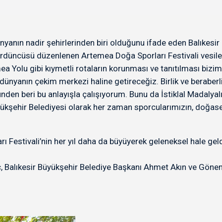
n dünyanın nadir şehirlerinden biri olduğunu ifade eden Balıke
l dördüncüsü düzenlenen Artemea Doğa Sporları Festivali vesile
 Yolu gibi kıymetli rotaların korunması ve tanıtılması bizim 
 dünyanın çekim merkezi haline getireceğiz. Birlik ve beraberl
nden beri bu anlayışla çalışıyorum. Bunu da İstiklal Madalyal
şehir Belediyesi olarak her zaman sporcularımızın, doğasev
 Festivali’nin her yıl daha da büyüyerek geleneksel hale gel
, Balıkesir Büyükşehir Belediye Başkanı Ahmet Akın ve Gönen