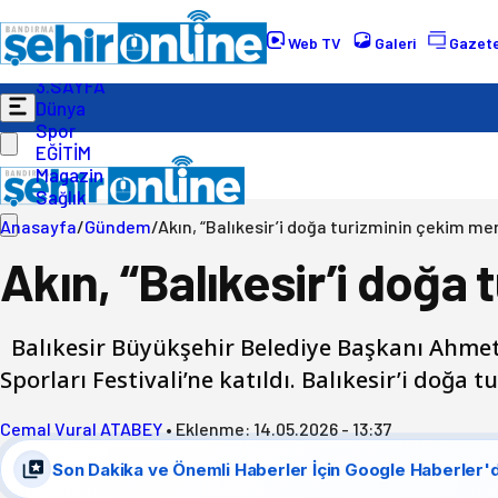
Gündem
Ekonomi
Web TV
Galeri
Gazete
Politika
3.SAYFA
Dünya
Spor
EĞİTİM
Magazin
Sağlık
Anasayfa
/
Gündem
/
Akın, “Balıkesir’i doğa turizminin çekim me
Akın, “Balıkesir’i doğa
Balıkesir Büyükşehir Belediye Başkanı Ahmet
Sporları Festivali’ne katıldı. Balıkesir’i doğ
Cemal Vural ATABEY
•
Eklenme:
14.05.2026 - 13:37
Son Dakika ve Önemli Haberler İçin Google Haberler'd