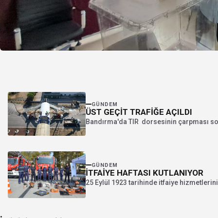
GÜNDEM
ÜST GEÇİT TRAFİĞE AÇILDI
Bandırma'da TIR dorsesinin çarpması sonuc
GÜNDEM
İTFAİYE HAFTASI KUTLANIYOR
25 Eylül 1923 tarihinde itfaiye hizmetleri