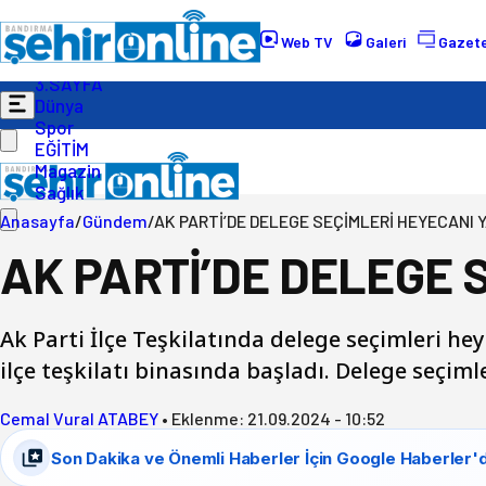
Gündem
Ekonomi
Web TV
Galeri
Gazete
Politika
3.SAYFA
Dünya
Spor
EĞİTİM
Magazin
Sağlık
Anasayfa
/
Gündem
/
AK PARTİ’DE DELEGE SEÇİMLERİ HEYECANI 
AK PARTİ’DE DELEGE 
Ak Parti İlçe Teşkilatında delege seçimleri he
ilçe teşkilatı binasında başladı. Delege seçi
Cemal Vural ATABEY
•
Eklenme:
21.09.2024 - 10:52
Son Dakika ve Önemli Haberler İçin Google Haberler'd