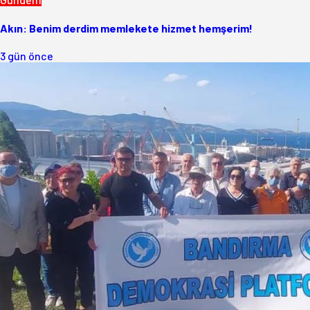
Akın: Benim derdim memlekete hizmet hemşerim!
3 gün önce