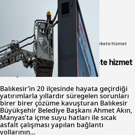
Büyükşehir Çevresel İzleme Ağını
Bandırma ile Güçlendirdi
05 Ağustos 2026
Anasayfa
/
Gündem
/
Akın: Benim derdim memlekete hizmet
hemşerim!
Akın: Benim derdim memlekete hizmet
hemşerim!
Balıkesir’in 20 ilçesinde hayata geçirdiği
yatırımlarla yıllardır süregelen sorunları
birer birer çözüme kavuşturan Balıkesir
Büyükşehir Belediye Başkanı Ahmet Akın,
Manyas’ta içme suyu hatları ile sıcak
asfalt çalışması yapılan bağlantı
yollarının…