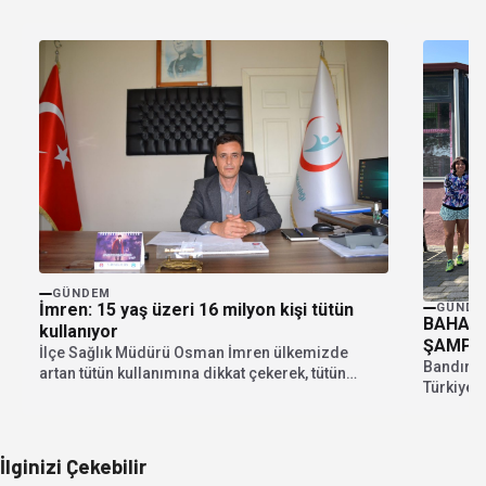
GÜNDEM
İmren: 15 yaş üzeri 16 milyon kişi tütün
GÜNDE
BAHAR 
kullanıyor
ŞAMPİY
İlçe Sağlık Müdürü Osman İmren ülkemizde
Bandırma
artan tütün kullanımına dikkat çekerek, tütün
Türkiye S
kullanımı, önemli...
çeşitli i
İlginizi Çekebilir