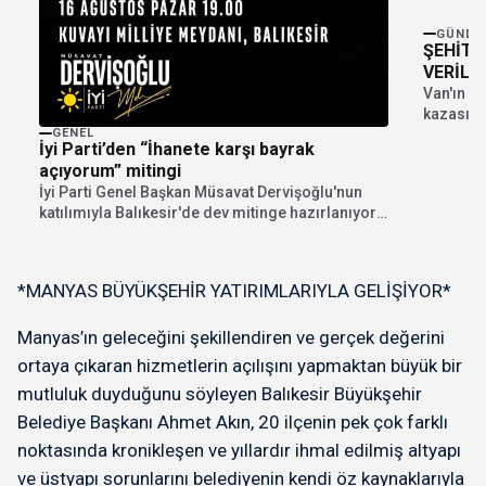
GÜNDE
ŞEHİT 
VERİLD
Van'ın G
kazasınd
Ramazan 
GENEL
İyi Parti’den “İhanete karşı bayrak
açıyorum” mitingi
İyi Parti Genel Başkan Müsavat Dervişoğlu'nun
katılımıyla Balıkesir'de dev mitinge hazırlanıyor.
"İhanete karşı bayrak...
*MANYAS BÜYÜKŞEHİR YATIRIMLARIYLA GELİŞİYOR*
Manyas’ın geleceğini şekillendiren ve gerçek değerini
ortaya çıkaran hizmetlerin açılışını yapmaktan büyük bir
mutluluk duyduğunu söyleyen Balıkesir Büyükşehir
Belediye Başkanı Ahmet Akın, 20 ilçenin pek çok farklı
noktasında kronikleşen ve yıllardır ihmal edilmiş altyapı
ve üstyapı sorunlarını belediyenin kendi öz kaynaklarıyla