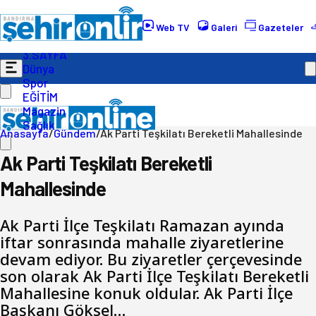
Gündem
Ekonomi
Web TV
Galeri
Gazeteler
Politika
3.SAYFA
Dünya
Spor
EĞİTİM
Magazin
Sağlık
Anasayfa
/
Gündem
/
Ak Parti Teşkilatı Bereketli Mahallesinde
Ak Parti Teşkilatı Bereketli
Mahallesinde
Ak Parti İlçe Teşkilatı Ramazan ayında
iftar sonrasında mahalle ziyaretlerine
devam ediyor. Bu ziyaretler çerçevesinde
son olarak Ak Parti İlçe Teşkilatı Bereketli
Mahallesine konuk oldular. Ak Parti İlçe
Başkanı Göksel…