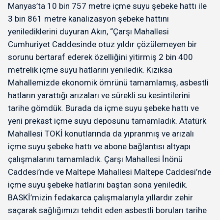
Manyas’ta 10 bin 757 metre içme suyu şebeke hattı ile
3 bin 861 metre kanalizasyon şebeke hattını
yenilediklerini duyuran Akın, “Çarşı Mahallesi
Cumhuriyet Caddesinde otuz yıldır çözülemeyen bir
sorunu bertaraf ederek özelliğini yitirmiş 2 bin 400
metrelik içme suyu hatlarını yeniledik. Kızıksa
Mahallemizde ekonomik ömrünü tamamlamış, asbestli
hatların yarattığı arızaları ve sürekli su kesintilerini
tarihe gömdük. Burada da içme suyu şebeke hattı ve
yeni prekast içme suyu deposunu tamamladık. Atatürk
Mahallesi TOKİ konutlarında da yıpranmış ve arızalı
içme suyu şebeke hattı ve abone bağlantısı altyapı
çalışmalarını tamamladık. Çarşı Mahallesi İnönü
Caddesi’nde ve Maltepe Mahallesi Maltepe Caddesi’nde
içme suyu şebeke hatlarını baştan sona yeniledik.
BASKİ’mizin fedakarca çalışmalarıyla yıllardır zehir
saçarak sağlığımızı tehdit eden asbestli boruları tarihe