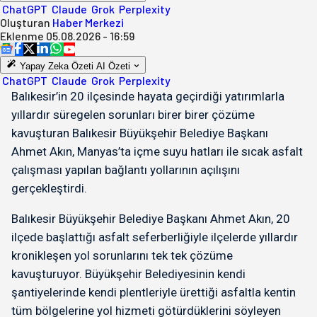
ChatGPT
Claude
Grok
Perplexity
Oluşturan
Haber Merkezi
Eklenme
05.08.2026 - 16:59
Yapay Zeka Özeti
AI Özeti
ChatGPT
Claude
Grok
Perplexity
Balıkesir’in 20 ilçesinde hayata geçirdiği yatırımlarla
yıllardır süregelen sorunları birer birer çözüme
kavuşturan Balıkesir Büyükşehir Belediye Başkanı
Ahmet Akın, Manyas’ta içme suyu hatları ile sıcak asfalt
çalışması yapılan bağlantı yollarının açılışını
gerçekleştirdi.
Balıkesir Büyükşehir Belediye Başkanı Ahmet Akın, 20
ilçede başlattığı asfalt seferberliğiyle ilçelerde yıllardır
kronikleşen yol sorunlarını tek tek çözüme
kavuşturuyor. Büyükşehir Belediyesinin kendi
şantiyelerinde kendi plentleriyle ürettiği asfaltla kentin
tüm bölgelerine yol hizmeti götürdüklerini söyleyen