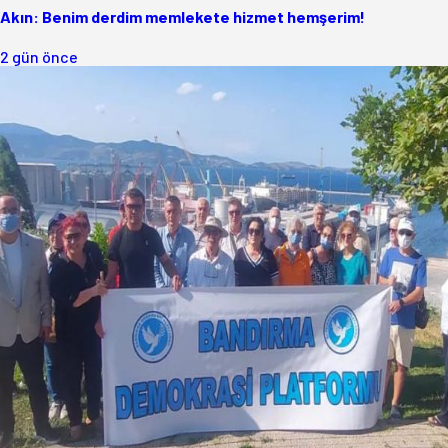
Akın: Benim derdim memlekete hizmet hemşerim!
2 gün önce