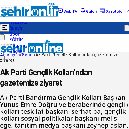
Gündem
Ekonomi
Web TV
Galeri
Gazeteler
Politika
3.SAYFA
Dünya
Spor
EĞİTİM
Magazin
Sağlık
Anasayfa
/
Genel
/
Ak Parti Gençlik Kolları’ndan gazetemize
ziyaret
Ak Parti Gençlik Kolları’ndan
gazetemize ziyaret
Ak Parti Bandırma Gençlik Kolları Başkan
Yunus Emre Doğru ve beraberinde gençlik
kolları teşkilat başkanı serhat ba, gençlik
kolları sosyal politikalar başkanı melis
ege, tanıtım medya başkanı zeynep aslan,