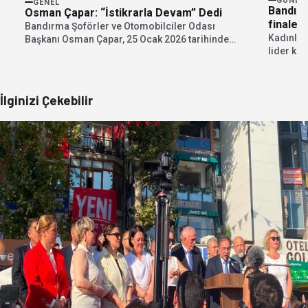
GÜNDE
GENEL
Bandırm
Osman Çapar: “İstikrarla Devam” Dedi
finale y
Bandırma Şoförler ve Otomobilciler Odası
Kadınlar 
Başkanı Osman Çapar, 25 Ocak 2026 tarihinde
lider ka
yapılacak olan...
başarılar
İlginizi Çekebilir