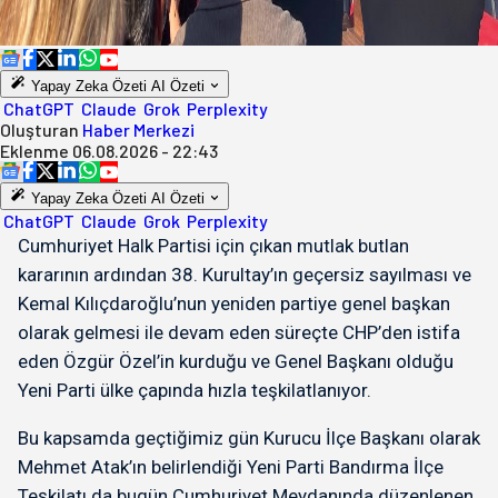
Yapay Zeka Özeti
AI Özeti
ChatGPT
Claude
Grok
Perplexity
Oluşturan
Haber Merkezi
Eklenme
06.08.2026 - 22:43
Yapay Zeka Özeti
AI Özeti
ChatGPT
Claude
Grok
Perplexity
Cumhuriyet Halk Partisi için çıkan mutlak butlan
kararının ardından 38. Kurultay’ın geçersiz sayılması ve
Kemal Kılıçdaroğlu’nun yeniden partiye genel başkan
olarak gelmesi ile devam eden süreçte CHP’den istifa
eden Özgür Özel’in kurduğu ve Genel Başkanı olduğu
Yeni Parti ülke çapında hızla teşkilatlanıyor.
Bu kapsamda geçtiğimiz gün Kurucu İlçe Başkanı olarak
Mehmet Atak’ın belirlendiği Yeni Parti Bandırma İlçe
Teşkilatı da bugün Cumhuriyet Meydanında düzenlenen