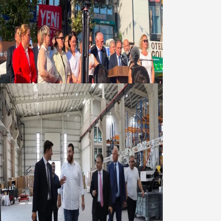
Yeni Parti Bandırma Teşkilatı kuruldu
06 Ağustos 2026
Marmara OSB Müteşebbis Heyeti
Toplantısı gerçekleştirildi
05 Ağustos 2026