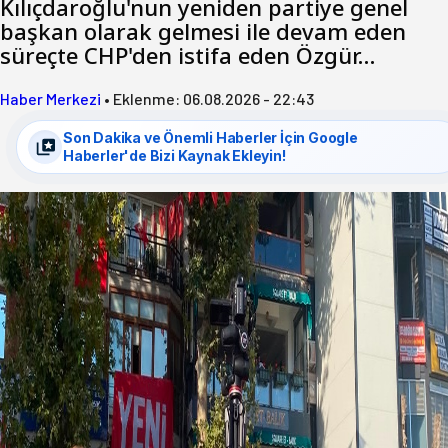
Kılıçdaroğlu'nun yeniden partiye genel
başkan olarak gelmesi ile devam eden
süreçte CHP'den istifa eden Özgür…
Haber Merkezi
•
Eklenme:
06.08.2026 - 22:43
Son Dakika ve Önemli Haberler İçin Google
Haberler'de Bizi Kaynak Ekleyin!