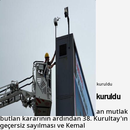
Büyükşehir Çevresel İzleme Ağını
Bandırma ile Güçlendirdi
05 Ağustos 2026
Anasayfa
/
Genel
/
Yeni Parti Bandırma Teşkilatı kuruldu
Yeni Parti Bandırma Teşkilatı kuruldu
Cumhuriyet Halk Partisi için çıkan mutlak
butlan kararının ardından 38. Kurultay'ın
geçersiz sayılması ve Kemal