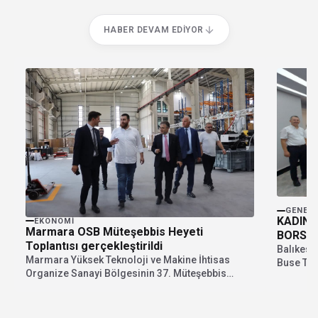
HABER DEVAM EDIYOR
GENEL
KADIN 
EKONOMI
Marmara OSB Müteşebbis Heyeti
BORSAY
Toplantısı gerçekleştirildi
Balıkesir
Marmara Yüksek Teknoloji ve Makine İhtisas
Buse Tell
Organize Sanayi Bölgesinin 37. Müteşebbis
ve çeşitli.
Heyet Toplantısı, Müteşebbis...