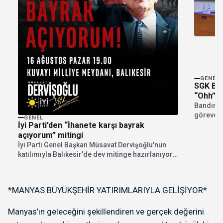
GENEL
SGK Bor
“Ohh” ç
Bandırma
göreve g
GENEL
İyi Parti’den “İhanete karşı bayrak
vurgulad
açıyorum” mitingi
İyi Parti Genel Başkan Müsavat Dervişoğlu'nun
katılımıyla Balıkesir'de dev mitinge hazırlanıyor.
"İhanete karşı bayrak...
*MANYAS BÜYÜKŞEHİR YATIRIMLARIYLA GELİŞİYOR*
Manyas’ın geleceğini şekillendiren ve gerçek değerini