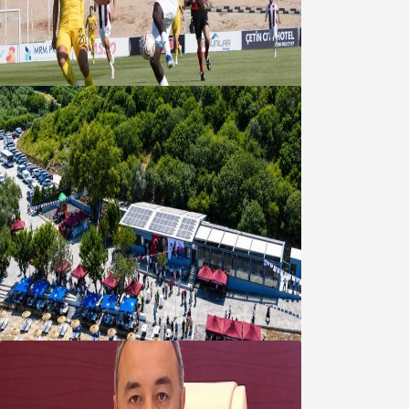
Bandırmaspor’dan 3 gollü başlangıç
08 Ağustos 2026
Bandırma Belediyesinden
Şirinçavuş’a hayat veren tesis
08 Ağustos 2026