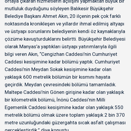
ortaya çıkaran hizmetlerin açılışını yapmaktan büyük bir
mutluluk duyduğunu söyleyen Balıkesir Büyükşehir
Belediye Başkanı Ahmet Akın, 20 ilçenin pek çok farklı
noktasında kronikleşen ve yıllardır ihmal edilmiş altyapı
ve üstyapı sorunlarını belediyenin kendi öz kaynaklarıyla
çözüme kavuşturduklarını belirtti. Büyükşehir Belediyesi
olarak Manyas’a yaptıkları üstyapı yatırımlarıyla ilgili
bilgi veren Akın, “Cengizhan Caddesi’nin Cumhuriyet
Caddesi kesişimine kadar bölümü yaptık. Cumhuriyet
Caddesi’nin Meydan Sokak kesişimine kadar olan
yaklaşık 600 metrelik bölümün bir kısmını hayata
geçirdik. Meydan çevresindeki bölümü tamamladık.
Maltepe Caddesi’nin Gönen girişine kadar olan yaklaşık
bir kilometrelik bölümü, İnönü Caddesi’nin Milli
Egemenlik Caddesi kesişimine kadar olan yaklaşık 550
metrelik bölümü olmak üzere toplam yaklaşık 2 bin 370
metre uzunluğundaki güzergahta sıcak asfalt çalışması
gerçekleştirdik.” diye konuştu.