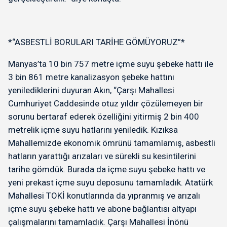
*“ASBESTLİ BORULARI TARİHE GÖMÜYORUZ”*
Manyas’ta 10 bin 757 metre içme suyu şebeke hattı ile
3 bin 861 metre kanalizasyon şebeke hattını
yenilediklerini duyuran Akın, “Çarşı Mahallesi
Cumhuriyet Caddesinde otuz yıldır çözülemeyen bir
sorunu bertaraf ederek özelliğini yitirmiş 2 bin 400
metrelik içme suyu hatlarını yeniledik. Kızıksa
Mahallemizde ekonomik ömrünü tamamlamış, asbestli
hatların yarattığı arızaları ve sürekli su kesintilerini
tarihe gömdük. Burada da içme suyu şebeke hattı ve
yeni prekast içme suyu deposunu tamamladık. Atatürk
Mahallesi TOKİ konutlarında da yıpranmış ve arızalı
içme suyu şebeke hattı ve abone bağlantısı altyapı
çalışmalarını tamamladık. Çarşı Mahallesi İnönü