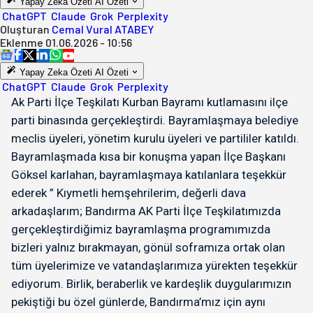
Yapay Zeka Özeti
AI Özeti
ChatGPT
Claude
Grok
Perplexity
Oluşturan
Cemal Vural ATABEY
Eklenme
01.06.2026 - 10:56
Yapay Zeka Özeti
AI Özeti
ChatGPT
Claude
Grok
Perplexity
Ak Parti İlçe Teşkilatı Kurban Bayramı kutlamasını ilçe
parti binasında gerçekleştirdi. Bayramlaşmaya belediye
meclis üyeleri, yönetim kurulu üyeleri ve partililer katıldı.
Bayramlaşmada kısa bir konuşma yapan İlçe Başkanı
Göksel karlahan, bayramlaşmaya katılanlara teşekkür
ederek ” Kıymetli hemşehrilerim, değerli dava
arkadaşlarım; ​Bandırma AK Parti İlçe Teşkilatımızda
gerçekleştirdiğimiz bayramlaşma programımızda
bizleri yalnız bırakmayan, gönül soframıza ortak olan
tüm üyelerimize ve vatandaşlarımıza yürekten teşekkür
ediyorum. Birlik, beraberlik ve kardeşlik duygularımızın
pekiştiği bu özel günlerde, Bandırma’mız için aynı