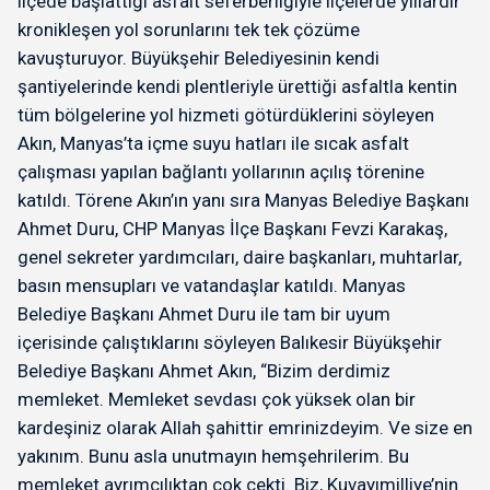
ilçede başlattığı asfalt seferberliğiyle ilçelerde yıllardır
kronikleşen yol sorunlarını tek tek çözüme
kavuşturuyor. Büyükşehir Belediyesinin kendi
şantiyelerinde kendi plentleriyle ürettiği asfaltla kentin
tüm bölgelerine yol hizmeti götürdüklerini söyleyen
Akın, Manyas’ta içme suyu hatları ile sıcak asfalt
çalışması yapılan bağlantı yollarının açılış törenine
katıldı. Törene Akın’ın yanı sıra Manyas Belediye Başkanı
Ahmet Duru, CHP Manyas İlçe Başkanı Fevzi Karakaş,
genel sekreter yardımcıları, daire başkanları, muhtarlar,
basın mensupları ve vatandaşlar katıldı. Manyas
Belediye Başkanı Ahmet Duru ile tam bir uyum
içerisinde çalıştıklarını söyleyen Balıkesir Büyükşehir
Belediye Başkanı Ahmet Akın, “Bizim derdimiz
memleket. Memleket sevdası çok yüksek olan bir
kardeşiniz olarak Allah şahittir emrinizdeyim. Ve size en
yakınım. Bunu asla unutmayın hemşehrilerim. Bu
memleket ayrımcılıktan çok çekti. Biz, Kuvayımilliye’nin