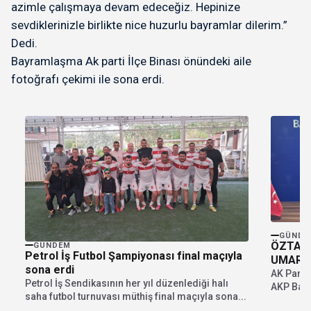
azimle çalışmaya devam edeceğiz. Hepinize
sevdiklerinizle birlikte nice huzurlu bayramlar dilerim.”
Dedi.
Bayramlaşma Ak parti İlçe Binası önündeki aile
fotoğrafı çekimi ile sona erdi.
GÜNDE
ÖZTAYL
GÜNDEM
Petrol İş Futbol Şampiyonası final maçıyla
UMARIM
sona erdi
AK Parti 
Petrol İş Sendikasının her yıl düzenlediği halı
AKP Bandı
saha futbol turnuvası müthiş final maçıyla sona...
Öztaylan,