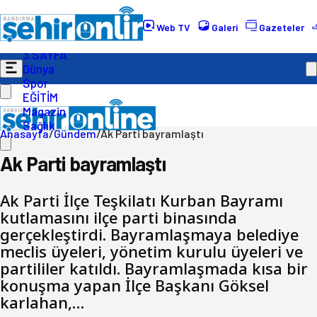
Gündem
Ekonomi
Web TV
Galeri
Gazeteler
Politika
3.SAYFA
Dünya
Spor
EĞİTİM
Magazin
Sağlık
Anasayfa
/
Gündem
/
Ak Parti bayramlaştı
Ak Parti bayramlaştı
Ak Parti İlçe Teşkilatı Kurban Bayramı
kutlamasını ilçe parti binasında
gerçekleştirdi. Bayramlaşmaya belediye
meclis üyeleri, yönetim kurulu üyeleri ve
partililer katıldı. Bayramlaşmada kısa bir
konuşma yapan İlçe Başkanı Göksel
karlahan,…