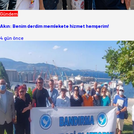
Gündem
Akın: Benim derdim memlekete hizmet hemşerim!
4 gün önce