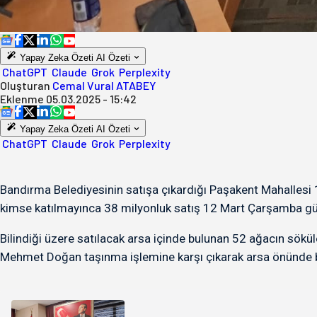
Yapay Zeka Özeti
AI Özeti
ChatGPT
Claude
Grok
Perplexity
Oluşturan
Cemal Vural ATABEY
Eklenme
05.03.2025 - 15:42
Yapay Zeka Özeti
AI Özeti
ChatGPT
Claude
Grok
Perplexity
Bandırma Belediyesinin satışa çıkardığı Paşakent Mahallesi 
kimse katılmayınca 38 milyonluk satış 12 Mart Çarşamba gü
Bilindiği üzere satılacak arsa içinde bulunan 52 ağacın sökü
Mehmet Doğan taşınma işlemine karşı çıkarak arsa önünde ba