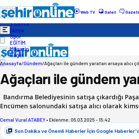
Gündem
Ekonomi
Web TV
Galeri
Gazete
Politika
3.SAYFA
Dünya
Spor
EĞİTİM
Magazin
Sağlık
Anasayfa
/
Gündem
/
Ağaçları ile gündem yaratan arsaya alıcı ç
Ağaçları ile gündem yar
Bandırma Belediyesinin satışa çıkardığı Paşak
Encümen salonundaki satışa alıcı olarak kims
Cemal Vural ATABEY
•
Eklenme:
05.03.2025 - 15:42
Son Dakika ve Önemli Haberler İçin Google Haberler'd