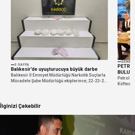
GENEL
3.SAYFA
PETROL
Balıkesir’de uyuşturucuya büyük darbe
BULUŞ
Balıkesir İl Emniyet Müdürlüğü Narkotik Suçlarla
Petrol İş
Mücadele Şube Müdürlüğü ekiplerince; 22-23-24
Köfteci R
Temmuz 2026 tarihlerinde...
İşletme..
İlginizi Çekebilir