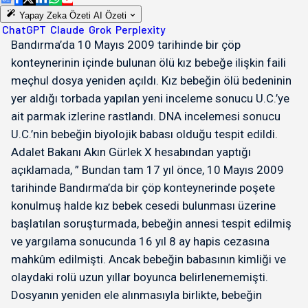
Yapay Zeka Özeti
AI Özeti
ChatGPT
Claude
Grok
Perplexity
Bandırma’da 10 Mayıs 2009 tarihinde bir çöp
konteynerinin içinde bulunan ölü kız bebeğe ilişkin faili
meçhul dosya yeniden açıldı. Kız bebeğin ölü bedeninin
yer aldığı torbada yapılan yeni inceleme sonucu U.C.’ye
ait parmak izlerine rastlandı. DNA incelemesi sonucu
U.C.’nin bebeğin biyolojik babası olduğu tespit edildi.
Adalet Bakanı Akın Gürlek X hesabından yaptığı
açıklamada, ” Bundan tam 17 yıl önce, 10 Mayıs 2009
tarihinde Bandırma’da bir çöp konteynerinde poşete
konulmuş halde kız bebek cesedi bulunması üzerine
başlatılan soruşturmada, bebeğin annesi tespit edilmiş
ve yargılama sonucunda 16 yıl 8 ay hapis cezasına
mahkûm edilmişti. Ancak bebeğin babasının kimliği ve
olaydaki rolü uzun yıllar boyunca belirlenememişti.
Dosyanın yeniden ele alınmasıyla birlikte, bebeğin