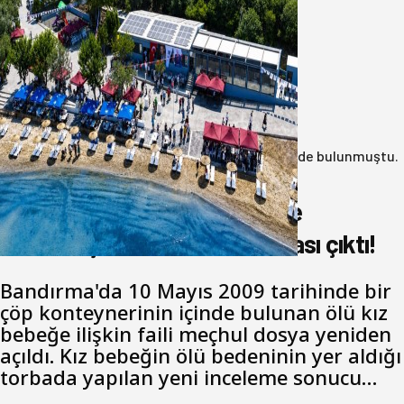
Bandırma Belediyesinden
Şirinçavuş’a hayat veren tesis
08 Ağustos 2026
Anasayfa
/
3.Sayfa
/
17 yıl önce çöp konteynerinde bulunmuştu.
Katil zanlısı babası çıktı!
17 yıl önce çöp konteynerinde
bulunmuştu. Katil zanlısı babası çıktı!
Bandırma'da 10 Mayıs 2009 tarihinde bir
çöp konteynerinin içinde bulunan ölü kız
bebeğe ilişkin faili meçhul dosya yeniden
açıldı. Kız bebeğin ölü bedeninin yer aldığı
torbada yapılan yeni inceleme sonucu…