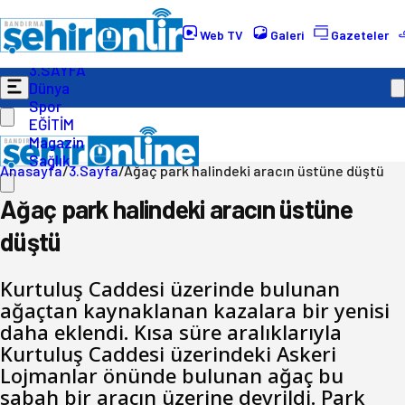
Gündem
Ekonomi
Web TV
Galeri
Gazeteler
Politika
3.SAYFA
Dünya
Spor
EĞİTİM
Magazin
Sağlık
Anasayfa
/
3.Sayfa
/
Ağaç park halindeki aracın üstüne düştü
Ağaç park halindeki aracın üstüne
düştü
Kurtuluş Caddesi üzerinde bulunan
ağaçtan kaynaklanan kazalara bir yenisi
daha eklendi. Kısa süre aralıklarıyla
Kurtuluş Caddesi üzerindeki Askeri
Lojmanlar önünde bulunan ağaç bu
sabah bir aracın üzerine devrildi. Park