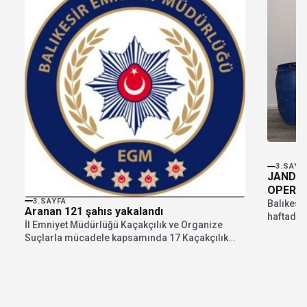
3.SAYF
JANDAR
OPERA
3.SAYFA
Balıkesir
Aranan 121 şahıs yakalandı
haftada y
İl Emniyet Müdürlüğü Kaçakçılık ve Organize
operasyo
Suçlarla mücadele kapsamında 17 Kaçakçılık
olayına müdahale ederek...