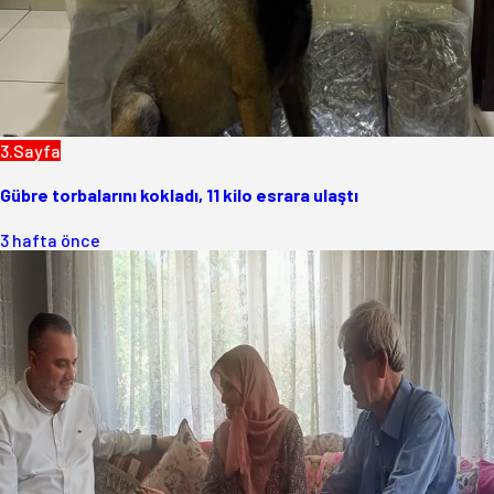
3.Sayfa
Gübre torbalarını kokladı, 11 kilo esrara ulaştı
3 hafta önce