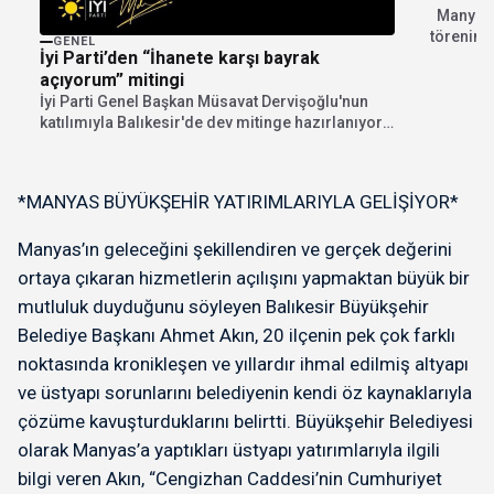
Manyas 
törenimi
GENEL
İyi Parti’den “İhanete karşı bayrak
Kapalı S
açıyorum” mitingi
İyi Parti Genel Başkan Müsavat Dervişoğlu'nun
katılımıyla Balıkesir'de dev mitinge hazırlanıyor.
"İhanete karşı bayrak...
*MANYAS BÜYÜKŞEHİR YATIRIMLARIYLA GELİŞİYOR*
Manyas’ın geleceğini şekillendiren ve gerçek değerini
ortaya çıkaran hizmetlerin açılışını yapmaktan büyük bir
mutluluk duyduğunu söyleyen Balıkesir Büyükşehir
Belediye Başkanı Ahmet Akın, 20 ilçenin pek çok farklı
noktasında kronikleşen ve yıllardır ihmal edilmiş altyapı
ve üstyapı sorunlarını belediyenin kendi öz kaynaklarıyla
çözüme kavuşturduklarını belirtti. Büyükşehir Belediyesi
olarak Manyas’a yaptıkları üstyapı yatırımlarıyla ilgili
bilgi veren Akın, “Cengizhan Caddesi’nin Cumhuriyet