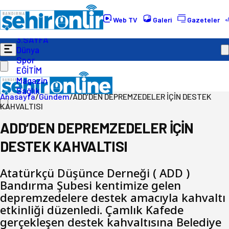
Gündem
Ekonomi
Web TV
Galeri
Gazeteler
Politika
3.SAYFA
Dünya
Spor
EĞİTİM
Magazin
Sağlık
Anasayfa
/
Gündem
/
ADD’DEN DEPREMZEDELER İÇİN DESTEK
KAHVALTISI
ADD’DEN DEPREMZEDELER İÇİN
DESTEK KAHVALTISI
Atatürkçü Düşünce Derneği ( ADD )
Bandırma Şubesi kentimize gelen
depremzedelere destek amacıyla kahvaltı
etkinliği düzenledi. Çamlık Kafede
gerçekleşen destek kahvaltısına Belediye