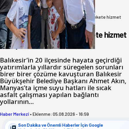
05 Ağustos 2026
Anasayfa
/
Gündem
/
Akın: Benim derdim memlekete hizmet
hemşerim!
Akın: Benim derdim memlekete hizmet
hemşerim!
Balıkesir’in 20 ilçesinde hayata geçirdiği
yatırımlarla yıllardır süregelen sorunları
birer birer çözüme kavuşturan Balıkesir
Büyükşehir Belediye Başkanı Ahmet Akın,
Manyas’ta içme suyu hatları ile sıcak
asfalt çalışması yapılan bağlantı
yollarının…
Haber Merkezi
•
Eklenme:
05.08.2026 - 16:59
Son Dakika ve Önemli Haberler İçin Google