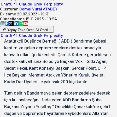
ChatGPT
Claude
Grok
Perplexity
Oluşturan
Cemal Vural ATABEY
Eklenme
20.03.2023 - 10:31
Güncellenme
15.11.2023 - 10:54
Yapay Zeka Özeti
AI Özeti
ChatGPT
Claude
Grok
Perplexity
Atatürkçü Düşünce Derneği ( ADD ) Bandırma Şubesi
kentimize gelen depremzedelere destek amacıyla
kahvaltı etkinliği düzenledi. Çamlık Kafede gerçekleşen
destek kahvaltısına Belediye Başkan Vekili Sıtkı Ağan,
Sedat Pekel, Kent Konseyi Başkanı Serdar Polat, CHP
İlçe Başkanı Mehmet Atak ve Yönetim Kurulu üyeleri,
Kadın Der Üyeleri ile yaklaşık 200 kişi katıldı.
Tüm gelirin Bandırma’ya gelen depremzedelere destek
için kullanılacağını ifade eden ADD Bandırma Şube
Başkanı Zeynep Yeşiltaş “ Öncelikle Çanakkale’de şehiT
düşen ve Depremde hayatlarını kaybedenlere Allah’tan