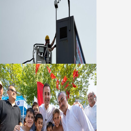
Büyükşehir Çevresel İzleme Ağını
Bandırma ile Güçlendirdi
05 Ağustos 2026
Akın: Benim derdim memlekete
hizmet hemşerim!