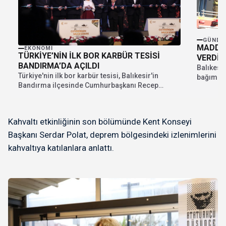
GÜNDE
MADDE 
EKONOMI
TÜRKİYE’NİN İLK BOR KARBÜR TESİSİ
VERDİ
BANDIRMA’DA AÇILDI
Balıkesi
Türkiye'nin ilk bor karbür tesisi, Balıkesir'in
bağımlısı
Bandırma ilçesinde Cumhurbaşkanı Recep
bilgiye g
Tayyip Erdoğan'ın katıldığı törenle...
Kahvaltı etkinliğinin son bölümünde Kent Konseyi
Başkanı Serdar Polat, deprem bölgesindeki izlenimlerini
kahvaltıya katılanlara anlattı.