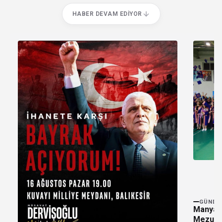
HABER DEVAM EDIYOR
GÜNDE
Manyas
Mezuniy