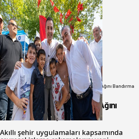
Akın: Benim derdim memlekete
hizmet hemşerim!
05 Ağustos 2026
Anasayfa
/
Genel
/
Büyükşehir Çevresel İzleme Ağını Bandırma
ile Güçlendirdi
Büyükşehir Çevresel İzleme Ağını
Bandırma ile Güçlendirdi
Akıllı şehir uygulamaları kapsamında