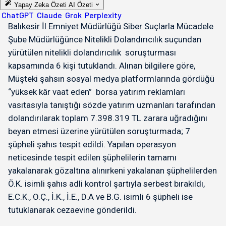
Yapay Zeka Özeti
AI Özeti
ChatGPT
Claude
Grok
Perplexity
Balıkesir İl Emniyet Müdürlüğü Siber Suçlarla Mücadele
Şube Müdürlüğünce Nitelikli Dolandırıcılık suçundan
yürütülen nitelikli dolandırıcılık soruşturması
kapsamında 6 kişi tutuklandı. Alınan bilgilere göre,
Müşteki şahsın sosyal medya platformlarında gördüğü
“yüksek kâr vaat eden” borsa yatırım reklamları
vasıtasıyla tanıştığı sözde yatırım uzmanları tarafından
dolandırılarak toplam 7.398.319 TL zarara uğradığını
beyan etmesi üzerine yürütülen soruşturmada; 7
şüpheli şahıs tespit edildi. Yapılan operasyon
neticesinde tespit edilen şüphelilerin tamamı
yakalanarak gözaltına alınırkeni yakalanan şüphelilerden
Ö.K. isimli şahıs adli kontrol şartıyla serbest bırakıldı,
E.C.K., O.Ç., İ.K., İ.E., D.A ve B.G. isimli 6 şüpheli ise
tutuklanarak cezaevine gönderildi.