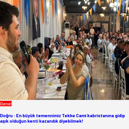
Genel
Doğru : En büyük temennimiz Tekke Cami kabristanına gidip
aşık olduğun kenti kazandık diyebilmek!