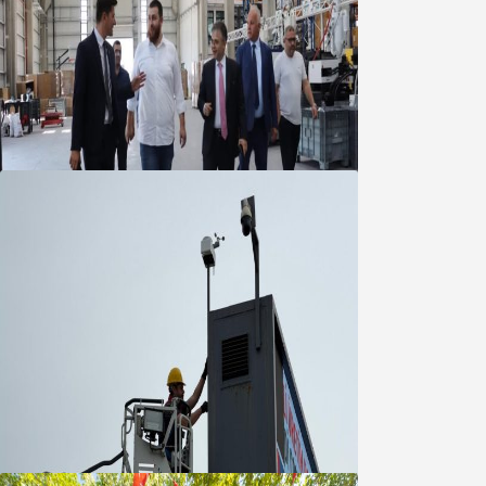
Marmara OSB Müteşebbis Heyeti
Toplantısı gerçekleştirildi
05 Ağustos 2026
Büyükşehir Çevresel İzleme Ağını
Bandırma ile Güçlendirdi
05 Ağustos 2026