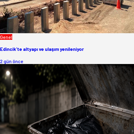
Genel
Edincik’te altyapı ve ulaşım yenileniyor
2 gün önce