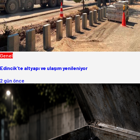
Genel
Edincik’te altyapı ve ulaşım yenileniyor
2 gün önce