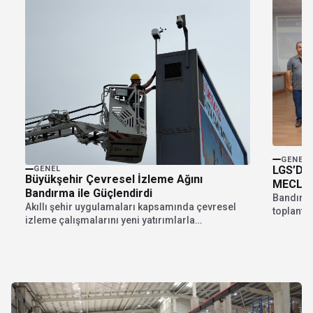
GENEL
LGS’DE 
GENEL
Büyükşehir Çevresel İzleme Ağını
MECLİS
Bandırma ile Güçlendirdi
Bandırma
Akıllı şehir uygulamaları kapsamında çevresel
toplantıs
izleme çalışmalarını yeni yatırımlarla
olan öğr
güçlendiren Balıkesir Büyükşehir Belediyesi,
Sahil...