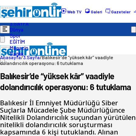
Gündem
Ekonomi
Web TV
Galeri
Gazeteler
Politika
3.SAYFA
Dünya
Spor
EĞİTİM
Magazin
Sağlık
Anasayfa
/
3.Sayfa
/
Balıkesir’de “yüksek kâr” vaadiyle
dolandırıcılık operasyonu: 6 tutuklama
Balıkesir’de “yüksek kâr” vaadiyle
dolandırıcılık operasyonu: 6 tutuklama
Balıkesir İl Emniyet Müdürlüğü Siber
Suçlarla Mücadele Şube Müdürlüğünce
Nitelikli Dolandırıcılık suçundan yürütülen
nitelikli dolandırıcılık soruşturması
kapsamında 6 kişi tutuklandı. Alınan