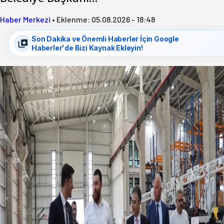
Haber Merkezi
•
Eklenme:
05.08.2026 - 18:48
Son Dakika ve Önemli Haberler İçin Google
Haberler'de Bizi Kaynak Ekleyin!