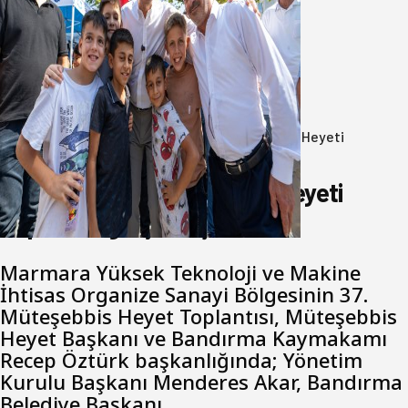
Akın: Benim derdim memlekete
hizmet hemşerim!
05 Ağustos 2026
Anasayfa
/
Ekonomi
/
Marmara OSB Müteşebbis Heyeti
Toplantısı gerçekleştirildi
Marmara OSB Müteşebbis Heyeti
Toplantısı gerçekleştirildi
Marmara Yüksek Teknoloji ve Makine
İhtisas Organize Sanayi Bölgesinin 37.
Müteşebbis Heyet Toplantısı, Müteşebbis
Heyet Başkanı ve Bandırma Kaymakamı
Recep Öztürk başkanlığında; Yönetim
Kurulu Başkanı Menderes Akar, Bandırma
Belediye Başkanı…