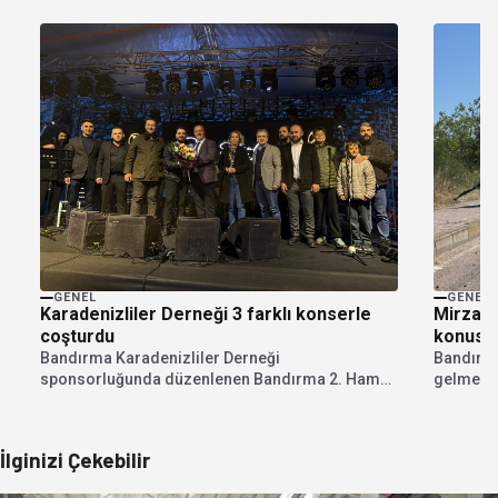
GENEL
GENEL
Karadenizliler Derneği 3 farklı konserle
Mirza : 
coşturdu
konusun
Bandırma Karadenizliler Derneği
Bandırma
sponsorluğunda düzenlenen Bandırma 2. Hamsi
gelmesiyl
Festivali İDO Karşısındaki yer alan Eski...
düzenleme
İlginizi Çekebilir